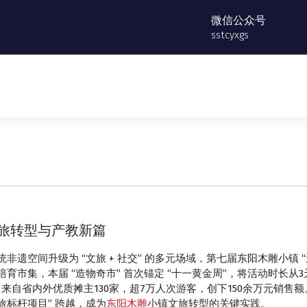
微信公众号
sstcyxgs
旅转型与产教新篇
遗空间升级为 “文旅 + 社交” 的多元场域，第七届东阳木雕小镇 
市集，本届 “造物奇市” 首次锚定 “十一黄金周”，将活动时长从3
引来自省内外优质摊主130家，超7万人次游客，创下150余万元销
文旅标杆项目” 跨越，成为
东阳木雕
小镇文旅转型的关键实践。