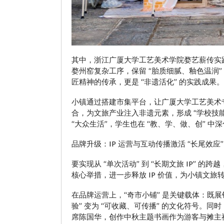
其中，浙江广厦大学工艺美术学院婺艺薪传实践团
婺州窑复杂工序，保留 “胎质细腻、釉色温润
匠精神的传承，更是 “非遗活化” 的实践成果。
小镇通过搭建市集平台，让广厦大学工艺美术专
合，为文旅产业注入非遗元素，形成 “学校技能
“大众生活”，学生也在 “教、学、做、创” 中
品牌升级：IP 运营与互动传播激活 “长尾效应”
要实现从 “单次活动” 到 “长期文旅 IP” 
核心举措，进一步释放 IP 价值，为小镇文旅
在品牌运营上，“奇市小铺” 是关键载体：既展
验” 变为 “可收藏、可传播” 的文化符号。
席陈国华，创作中秋主题书画作为游客与摊主