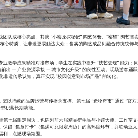
队成核心亮点。其携 “小窑匠探秘记” 陶艺体验、“窑望” 陶艺售
” 核心特质，让非遗更易触达大众；售卖的陶艺成品则融合传统纹饰与现
业教学成果精准对接市场，学生在实践中提升 “技艺变现” 能力；同时
输出 — 产业资源承接 — 城市文化升级” 的良性互动。现场游客踊跃
深化非遗传承认知，真正实现 “校园创意到市场产品” 的转化。
的跨越，需以持续的品牌运营与传播为支撑。第七届 “造物奇市” 通过 “官
转型积蓄长期势能。
销第七届限定周边，也陈列前六届精品衍生品与小镇大师、工作室文创，构
同时，保留 “集章打卡”（集满可兑限定周边）的高热度环节，并联动
福利，点燃现场氛围。