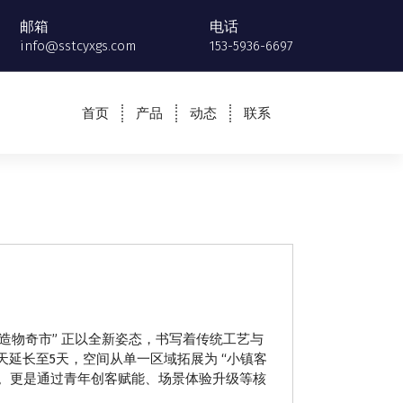
邮箱
电话
info@sstcyxgs.com
153-5936-6697
首页
产品
动态
联系
“造物奇市” 正以全新姿态，书写着传统工艺与
天延长至5天，空间从单一区域拓展为 “小镇客
售额。更是通过青年创客赋能、场景体验升级等核