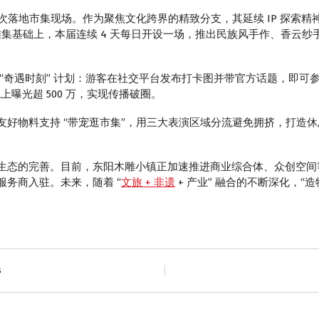
首次落地市集现场。作为聚焦文化跨界的精致分支，其延续 IP 探索
、夏雅集基础上，本届连续 4 天每日开设一场，推出民族风手作、香云
“奇遇时刻” 计划：游客在社交平台发布打卡图并带官方话题，即可
上曝光超 500 万，实现传播破圈。
好物料支持 “带宠逛市集”，用三大表演区域分流避免拥挤，打造休
态的完善。目前，东阳木雕小镇正加速推进商业综合体、众创空间等项
务商入驻。未来，随着 “
文旅 + 非遗
+ 产业” 融合的不断深化，“
s