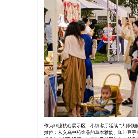
作为非遗核心展示区，小镇客厅延续 “大师领航”
摊位：从义乌中药饰品的草本雅韵、咖啡豆手