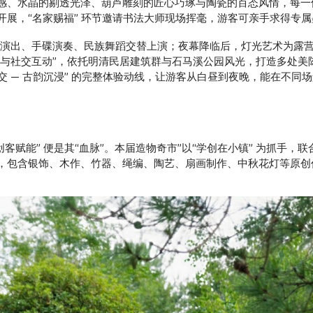
感、水晶的剔透光泽、葫芦雕刻的匠心巧琢与陶瓷的百态风情，每一
开展，“名家赐福” 环节邀请书法大师现场挥毫，游客可亲手求得专
民乐演出、手碟演奏、民族舞蹈交替上演；夜幕降临后，灯光艺术为露营
沉浸与社交互动”，依托明清民居建筑群与石马溪公园风光，打造多处
社交 — 古韵沉浸” 的完整体验动线，让游客从白昼到夜晚，能在不同
青年创客赋能” 便是其“血脉”。本届造物奇市”以“学创在小镇” 为抓
，包含银饰、木作、竹器、绳编、陶艺、扇画制作、中秋花灯等原创作