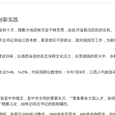
创新实践
是一年金秋十月，赣鄱大地层林尽染千峰竞秀，处处洋溢着活跃跃的生机。
近平总书记亲临江西考察，看望老区干部群众，面对面指导工作，为
设目标，以感恩奋进的姿态深耕文化沃土，在景德镇的窑火中、乡
近14%、14.5%，均实现两位数增长；今年1至8月，江西人均旅游
。
是中华瑰宝，是中华文明的重要名片。”“要集聚各方面人才，加强
。”赣鄱儿女，始终记得总书记的殷殷嘱托。
有着近2000年冶陶史、1000多年官窑史、600多年御窑史。