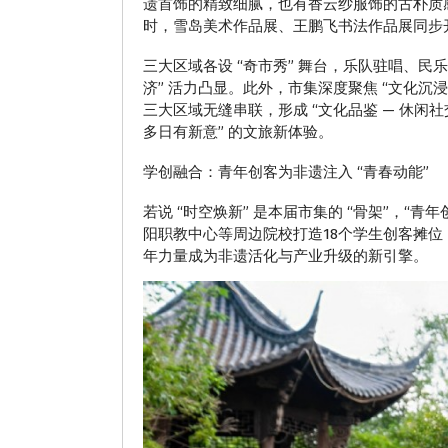
遗首饰的精致细腻，也有香云纱服饰的古朴质
时，雪岛美术作品展、王鹏飞书法作品展同步
三大区域各设 “奇市秀” 舞台，乐队驻唱、
济” 活力凸显。此外，市集深度聚焦 “文化
三大区域无缝串联，形成 “文化品鉴 — 休闲
多日有新意” 的文旅新体验。
学创融合：青年创客为非遗注入 “青春动能”
若说 “时空焕新” 是本届市集的 “骨架”，“
阳职教中心等周边院校打造18个学生创客摊位
年力量成为非遗活化与产业升级的新引擎。