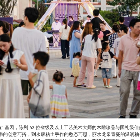
 基因，陈列 42 位省级及以上工艺美术大师的木雕珍品与国礼级佳作，
串的创意巧搭，到永康粘土手作的憨态巧思，丽水龙泉青瓷的温润釉