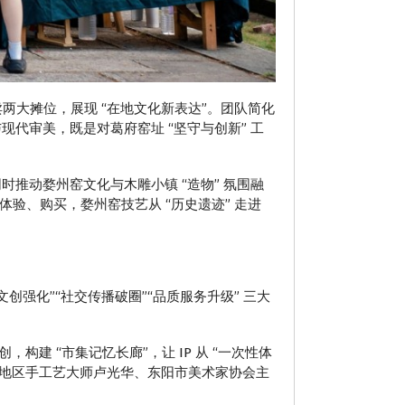
卖两大摊位，展现 “在地文化新表达”。团队简化
代审美，既是对葛府窑址 “坚守与创新” 工
推动婺州窑文化与木雕小镇 “造物” 氛围融
体验、购买，婺州窑技艺从 “历史遗迹” 走进
方文创强化”“社交传播破圈”“品质服务升级” 三大
建 “市集记忆长廊”，让 IP 从 “一次性体
亚太地区手工艺大师卢光华、东阳市美术家协会主