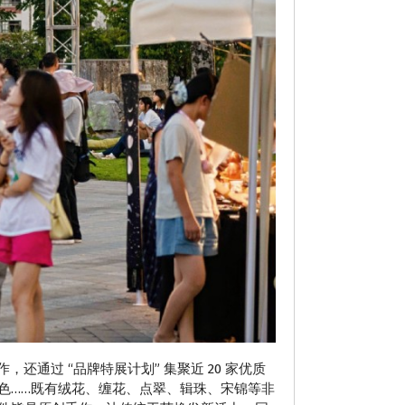
还通过 “品牌特展计划” 集聚近 20 家优质
色……既有绒花、缠花、点翠、辑珠、宋锦等非