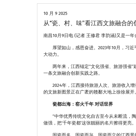
10 月 9 2025
从“瓷、村、味”看江西文旅融合的
南昌10月9日电 (记者 王修君 李韵涵)又
厚望如山，感恩奋进。2023年10月，习
大动力。
两年来，江西锚定“文化强省、旅游强省”建
一条文旅融合创新实践之路。
2024年，江西接待旅游人次、旅游收入增长
的文旅新图景正在广袤的赣鄱大地上徐徐展开
瓷都出海：窑火千年 对话世界
“中华优秀传统文化自古至今从未断流，陶瓷
做强，把‘千年瓷都’这张靓丽的名片擦得更亮
因瓷而名、因瓷而兴、因瓷而立的江西景德镇，