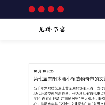
跳
至
正
文
动态
10 月 10 2025
第七届东阳木雕小镇造物奇市的文
当千年木雕技艺遇上黄金周的热闹人流，当传统非
现代经济交融的新答卷。作为浙江省首批重点培育
厅区-自在山野场-江南民居里” 三大板块，吸
心，推动市集从 “区域性文化活动” 向 “省级