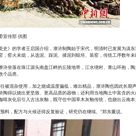
委宣传部 供图
史》的学者王启国介绍，潦浒制陶始于宋代，明清时已发展为滇东
窑，窑火未熄，从选泥、踩泥、揉泥到晾坯、装窑，传统工序数年未
浒坐落在珠江源头南盘江畔的丘陵地带，江水绕村、青山环抱，陶
数个品类。
被混杂使用，加之烧成温度偏低，难出精品，潦浒陶也因此长期声
浒陶得以烧出更坚致、更高品质的器物；还利用当地陶土中富含的火山
咖啡灰化后引入古法灰釉，既守住中国草木灰釉传统，也烧出云南本
预料，配方与火候还得反复验证，研究仍在继续。”郑东薰说。