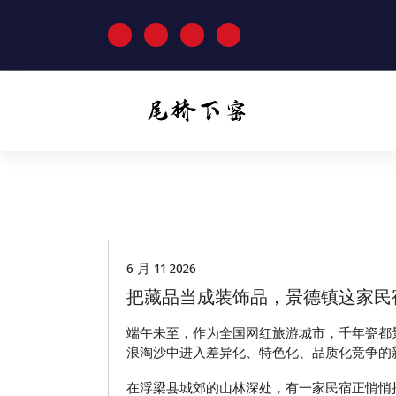
跳
至
正
文
动态
6 月 11 2026
把藏品当成装饰品，景德镇这家民
端午未至，作为全国网红旅游城市，千年瓷都
浪淘沙中进入差异化、特色化、品质化竞争的
在浮梁县城郊的山林深处，有一家民宿正悄悄把