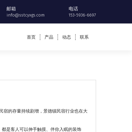
邮箱
电话
info@sstcyxgs.com
153-5936-6697
首页
产品
动态
联系
民宿的存量持续剧增，景德镇民宿行业也在大
品，都是客人可以伸手触摸、伴你入眠的装饰