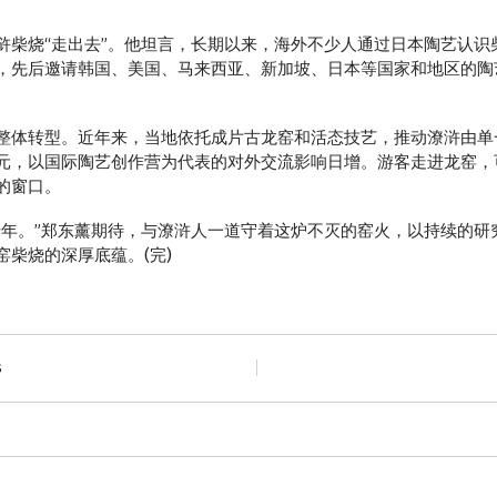
烧“走出去”。他坦言，长期以来，海外不少人通过日本陶艺认识
，先后邀请韩国、美国、马来西亚、新加坡、日本等国家和地区的陶
体转型。近年来，当地依托成片古龙窑和活态技艺，推动潦浒由单
元，以国际陶艺创作营为代表的对外交流影响日增。游客走进龙窑，
的窗口。
。”郑东薰期待，与潦浒人一道守着这炉不灭的窑火，以持续的研
柴烧的深厚底蕴。(完)
s