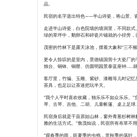
品。
民宿的名字道出特色——半山诗瓷，将山景、
走进半山诗瓷，白色院墙的墙洞里，不同款式
绿的草坪中，鹅卵石和碎瓷片铺就的小径旁，
茂密的竹林下是露天泳池，摆着大象和“三不
更令人惊叹的是室内，景德镇国营十大瓷厂的
烛台、铜钵、铜罄、仿圆明园景泰蓝座钟……
客厅里，竹编、玉雕、紫砂、漆雕等儿时记忆
茶具，也足以让茶迷把玩半天。
“我个人平时喜欢收藏，独乐乐不如众乐乐。”
琴、古琴、吉他、二胡、儿童帐篷、桌上足球
民宿身后就是千亩原始山林，窗外青葱杉树林
雅的生活方式。”詹茂灿说，民宿所有布草不用
“观春季的雨，听夏季的虫鸣，赏秋季的落叶