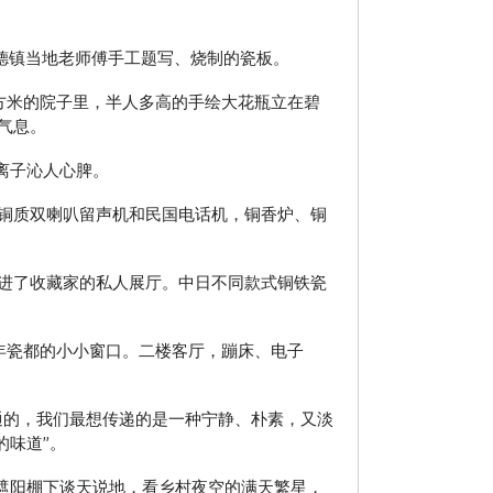
德镇当地老师傅手工题写、烧制的瓷板。
方米的院子里，半人多高的手绘大花瓶立在碧
气息。
离子沁人心脾。
铜质双喇叭留声机和民国电话机，铜香炉、铜
进了收藏家的私人展厅。中日不同款式铜铁瓷
千年瓷都的小小窗口。二楼客厅，蹦床、电子
通的，我们最想传递的是一种宁静、朴素，又淡
的味道”。
遮阳棚下谈天说地，看乡村夜空的满天繁星，