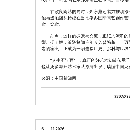
6月2日，韩国陶艺家郑东薰正在制陶。白玲 摄
在改良陶艺的同时，郑东薰还着力推动潦浒柴
他与当地团队持续在当地举办国际陶艺创作营
窑、烧窑。
如今，这样的探索与交流，正汇入潦浒的整
型。据了解，潦浒制陶户年收入普遍超二十万
老的窑火，正成为一扇连接历史、乡村与世界
“人生不过百年，真正的好艺术却能传承千年
也让更多海外艺术家从潦浒出发，读懂中国龙窑
来源：中国新闻网
sstcyxg
动态
6 月 11 2026