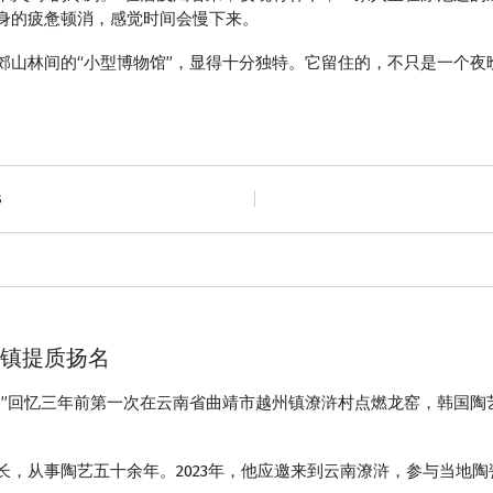
身的疲惫顿消，感觉时间会慢下来。
郊山林间的“小型博物馆”，显得十分独特。它留住的，不只是一个夜
s
陶镇提质扬名
。”回忆三年前第一次在云南省曲靖市越州镇潦浒村点燃龙窑，韩国陶
从事陶艺五十余年。2023年，他应邀来到云南潦浒，参与当地陶