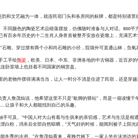
瓷韵和文艺融为一体，就连民宿门头和各房间的标牌，都是特别请景
、不同颜色的陶瓷艺术品错落摆放，仿佛随时准备与人对话。800平
已有百余年历史的十二生肖人身兽首被整齐安放在瓷墩上，充满艺术
猴”石雕。穿过摆有两个小和尚石雕的小径，院墙外可直通山林，负氧
手工手绘
陶瓷
，欧美、日本、中东、非洲各地的中古铜器，近百岁的
就连卧室墙上也挂着不同国家的铜赏盘。
里的老物件摆得满满当当，让人一时分不清是住进了民宿，还是穿越
负责人詹茂灿说，他希望这里不只是“歇脚的驿站”，而是一扇读懂
……让孩子和大人都能找到自己的乐趣。
触手可及。“中国人对大山有着与生俱来的亲切感，艺术与生活是相
漂白粉，消杀后全部自然晾晒，“天气好的时候，能闻到被子上阳光
，闻冬季的冷冽。”在詹茂灿看来，夜晚竹林下，一家人坐在泳池边的