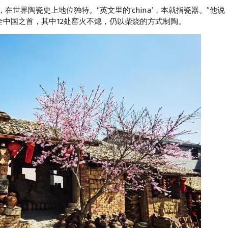
，在世界陶瓷史上地位独特。“英文里的‘china’，本就指瓷器。”
全中国之首，其中12处窑火不熄，仍以柴烧的方式制陶。