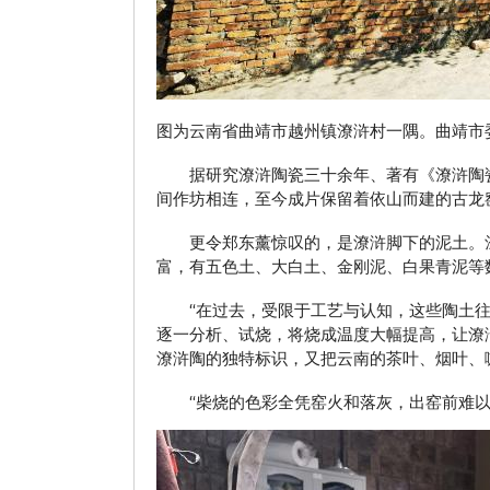
图为云南省曲靖市越州镇潦浒村一隅。曲靖市
据研究潦浒陶瓷三十余年、著有《潦浒陶瓷
间作坊相连，至今成片保留着依山而建的古龙
更令郑东薰惊叹的，是潦浒脚下的泥土。潦
富，有五色土、大白土、金刚泥、白果青泥等
“在过去，受限于工艺与认知，这些陶土往往
逐一分析、试烧，将烧成温度大幅提高，让潦
潦浒陶的独特标识，又把云南的茶叶、烟叶、
“柴烧的色彩全凭窑火和落灰，出窑前难以