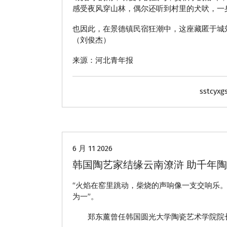
感受夜风穿山林，偶尔还听到村里的犬吠，一
也因此，在景德镇民宿狂潮中，这座藏匿于城
（刘俊杰）
来源：河北青年报
sstcyxg
动态
6 月 11 2026
韩国陶艺家结缘云南潦浒 助千年
“火焰在窑里跳动，柴烧的声响像一支交响乐
为一”。
郑东薰曾任韩国圆光大学陶瓷艺术学院院长，