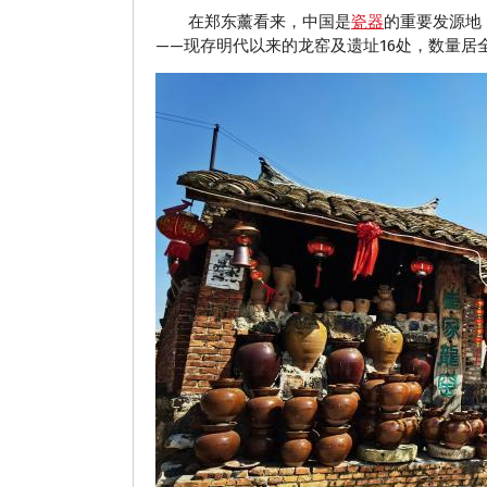
在郑东薰看来，中国是
瓷器
的重要发源地
——现存明代以来的龙窑及遗址16处，数量居