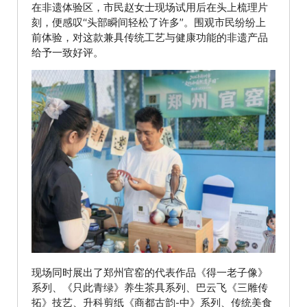
在非遗体验区，市民赵女士现场试用后在头上梳理片
刻，便感叹“头部瞬间轻松了许多”。围观市民纷纷上
前体验，对这款兼具传统工艺与健康功能的非遗产品
给予一致好评。
现场同时展出了郑州官窑的代表作品《得一老子像》
系列、《只此青绿》养生茶具系列、巴云飞《三雕传
拓》技艺、升科剪纸《商都古韵-中》系列、传统美食