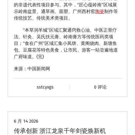
的非遗代表性项目参与。其中，“匠心蕴岭南”区域展
示岭南盆景、通草画、面塑、广州西村窑
陶瓷
制作等
传统技艺、传统美术类项目。
“本草润羊城”区域汇聚通窍救心油、中医正骨疗
法、针灸、吴氏扶元膏、岭南膏方等传统医药类项
目；“食在广州”区域汇集小凤饼、黄阁烧肉、新塘鱼
包、豆腐花等特色美食，让市民、游客一站尝遍地道
广府味道。(完)
来源：中国新闻网
sstcyxgs
0 评论
动态
6 月 14 2026
传承创新 浙江龙泉千年剑瓷焕新机