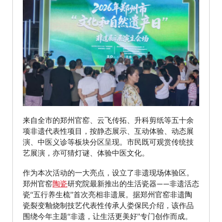
来自全市的郑州官窑、云飞传拓、升科剪纸等五十余
项非遗代表性项目，按静态展示、互动体验、动态展
演、中医义诊等板块分区呈现。市民既可观赏传统技
艺展演，亦可猜灯谜、体验中医文化。
作为本次活动的一大亮点，设立了非遗现场体验区。
郑州官窑
陶瓷
研究院最新推出的生活瓷器——非遗活态
瓷“五行养生梳”首次亮相非遗展。据郑州官窑非遗陶
瓷裂变釉烧制技艺代表性传承人娄保民介绍，该作品
围绕今年主题“非遗，让生活更美好”专门创作而成。