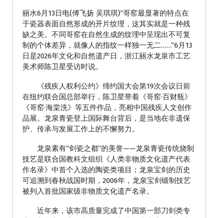
丽水6月13日电(傅飞扬 吴琪琪)“哥窑最显著的特点在
于瓷器表面自然形成的开片纹理，这其实就是一种残
缺之美。不同哥窑在自然生成的纹理中呈现出不可复
制的个体差异，就像人的指纹一样独一无二……”6月13
日是2026年文化和自然遗产日，浙江丽水龙泉市工艺
美术师陈卫星受访时说。
《残疾人权利公约》缔约国大会第19次会议日前
在纽约联合国总部举行，陈卫星带着《哥窑·百财瓶》
《哥窑·海棠洗》等五件作品，亮相中国残疾人文创作
品展。龙泉青瓷登上国际舞台背后，是当地在非遗保
护、传承与发展工作上的不懈努力。
龙泉素有“剑瓷之都”的美誉——龙泉青瓷传统烧制
技艺是联合国教科文组织《人类非物质文化遗产代表
作名录》中首个入选的陶瓷类项目；龙泉宝剑的历史
可追溯到春秋战国时期，2006年，龙泉宝剑锻制技艺
被列入首批国家级非物质文化遗产名录。
近年来，该市高质量完成了中国第一部刀剑类专