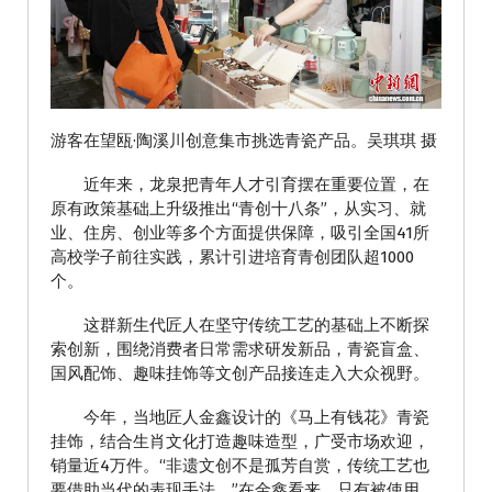
游客在望瓯·陶溪川创意集市挑选青瓷产品。吴琪琪 摄
近年来，龙泉把青年人才引育摆在重要位置，在
原有政策基础上升级推出“青创十八条”，从实习、就
业、住房、创业等多个方面提供保障，吸引全国41所
高校学子前往实践，累计引进培育青创团队超1000
个。
这群新生代匠人在坚守传统工艺的基础上不断探
索创新，围绕消费者日常需求研发新品，青瓷盲盒、
国风配饰、趣味挂饰等文创产品接连走入大众视野。
今年，当地匠人金鑫设计的《马上有钱花》青瓷
挂饰，结合生肖文化打造趣味造型，广受市场欢迎，
销量近4万件。“非遗文创不是孤芳自赏，传统工艺也
要借助当代的表现手法。”在金鑫看来，只有被使用、