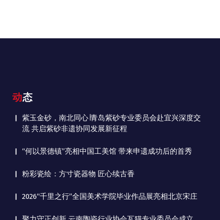
动态
紫玉金砂，南北同心∣青岛紫砂专业委员会赴宜兴深度交
流 共启紫砂非遗协同发展新征程
“何以景德镇”亮相中国工美馆 带来申遗成功后的首秀
粉彩瓷绘：方寸瓷器物 匠心续古香
2026“千里之行”全国美术学院毕业作品展亮相北京宋庄
聚力守正创新 云南陶瓷行业协会瓦猫专业委员会成立