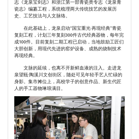
志《龙泉宝剑志》和浙江第一部青瓷类专志《龙泉青
瓷志》编纂工程，系统梳理两大传统技艺的发展历
史、工艺技法与人文脉络。
在此基础上，龙泉启动“国宝重光·再现经典”青瓷
复刻工程，计划三年复刻300件古代经典器物，每年完
成100件。目前复刻二期工程已启动，当地鼓励工匠们
大胆创新，用现代先进的窑炉设备、成熟的烧制技术
再现经典。
文脉的延续，也离不开新鲜血液的注入。走进龙
泉望瓯·陶溪川文创街区，随处可见年轻手艺人忙碌的
身影。集市摊位上，高校学子的创意作品、新生代匠
人的手工器物琳琅满目。