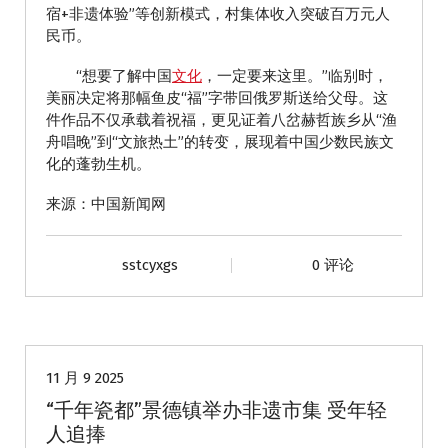
宿+非遗体验”等创新模式，村集体收入突破百万元人
民币。
“想要了解中国
文化
，一定要来这里。”临别时，
美丽决定将那幅鱼皮“福”字带回俄罗斯送给父母。这
件作品不仅承载着祝福，更见证着八岔赫哲族乡从“渔
舟唱晚”到“文旅热土”的转变，展现着中国少数民族文
化的蓬勃生机。
来源：中国新闻网
sstcyxgs
0 评论
动态
11 月 9 2025
“千年瓷都”景德镇举办非遗市集 受年轻
人追捧