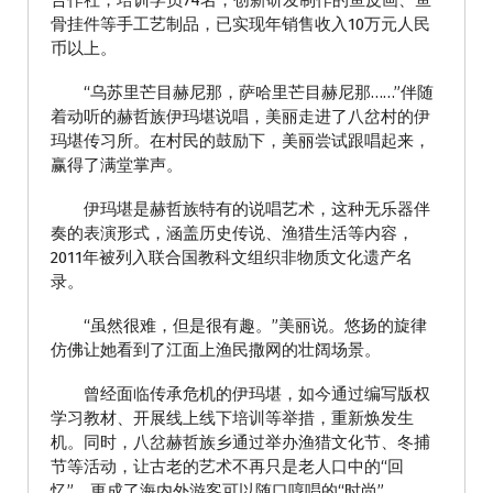
骨挂件等手工艺制品，已实现年销售收入10万元人民
币以上。
“乌苏里芒目赫尼那，萨哈里芒目赫尼那……”伴随
着动听的赫哲族伊玛堪说唱，美丽走进了八岔村的伊
玛堪传习所。在村民的鼓励下，美丽尝试跟唱起来，
赢得了满堂掌声。
伊玛堪是赫哲族特有的说唱艺术，这种无乐器伴
奏的表演形式，涵盖历史传说、渔猎生活等内容，
2011年被列入联合国教科文组织非物质文化遗产名
录。
“虽然很难，但是很有趣。”美丽说。悠扬的旋律
仿佛让她看到了江面上渔民撒网的壮阔场景。
曾经面临传承危机的伊玛堪，如今通过编写版权
学习教材、开展线上线下培训等举措，重新焕发生
机。同时，八岔赫哲族乡通过举办渔猎文化节、冬捕
节等活动，让古老的艺术不再只是老人口中的“回
忆”，更成了海内外游客可以随口哼唱的“时尚”。