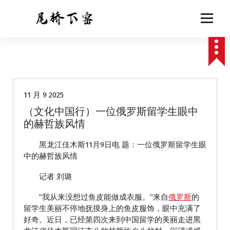
跳
至
正
文
动态
11 月 9 2025
（文化中国行）一位俄罗斯留学生眼中
的赫哲族风情
黑龙江佳木斯11月9日电 题：一位俄罗斯留学生眼
中的赫哲族风情
记者 刘璐
“我从来没想过鱼皮能做成衣服。”来自
俄罗斯
的
留学生美丽不停地抚摸身上的鱼皮服饰，眼中充满了
好奇。近日，已经第四次来到中国留学的美丽走进黑