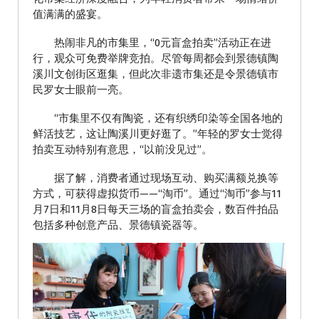
值满满的盛宴。
热闹非凡的市集里，“0元盲盒拍卖”活动正在进
行，观众可免费举牌竞拍。尽管每周都会到景德镇陶
溪川文创街区逛集，但此次非遗市集还是令景德镇市
民罗女士眼前一亮。
“市集里不仅有陶瓷，还有织绣印染等全国各地的
鲜活技艺，这让陶溪川更好逛了。”年轻的罗女士觉得
拍卖互动特别有意思，“以前没见过”。
据了解，消费者通过现场互动、购买满额兑换等
方式，可获得虚拟货币——“淘币”。通过“淘币”参与11
月7日和11月8日每天三场的盲盒拍卖会，数百件拍品
包括多种创意产品、景德镇瓷器等。