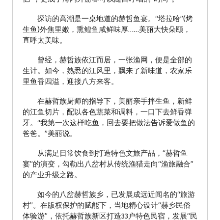
探访的高潮是一桌地道的赫哲鱼宴。“塔拉哈”(烤
生鱼)外焦里嫩，熏鳇鱼咸鲜味厚……美丽大快朵颐，
直呼太美味。
曾经，赫哲族依江而居，一张渔网，便是全部的
生计。如今，熟悉的江风里，飘来了新味道，农家乐
里鱼香四溢，迎接八方来客。
在赫哲族厨师的指导下，美丽亲手拌生鱼，新鲜
的江鱼切片，配以各色蔬菜和调料，一口下去鲜香弹
牙。“我第一次这样吃鱼，回去要把做法告诉爱做鱼的
爸爸。”美丽说。
从满足日常饮食到打造特色文旅产品，“赫哲鱼
宴”的演变，勾勒出八岔村从传统渔猎走向“渔旅融合”
的产业升级之路。
如今的八岔赫哲族乡，已发展成远近闻名的“旅游
村”。在版权保护的赋能下，当地精心设计“赫乡民俗
体验游”，依托赫哲族新区打造33户特色民宿，发展“民