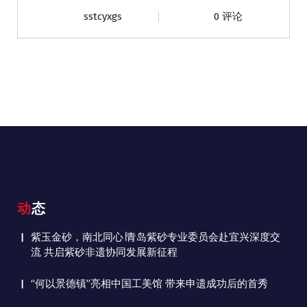
sstcyxgs
0 评论
动态
紫玉金砂，南北同心∣青岛紫砂专业委员会赴宜兴深度交
流 共启紫砂非遗协同发展新征程
“何以景德镇”亮相中国工美馆 带来申遗成功后的首秀