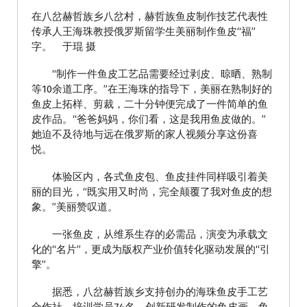
在八岔赫哲族乡八岔村，赫哲族鱼皮制作技艺代表性
传承人王海珠教授俄罗斯留学生美丽制作鱼皮“福”
字。 于琨 摄
“制作一件鱼皮工艺品需要经过剥皮、晾晒、熟制
等10余道工序。”在王海珠的指导下，美丽在熟制好的
鱼皮上拓样、剪裁，二十分钟便完成了一件简单的鱼
皮作品。“爸爸妈妈，你们看，这是我用鱼皮做的。”
她迫不及待地与远在俄罗斯的家人视频分享这份喜
悦。
体验区内，各式鱼皮包、鱼皮挂件同样吸引着美
丽的目光，“既实用又时尚，完全颠覆了我对鱼皮的想
象。”美丽赞叹道。
一张鱼皮，从维系生存的必需品，演变为承载文
化的“名片”，更成为版权产业价值转化驱动发展的“引
擎”。
据悉，八岔赫哲族乡支持创办的海珠鱼皮手工艺
合作社，培训学员74名，创新研发制作的鱼皮画、鱼