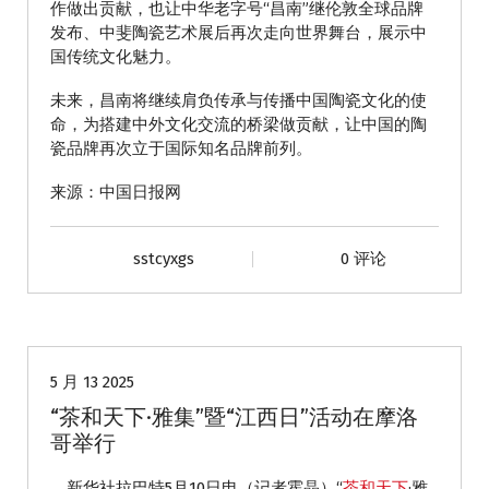
作做出贡献，也让中华老字号“昌南”继伦敦全球品牌
发布、中斐陶瓷艺术展后再次走向世界舞台，展示中
国传统文化魅力。
未来，昌南将继续肩负传承与传播中国陶瓷文化的使
命，为搭建中外文化交流的桥梁做贡献，让中国的陶
瓷品牌再次立于国际知名品牌前列。
来源：中国日报网
sstcyxgs
0 评论
动态
5 月 13 2025
“茶和天下·雅集”暨“江西日”活动在摩洛
哥举行
新华社拉巴特5月10日电（记者霍晶）“
茶和天下
·雅