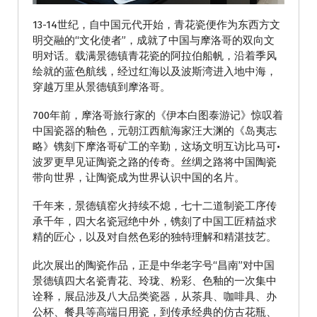
13-14世纪，自中国元代开始，青花瓷便作为东西方文
明交融的“文化使者”，成就了中国与摩洛哥的双向文
明对话。载满景德镇青花瓷的阿拉伯船帆，沿着季风
绘就的蓝色航线，经过红海以及波斯湾进入地中海，
穿越万里从景德镇到摩洛哥。
700年前，摩洛哥旅行家的《伊本白图泰游记》惊叹着
中国瓷器的釉色，元朝江西航海家汪大渊的《岛夷志
略》镌刻下摩洛哥矿工的辛勤，这场文明互访比马可•
波罗更早见证陶瓷之路的传奇。丝绸之路将中国陶瓷
带向世界，让陶瓷成为世界认识中国的名片。
千年来，景德镇窑火持续不熄，七十二道制瓷工序传
承千年，四大名瓷冠绝中外，镌刻了中国工匠精益求
精的匠心，以及对自然色彩的独特理解和精湛技艺。
此次展出的陶瓷作品，正是中华老字号“昌南”对中国
景德镇四大名瓷青花、玲珑、粉彩、色釉的一次集中
诠释，展品涉及八大品类瓷器，从茶具、咖啡具、办
公杯、餐具等高端日用瓷，到传承经典的仿古花瓶、