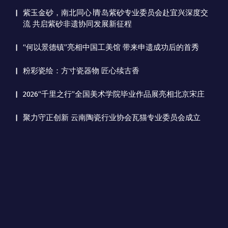
紫玉金砂，南北同心∣青岛紫砂专业委员会赴宜兴深度交
流 共启紫砂非遗协同发展新征程
“何以景德镇”亮相中国工美馆 带来申遗成功后的首秀
粉彩瓷绘：方寸瓷器物 匠心续古香
2026“千里之行”全国美术学院毕业作品展亮相北京宋庄
聚力守正创新 云南陶瓷行业协会瓦猫专业委员会成立