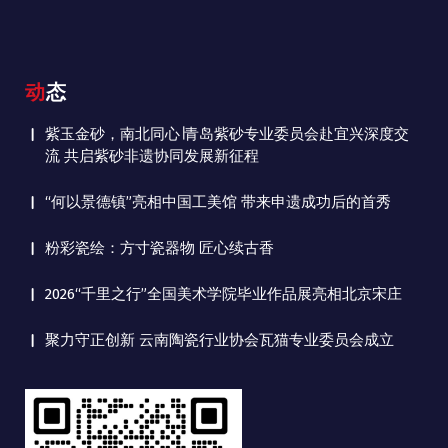
动态
紫玉金砂，南北同心∣青岛紫砂专业委员会赴宜兴深度交
流 共启紫砂非遗协同发展新征程
“何以景德镇”亮相中国工美馆 带来申遗成功后的首秀
粉彩瓷绘：方寸瓷器物 匠心续古香
2026“千里之行”全国美术学院毕业作品展亮相北京宋庄
聚力守正创新 云南陶瓷行业协会瓦猫专业委员会成立