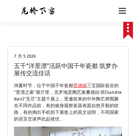
跳
至
正
文
动态
7 月 5 2026
五千“洋景漂”活跃中国千年瓷都 筑梦办
展传交流佳话
仲夏时节，位于中国千年瓷都
景德镇
三宝国际瓷谷的
“景漂之家”展厅里，克罗地亚陶艺家桑德拉·班(Sandra
Ban)“无尽”主题个展上，受邀前来的中外陶艺师围聚
在不同作品前，有的俯身观察瓷器表面自然开裂的纹
路，有的掏出手机拍下展签上的英文说明，不同国家
的语言交谈声此起彼伏。