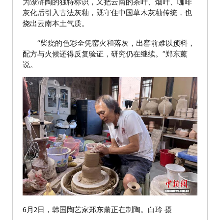
为潦浒陶的独特标识，又把云南的茶叶、烟叶、咖啡
灰化后引入古法灰釉，既守住中国草木灰釉传统，也
烧出云南本土气质。
“柴烧的色彩全凭窑火和落灰，出窑前难以预料，
配方与火候还得反复验证，研究仍在继续。”郑东薰
说。
6月2日，韩国陶艺家郑东薰正在制陶。白玲 摄