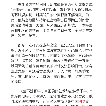
在改良陶艺的同时，郑东薰还着力推动潦浒柴烧
“走出去”。他坦言，长期以来，海外不少人通过日本
陶艺认识柴烧，对其背后的中国根脉了解有限。为
此，他与当地团队持续在当地举办国际陶艺创作营，
先后邀请韩国、美国、马来西亚、新加坡、日本等国
家和地区的陶艺家、学者与青年创作者，全程参与制
坯、装窑、烧窑。
如今，这样的探索与交流，正汇入潦浒的整体转
型。近年来，当地依托成片古龙窑和活态技艺，推动
潦浒由单一的陶瓷产地，向陶瓷文化体验、文旅融合
转型。据了解，潦浒制陶户年收入普遍超二十万元，
以国际陶艺创作营为代表的对外交流影响日增。游客
走进龙窑，可观看古法烧制；步入作坊，能亲手拉
坯。古老的窑火，正成为一扇连接历史、乡村与世界
的窗口。
“人生不过百年，真正的好艺术却能传承千年。”
郑东薰期待，与潦浒人一道守着这炉不灭的窑火，以
持续的研究与交流，让更多人重新认识中国
陶瓷
文