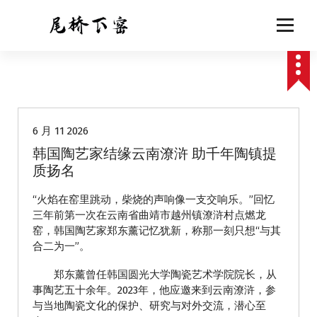
跳
至
正
文
动态
6 月 11 2026
韩国陶艺家结缘云南潦浒 助千年陶镇提
质扬名
“火焰在窑里跳动，柴烧的声响像一支交响乐。”回忆
三年前第一次在云南省曲靖市越州镇潦浒村点燃龙
窑，韩国陶艺家郑东薰记忆犹新，称那一刻只想“与其
合二为一”。
郑东薰曾任韩国圆光大学陶瓷艺术学院院长，从
事陶艺五十余年。2023年，他应邀来到云南潦浒，参
与当地陶瓷文化的保护、研究与对外交流，潜心至