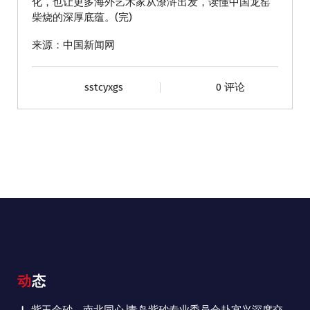
化，也让更多海外艺术家从潦浒出发，读懂中国龙窑
柴烧的深厚底蕴。(完)
来源：中国新闻网
sstcyxgs
0 评论
动态