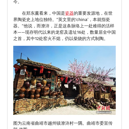
今。
在郑东薰看来，中国是
瓷器
的重要发源地，在世
界陶瓷史上地位独特。“英文里的‘china’，本就指瓷
器。”他说，而潦浒，正是这条脉络上一处难得的活样
本——现存明代以来的龙窑及遗址16处，数量居全中国
之首，其中12处窑火不熄，仍以柴烧的方式制陶。
图为云南省曲靖市越州镇潦浒村一隅。曲靖市委宣传