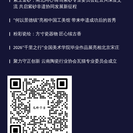
紫玉金砂，南北同心∣青岛紫砂专业委员会赴宜兴深度交
流 共启紫砂非遗协同发展新征程
“何以景德镇”亮相中国工美馆 带来申遗成功后的首秀
粉彩瓷绘：方寸瓷器物 匠心续古香
2026“千里之行”全国美术学院毕业作品展亮相北京宋庄
聚力守正创新 云南陶瓷行业协会瓦猫专业委员会成立