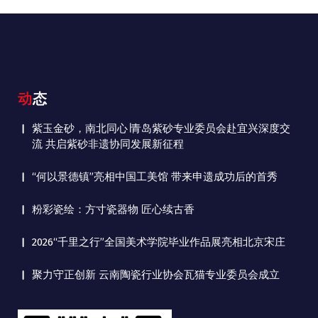
动态
紫玉金砂，南北同心∣青岛紫砂专业委员会赴宜兴深度交
流 共启紫砂非遗协同发展新征程
“何以景德镇”亮相中国工美馆 带来申遗成功后的首秀
粉彩瓷绘：方寸瓷器物 匠心续古香
2026“千里之行”全国美术学院毕业作品展亮相北京宋庄
聚力守正创新 云南陶瓷行业协会瓦猫专业委员会成立