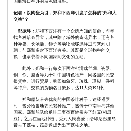
国航海日举办的展览做准备。
记者：以陶瓷为引，郑和下西洋引发了怎样的“郑和大
交换”？
邹振环：
郑和下西洋有一个众所周知的使命，即寻
找各种珍奇异宝，其中除了域外的奇花异木，还有各
种异兽。长颈鹿、狮子等动物能够漂洋过海来到明
朝，与郑和多次下西洋有关。其既是全球物种的交
换，也承载着不同国家间文化的互动。
此外，郑和一行每次下西洋都满载丝绸、瓷器、
铜、铁、麝香等几十种中国特色物产，同各国商民交
换货物、进行贸易，购回如象牙、珍珠、珊瑚、香料
等特产。交换的货物名目繁多，达11大类191种。
郑和船队带去优良的中国茶叶种子，途经暹罗
时，曾分给当地农民栽种推广，遂传于中南半岛其他
国家。郑和船队给爪哇三宝垄百姓带去了红豆(相思
豆)，之后在当地种植，受到人民喜爱；给印尼巴厘岛
带去了荔枝，该岛遂成为出产荔枝之地。