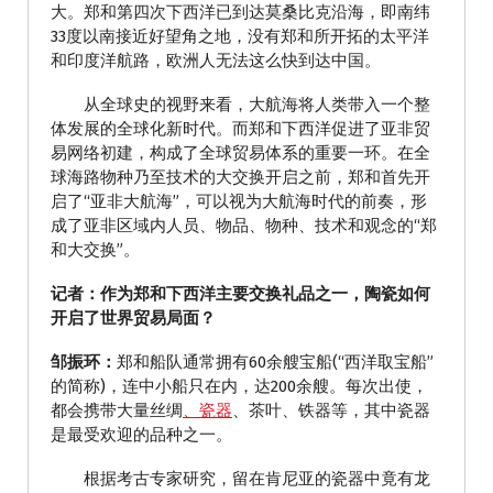
大。郑和第四次下西洋已到达莫桑比克沿海，即南纬
33度以南接近好望角之地，没有郑和所开拓的太平洋
和印度洋航路，欧洲人无法这么快到达中国。
从全球史的视野来看，大航海将人类带入一个整
体发展的全球化新时代。而郑和下西洋促进了亚非贸
易网络初建，构成了全球贸易体系的重要一环。在全
球海路物种乃至技术的大交换开启之前，郑和首先开
启了“亚非大航海”，可以视为大航海时代的前奏，形
成了亚非区域内人员、物品、物种、技术和观念的“郑
和大交换”。
记者：作为郑和下西洋主要交换礼品之一，陶瓷如何
开启了世界贸易局面？
邹振环：
郑和船队通常拥有60余艘宝船(“西洋取宝船”
的简称)，连中小船只在内，达200余艘。每次出使，
都会携带大量丝绸
、瓷器
、茶叶、铁器等，其中瓷器
是最受欢迎的品种之一。
根据考古专家研究，留在肯尼亚的瓷器中竟有龙