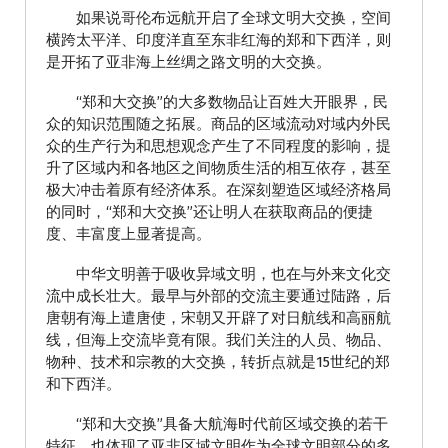
如果说哥伦布远航开启了全球文明大交换，空间
横跨太平洋、印度洋直至东非红海的郑和下西洋，则
是开拓了亚非海上丝绸之路文明的大交换。
“郑和大交换”的大多数物品让百姓大开眼界，民
众的知识范围随之拓展。商品的区域流动对域内外民
众的生产行为和思想观念产生了不同程度的影响，提
升了区域内和各地区之间物质生活的相互依存，甚至
极大冲击着原有经济体系。在深刻塑造区域经济格局
的同时，“郑和大交换”还让明人在获取商品的便捷
度、丰富度上显著提高。
中华文明善于吸收异域文明，也在与外来文化交
流中成长壮大。最早与外部的交流主要通过陆路，后
唐朝有海上遣唐使，宋朝又开辟了对日航线和高丽航
线，但海上交流毕竟有限。我们关注的人员、物品、
物种、技术和宗教的大交换，转折点就是15世纪的郑
和下西洋。
“郑和大交换”具备大航海时代前区域交换的若干
特征，也体现了亚非区域文明作为全球文明部分的多