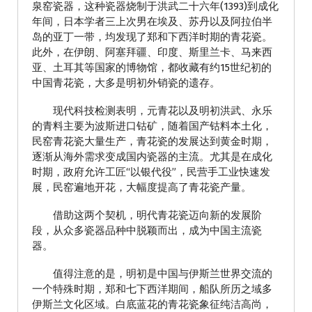
泉窑瓷器，这种瓷器烧制于洪武二十六年(1393)到成化
年间，日本学者三上次男在埃及、苏丹以及阿拉伯半
岛的亚丁一带，均发现了郑和下西洋时期的青花瓷。
此外，在伊朗、阿塞拜疆、印度、斯里兰卡、马来西
亚、土耳其等国家的博物馆，都收藏有约15世纪初的
中国青花瓷，大多是明初外销瓷的遗存。
现代科技检测表明，元青花以及明初洪武、永乐
的青料主要为波斯进口钴矿，随着国产钴料本土化，
民窑青花瓷大量生产，青花瓷的发展达到黄金时期，
逐渐从海外需求变成国内瓷器的主流。尤其是在成化
时期，政府允许工匠“以银代役”，民营手工业快速发
展，民窑遍地开花，大幅度提高了青花瓷产量。
借助这两个契机，明代青花瓷迈向新的发展阶
段，从众多瓷器品种中脱颖而出，成为中国主流瓷
器。
值得注意的是，明初是中国与伊斯兰世界交流的
一个特殊时期，郑和七下西洋期间，船队所历之域多
伊斯兰文化区域。白底蓝花的青花瓷象征纯洁高尚，