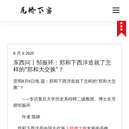
跳
至
正
文
动态
8 月 6 2025
东西问丨邹振环：郑和下西洋造就了怎
样的“郑和大交换”？
昆明8月6日电 题：郑和下西洋造就了怎样的“郑和大交
换”？
——专访复旦大学历史系特聘二级教授、博士生导
师邹振环
作者 陈静
郑和下西洋是中国古代海
上丝绸之路
发展的高峰，