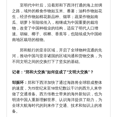
至明代中叶后，沿着郑和下西洋打通的海上丝绸
之路，域外的粮食作物如玉米、番薯；油料作物如花
生，经济作物如棉花新品种、烟草；蔬菜作物如南
瓜、胡萝卜等陆续传入，相继成为中国重要的栽培
物，改变了中国种植业的结构，适应了明代人口增
速。胡椒、椰子、槟榔、香蕉等，也陆续成为中国岭
南地区栽培的植物。
郑和航行的亚非区域，开启了全球物种流通的先
河，推动中国与亚非诸国的区域沟通和货物交换，为
不同文明之间的交换打下了坚实的基础。
记者：“郑和大交换”如何促成了“文明大交换”？
邹振环：
郑和下西洋加快了通过海路将全球联成整体
的速度，为15世纪末至18世纪数以千计的西方人来华
做了交通准备。西方传教士带来的海外新知识，也为
明清中国人重新理解世界、认识海洋提供了助力，为
全球大航海时代的到来作了交通、技术和知识上的准
备。