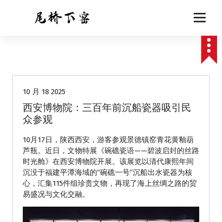
跳
至
正
文
动态
10 月 18 2025
西安博物院：三百年前沉船瓷器吸引民
众参观
10月17日，陕西西安，游客参观景德镇窑青花黄釉葫
芦瓶。近日，文物特展《碗礁瓷语——碧波启封的丝路
时光舱》在西安博物院开展。该展览以清代康熙年间
沉没于福建平潭海域的“碗礁一号”沉船出水瓷器为核
心，汇集115件组珍贵文物，再现了海上丝绸之路的贸
易盛况与文化交融。