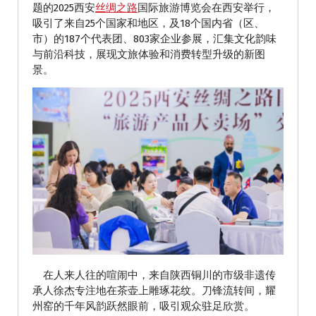
题的2025西安
丝绸之路
国际旅游博览会在西安举行，
吸引了来自25个国家和地区，及18个国内省（区、
市）的187个代表团、803家企业参展，汇集文化韵味
与前沿科技，展现文旅体验和消费转型升级的新图
景。
在人来人往的喧闹中，来自陕西铜川的市级非遗传
承人徐杰专注地在茶壶上雕琢花纹。刀锋流转间，耀
州窑的千年风韵跃然眼前，吸引观众驻足欣赏。