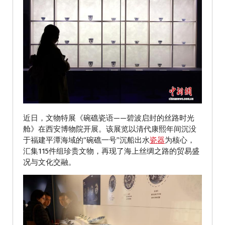
近日，文物特展《碗礁瓷语——碧波启封的丝路时光
舱》在西安博物院开展。该展览以清代康熙年间沉没
于福建平潭海域的“碗礁一号”沉船出水
瓷器
为核心，
汇集115件组珍贵文物，再现了海上丝绸之路的贸易盛
况与文化交融。