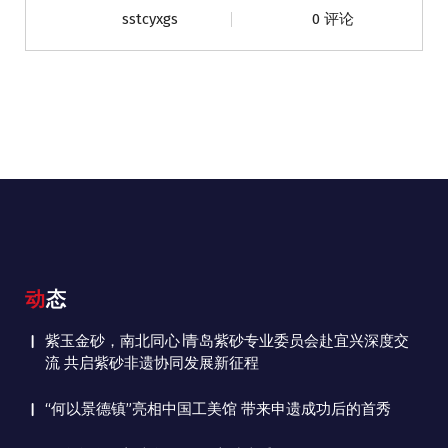
sstcyxgs
0 评论
动态
紫玉金砂，南北同心∣青岛紫砂专业委员会赴宜兴深度交
流 共启紫砂非遗协同发展新征程
“何以景德镇”亮相中国工美馆 带来申遗成功后的首秀