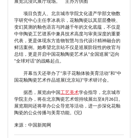
展览沉浸式展厅现场。 主办方供图
项目负责人、北京城市学院文化遗产学部文物数
字研究中心主任李冰表示，花釉陶瓷以其层层叠映、
变幻莫测的釉色语言与跨越千年的文化底蕴，不仅是
中华陶瓷工艺谱系中兼具技术高度与审美深度的重要
代表，更是体现东方造物智慧与当代设计精神融合的
鲜活案例。她希望北京站不仅是巡展阶段性的收官与
总结，更是开启中国花釉陶瓷艺术从“全国巡展”迈向
“全球对话”的战略起点。
开幕当天还举办了“亲子花釉体验美育活动”和“中
国花釉陶瓷艺术作品巡展(北京站)”学术研讨会。
据悉，展览由中国
工艺美术
学会指导，北京城市
学院主办，将在北京陶瓷艺术馆持续展出至8月26日。
展览期间还将举办公众导览等活动，进一步深化花釉
陶瓷的公众传播与美育功能。(完)
来源：中国新闻网