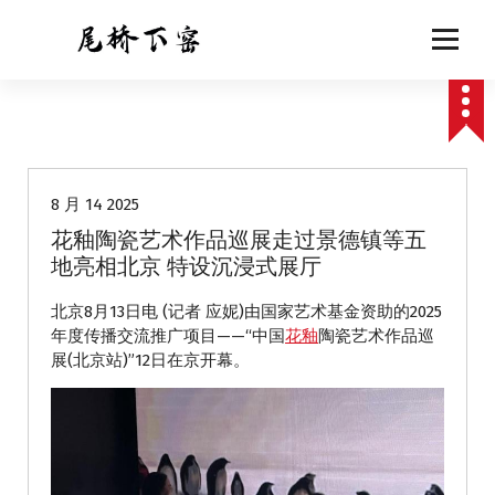
跳
至
正
文
动态
8 月 14 2025
花釉陶瓷艺术作品巡展走过景德镇等五
地亮相北京 特设沉浸式展厅
北京8月13日电 (记者 应妮)由国家艺术基金资助的2025
年度传播交流推广项目——“中国
花釉
陶瓷艺术作品巡
展(北京站)”12日在京开幕。