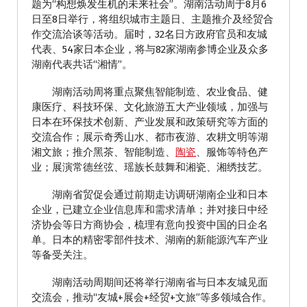
题为“构想焕发生机的未来社会”。湖南活动周于8月6
日至8日举行，将组织城市主题日、主题推介及经贸合
作交流洽谈等活动。届时，32名日方政府官员和友城
代表、54家日本企业，将与82家湖南参博企业及众多
湖南代表共话“湘情”。
湖南活动周将重点聚焦智能制造、农业食品、健
康医疗、科技环保、文化旅游五大产业领域，加强与
日本在环保技术创新、产业发展和政策研究等方面的
交流合作；展示奇秀山水、都市夜游、农耕文明等湖
湘文旅；推介黑茶、智能制造、
陶瓷
、服饰等特色产
业；展演常德丝弦、瑶族长鼓舞和湘瓷、湘绣技艺。
湖南省贸促会通过前期走访调研湖南企业和日本
企业，已建立企业信息库和需求清单；并对接日中经
济协会等日方商协会，梳理有意向投资中国的日企名
单。日本的精密零部件技术、湖南的新能源汽车产业
等备受关注。
湖南活动周期间还将举行湖南省与日本友城见面
交流会，推动“友城+展会+经贸+文旅”等多领域合作。