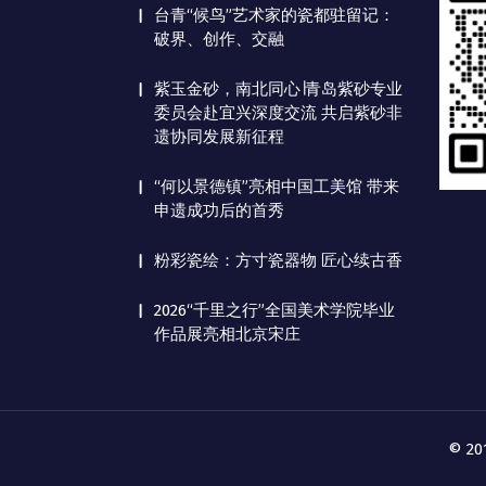
台青“候鸟”艺术家的瓷都驻留记：
破界、创作、交融
紫玉金砂，南北同心∣青岛紫砂专业
委员会赴宜兴深度交流 共启紫砂非
遗协同发展新征程
“何以景德镇”亮相中国工美馆 带来
申遗成功后的首秀
粉彩瓷绘：方寸瓷器物 匠心续古香
2026“千里之行”全国美术学院毕业
作品展亮相北京宋庄
© 