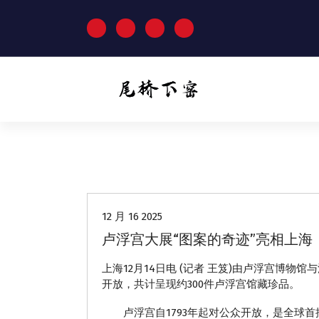
跳
至
正
文
动态
12 月 16 2025
卢浮宫大展“图案的奇迹”亮相上海
上海12月14日电 (记者 王笈)由卢浮宫博
开放，共计呈现约300件卢浮宫馆藏珍品。
卢浮宫自1793年起对公众开放，是全球首