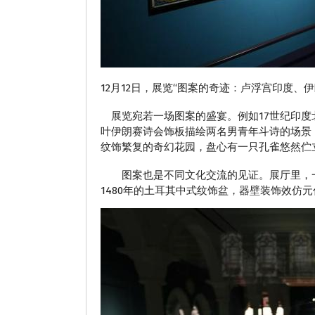
12月12日，展览“图案的奇迹：卢浮宫印度
展览宛若一场图案的盛宴。例如17世纪印度
叶伊朗赛诗会饰板描绘两名男青年斗诗的场景，
纹饰繁复的奇幻花园，盘心有一只孔雀悠然伫
图案也是不同文化交流的见证。展厅里，一件
1480年的土耳其中式纹饰盆，器壁装饰效仿