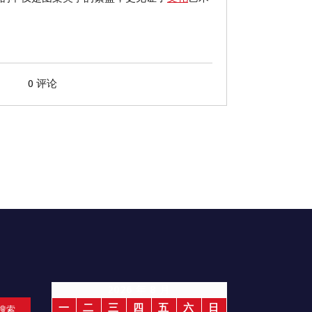
0 评论
2026 年 8 月
一
二
三
四
五
六
日
搜索