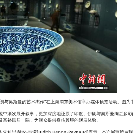
、伊朗与奥斯曼的艺术杰作”在上海浦东美术馆举办媒体预览活动。图为
境中渐次展开叙事，更加深度地还原了印度、伊朗与奥斯曼绚烂多彩
及富裕民居一隅，为观众提供身临其境的观展体验。
赫农-雷诺(Judith Henon-Raynaud)表示，本次展览