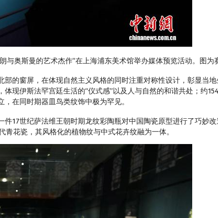
、伊朗与奥斯曼的艺术杰作”在上海浦东美术馆举办媒体预览活动。图为
北部的窗屏，在体现自然主义风格的同时注重对称性设计，彰显当地
体现伊斯法罕宫廷生活的“仪式感”以及人与自然的和谐共处；约154
立，在同时期器皿鸟类纹饰中极为罕见。
17世纪萨法维王朝时期龙纹彩陶瓶对中国陶瓷原型进行了巧妙改
元代青花瓷，其风格化的植物纹与中式花卉纹融为一体。