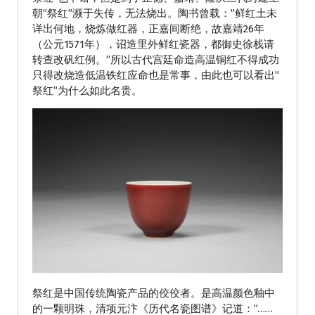
朝”祭红”濒于失传，无法烧出。陶书曾载：”鲜红土未
详出何地，烧炼做红器，正嘉间断绝，故嘉靖26年
（公元1571年），诏造里外鲜红瓷器，都御史徐栈请
转查改矾红例。”所以古代宫廷命造高温铜红不得成功
只得改烧造低温铁红应命也是常事，由此也可以看出”
祭红”为什么如此名贵。
祭红是中国传统陶瓷产品的佼佼者。是高温颜色釉中
的一颗明珠，清项元汴《历代名瓷图谱》记道：”……