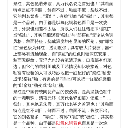
祭红，其色艳若朱霞，真万代名瓷之首冠也！”其釉面
特点是红不刺目，鲜而不过，釉面不流，裂纹不出。
它的别名繁多，”霁红”，有称”鸡红”或”极红”，其实都
是一个品种。由于都是以氧化铜着色而且是一次烧
成，外观也相差不太远，所以人们往往错把”郎窑红”
当”祭红”，其实仔细观察”祭红”与”郎窑红”无论从色调
风格，釉面特征，烧成温度均有显著的区别，如”郎窑
红”呈色极为鲜红，透明度强，具有较大片裂纹，器件
上部略有流釉现象。而”祭红”的红色则较深沉安定，
釉面无裂纹，无浮光也没有流淌现象，口底部有灯蕊
边，但它们的釉料组成及工艺情况却比较接近，对色
釉富有经验的人可以巧妙地把一缸配好的”祭红”釉变
成”郎窑红”釉，有趣的是同时也可以把一缸配好磨细
的”郎窑红”釉变成”祭红”釉。
祭红是中国传统陶瓷产品的佼佼者。是高温颜色釉中
的一颗明珠，清项元汴《历代名瓷图谱》记道：”……
祭红，其色艳若朱霞，真万代名瓷之首冠也！”其釉面
特点是红不刺目，鲜而不过，釉面不流，裂纹不出。
它的别名繁多，”霁红”，有称”鸡红”或”极红”，其实都
是一个品种。由于都是
以氧化铜着色
而且是一次烧