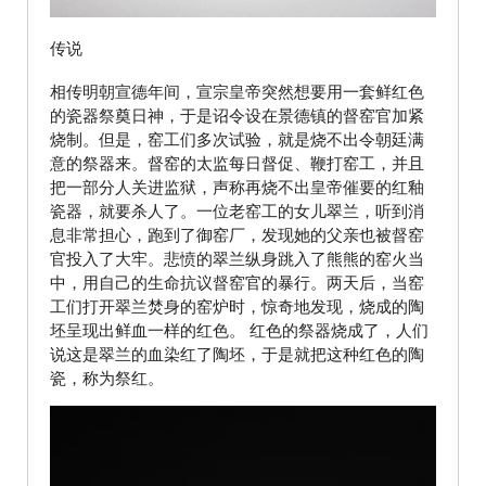
传说
相传明朝宣德年间，宣宗皇帝突然想要用一套鲜红色
的瓷器祭奠日神，于是诏令设在景德镇的督窑官加紧
烧制。但是，窑工们多次试验，就是烧不出令朝廷满
意的祭器来。督窑的太监每日督促、鞭打窑工，并且
把一部分人关进监狱，声称再烧不出皇帝催要的红釉
瓷器，就要杀人了。一位老窑工的女儿翠兰，听到消
息非常担心，跑到了御窑厂，发现她的父亲也被督窑
官投入了大牢。悲愤的翠兰纵身跳入了熊熊的窑火当
中，用自己的生命抗议督窑官的暴行。两天后，当窑
工们打开翠兰焚身的窑炉时，惊奇地发现，烧成的陶
坯呈现出鲜血一样的红色。 红色的祭器烧成了，人们
说这是翠兰的血染红了陶坯，于是就把这种红色的陶
瓷，称为祭红。