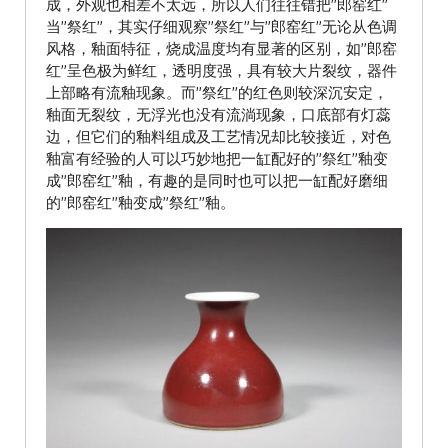
成，外观也相差不太远，所以人们往往错把”郎窑红”
当”祭红”，其实仔细观察”祭红”与”郎窑红”无论从色调
风格，釉面特征，烧成温度均有显著的区别，如”郎窑
红”呈色极为鲜红，透明度强，具有较大片裂纹，器件
上部略有流釉现象。而”祭红”的红色则较深沉安定，
釉面无裂纹，无浮光也没有流淌现象，口底部有灯蕊
边，但它们的釉料组成及工艺情况却比较接近，对色
釉富有经验的人可以巧妙地把一缸配好的”祭红”釉变
成”郎窑红”釉，有趣的是同时也可以把一缸配好磨细
的”郎窑红”釉变成”祭红”釉。