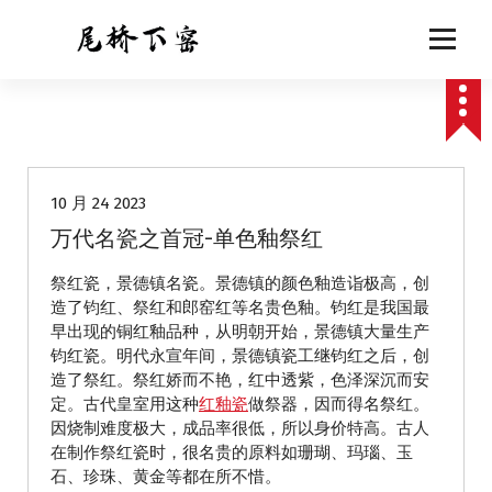
跳
至
正
文
动态
10 月 24 2023
万代名瓷之首冠-单色釉祭红
祭红瓷，景德镇名瓷。景德镇的颜色釉造诣极高，创
造了钧红、祭红和郎窑红等名贵色釉。钧红是我国最
早出现的铜红釉品种，从明朝开始，景德镇大量生产
钧红瓷。明代永宣年间，景德镇瓷工继钧红之后，创
造了祭红。祭红娇而不艳，红中透紫，色泽深沉而安
定。古代皇室用这种
红釉瓷
做祭器，因而得名祭红。
因烧制难度极大，成品率很低，所以身价特高。古人
在制作祭红瓷时，很名贵的原料如珊瑚、玛瑙、玉
石、珍珠、黄金等都在所不惜。