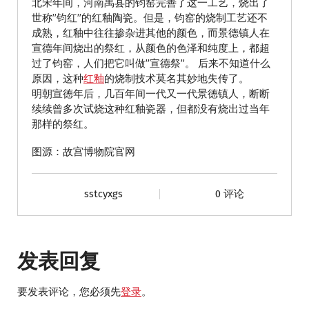
北宋年间，河南禹县的钧窑完善了这一工艺，烧出了
世称”钧红”的红釉陶瓷。但是，钧窑的烧制工艺还不
成熟，红釉中往往掺杂进其他的颜色，而景德镇人在
宣德年间烧出的祭红，从颜色的色泽和纯度上，都超
过了钧窑，人们把它叫做”宣德祭”。 后来不知道什么
原因，这种
红釉
的烧制技术莫名其妙地失传了。
明朝宣德年后，几百年间一代又一代景德镇人，断断
续续曾多次试烧这种红釉瓷器，但都没有烧出过当年
那样的祭红。
图源：故宫博物院官网
sstcyxgs
0 评论
发表回复
要发表评论，您必须先
登录
。