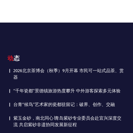
动态
2026北京茶博会（秋季）9月开幕 市民可一站式品茶、赏
器
“千年瓷都”景德镇旅游热度攀升 中外游客探索多元体验
台青“候鸟”艺术家的瓷都驻留记：破界、创作、交融
紫玉金砂，南北同心∣青岛紫砂专业委员会赴宜兴深度交
流 共启紫砂非遗协同发展新征程