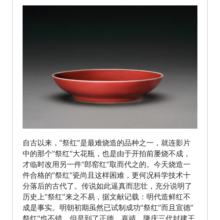
自古以来，”祭红”是最难烧造的品种之一，就连影片
中的那个”祭红”大花瓶，也是由于开拍前屡烧不成，
才临时改用另一件”郎窑红”取而代之的。今天烧造一
件合格的”祭红”瓷尚且这样困难，更何况科学技术十
分落后的古代了。传说如此逼真而悲壮，充分说明了
历史上”祭红”来之不易，据文献记载：明代造鲜红不
成是事实。明朝初期虽然已试制成功”祭红”而且宣德”
祭红”也不错，但是到了正德、嘉靖、隆庆三代封建王