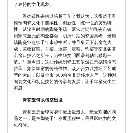
了独特的文化现象。
景德镇陶瓷何以跨越千年？我认为，这得益于景
德镇陶瓷文化中连续性、创新性、统一性的突出特
性。从汉唐时期的陶瓷集镇、两宋时期的陶瓷市镇，
到宋末至元的陶业都会、明清时期的瓷国高峰，景德
镇陶瓷业连续千年未曾中断；并且集天下名窑之大
成，兼收官窑、哥窑、汝窑、定窑、钧窑等南北各著
名窑口技艺之所长，为中华文明图谱勾勒出精彩一
笔。时至今日，这些传统制瓷工艺依然在景德镇活态
传承，如徐家窑的传统作坊、众人合力以拉坯工艺成
型的大缸，以及全市1900余名非遗传承人等。这种对
陶瓷文化和制瓷技艺的传承与发展，让千年窑火生生
不息。
青花瓷何以横空出世
青花瓷是全球贸易中流通量最大、最受欢迎的商
品之一，是在陶瓷千年发展历程中，最具影响力的文
化符号。