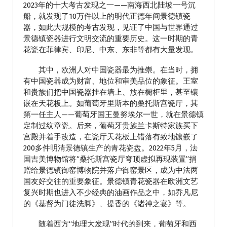
2023年的十大考古发现之一——南海西北陆坡一号沉
船，就发现了10万件以上的明代正德年间景德镇瓷
器，如此大规模的考古发现，见证了中国与世界通过
景德镇瓷器进行文明交流的重要历史。这一时期的青
花瓷在菲律宾、印尼、中东、东非等都有大量发现。
其中，欧洲人对中国瓷器最为推崇。在当时，拥
有中国瓷器成为财富、地位和审美品位的象征。王室
和贵族们把中国瓷器挂在墙上、放在橱柜里，甚至镶
嵌在天花板上。如葡萄牙里斯本的桑托斯宫瓷厅，其
第一任主人——葡萄牙国王曼努埃尔一世，就在景德镇
定制过纹章瓷。后来，葡萄牙贵族兰卡斯特家族买下
宫殿并着手改造，在瓷厅天花板上错落有致地镶嵌了
200多件明清景德镇生产的青花瓷盘。2022年5月，法
国吉美博物馆将“桑托斯宫瓷厅穹顶虚拟再现装置”捐
赠给景德镇御窑博物院并落户御窑景区，成为中法两
国友好交往的重要象征。景德镇青花瓷器在欧洲文艺
复兴时期也进入不少经典的油画作品之中，如乔凡尼
的《基督为门徒洗脚》、提香的《诸神之宴》等。
随着西方“地理大发现”时代的到来，葡萄牙和西