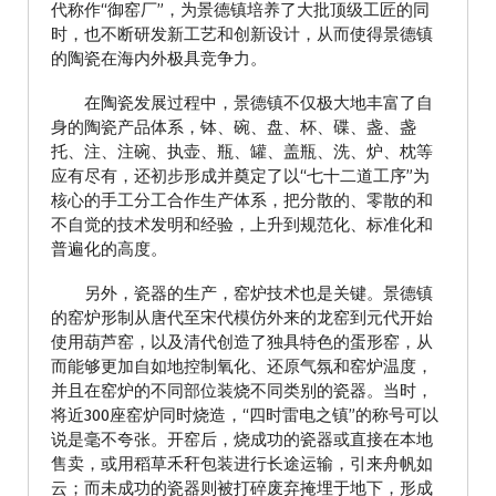
代称作“御窑厂”，为景德镇培养了大批顶级工匠的同
时，也不断研发新工艺和创新设计，从而使得景德镇
的陶瓷在海内外极具竞争力。
在陶瓷发展过程中，景德镇不仅极大地丰富了自
身的陶瓷产品体系，钵、碗、盘、杯、碟、盏、盏
托、注、注碗、执壶、瓶、罐、盖瓶、洗、炉、枕等
应有尽有，还初步形成并奠定了以“七十二道工序”为
核心的手工分工合作生产体系，把分散的、零散的和
不自觉的技术发明和经验，上升到规范化、标准化和
普遍化的高度。
另外，瓷器的生产，窑炉技术也是关键。景德镇
的窑炉形制从唐代至宋代模仿外来的龙窑到元代开始
使用葫芦窑，以及清代创造了独具特色的蛋形窑，从
而能够更加自如地控制氧化、还原气氛和窑炉温度，
并且在窑炉的不同部位装烧不同类别的瓷器。当时，
将近300座窑炉同时烧造，“四时雷电之镇”的称号可以
说是毫不夸张。开窑后，烧成功的瓷器或直接在本地
售卖，或用稻草禾秆包装进行长途运输，引来舟帆如
云；而未成功的瓷器则被打碎废弃掩埋于地下，形成