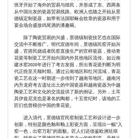
班牙开始了海外的贸易与殖民，并形成了东、西两条
从中国出发的瓷器贸易线路。欧洲人也随之开始从景
德镇定制瓷器，如带有法国耶稣会纹章的瓷器和用于
宴会场合盛放鸡尾酒的潘趣碗。
除了陶瓷贸易的兴盛，景德镇制瓷技艺也在国际
交流中不断推广。明代宣德年间，景德镇民窑开始兴
盛，官搭民烧或者民窑直接生产的官样瓷器，推动青
花瓷等制瓷工艺开始向国内外其他地区流传。如云南
建水窑2020年进行了考古发掘，所出青花瓷判断为明
代正统至天顺时期。通过云南地区和红河流域，青花
瓷工艺在这一时期进一步传到了越南等地区。越南河
内升龙府考古遗址出土的中国瓷器和越南瓷器为中越
陶瓷工艺和文化的交流提供了新的例证。另外，土耳
其伊兹尼克也是著名的陶都，十五世纪时，该地的工
匠们也曾模仿中国的青花瓷。
进入清代，景德镇官民窑制瓷工艺和设计进一步
创新，特别是颜色釉和釉上彩瓷方面，呈现出一幅“入
窑一色，出窑万彩”的面貌。匠人们还借鉴欧洲珐琅