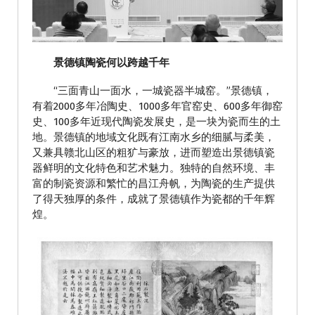
景德镇陶瓷何以跨越千年
“三面青山一面水，一城瓷器半城窑。”景德镇，
有着2000多年冶陶史、1000多年官窑史、600多年御窑
史、100多年近现代陶瓷发展史，是一块为瓷而生的土
地。景德镇的地域文化既有江南水乡的细腻与柔美，
又兼具赣北山区的粗犷与豪放，进而塑造出景德镇瓷
器鲜明的文化特色和艺术魅力。独特的自然环境、丰
富的制瓷资源和繁忙的昌江舟帆，为陶瓷的生产提供
了得天独厚的条件，成就了景德镇作为瓷都的千年辉
煌。