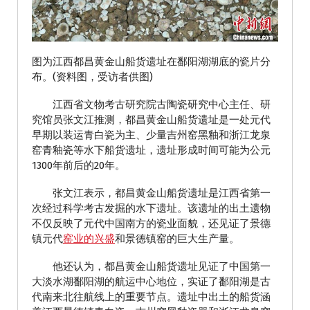
图为江西都昌黄金山船货遗址在鄱阳湖湖底的瓷片分
布。(资料图，受访者供图)
江西省文物考古研究院古陶瓷研究中心主任、研
究馆员张文江推测，都昌黄金山船货遗址是一处元代
早期以装运青白瓷为主、少量吉州窑黑釉和浙江龙泉
窑青釉瓷等水下船货遗址，遗址形成时间可能为公元
1300年前后的20年。
张文江表示，都昌黄金山船货遗址是江西省第一
次经过科学考古发掘的水下遗址。该遗址的出土遗物
不仅反映了元代中国南方的瓷业面貌，还见证了景德
镇元代
窑业的兴盛
和景德镇窑的巨大生产量。
他还认为，都昌黄金山船货遗址见证了中国第一
大淡水湖鄱阳湖的航运中心地位，实证了鄱阳湖是古
代南来北往航线上的重要节点。遗址中出土的船货涵