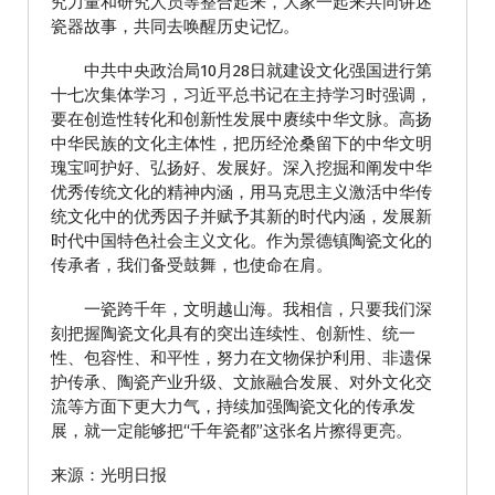
究力量和研究人员等整合起来，大家一起来共同讲述
瓷器故事，共同去唤醒历史记忆。
中共中央政治局10月28日就建设文化强国进行第
十七次集体学习，习近平总书记在主持学习时强调，
要在创造性转化和创新性发展中赓续中华文脉。高扬
中华民族的文化主体性，把历经沧桑留下的中华文明
瑰宝呵护好、弘扬好、发展好。深入挖掘和阐发中华
优秀传统文化的精神内涵，用马克思主义激活中华传
统文化中的优秀因子并赋予其新的时代内涵，发展新
时代中国特色社会主义文化。作为景德镇陶瓷文化的
传承者，我们备受鼓舞，也使命在肩。
一瓷跨千年，文明越山海。我相信，只要我们深
刻把握陶瓷文化具有的突出连续性、创新性、统一
性、包容性、和平性，努力在文物保护利用、非遗保
护传承、陶瓷产业升级、文旅融合发展、对外文化交
流等方面下更大力气，持续加强陶瓷文化的传承发
展，就一定能够把“千年瓷都”这张名片擦得更亮。
来源：光明日报