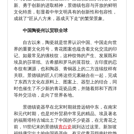
新、勇于创新的进取精神，景德镇包容与开放的鲜明
文化特质，彰显着中华文明具有的创新性和包容性，
成就了“匠从八方来，器成天下走”的繁荣景象。
中国陶瓷何以贸联全球
自古以来，陶瓷就是世界认识中国、中国走向世
界的重要文化符号，青花图案也蕴含着文化交流的印
记。如最常见的缠枝纹，这种纹饰的产生、发展既和
埃及的莎草纸、古希腊和罗马的茛苕纹、古印度的忍
冬纹有渊源，也和陶器、青铜器上的二方连续纹样有
关联。景德镇的匠人们将这些元素融合在一起，完成
了东西方文化在原料上、图案上、器型上的结合，同
时也催生了不少新的青花瓷品类，并随着郑和下西洋
等外交活动，走向了世界各地。
景德镇瓷器早在北宋时期就曾远销中东，在南宋
和元代时期，也是对外贸易中常见的精品。埃及著名
的福斯塔特古城出土了中国的不少瓷器，在元青花之
前，11世纪末的景德镇
青白瓷
就到达过这里。新加坡
福特康宁出土的中国瓷器中，有元代青花指南针纹饰