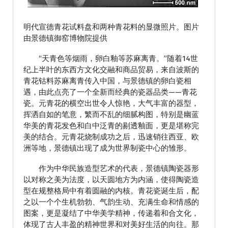
明代宣德青花试料盘和两种青花料的显微照片。图片
由景德镇御窑博物院提供
“天青色等烟雨，卵白釉等苏麻离青。”随着14世
纪上半叶的东西方文化交融和商品贸易，来自波斯的
青花钴料苏麻离青传入中国，与景德镇的卵白瓷相
遇，由此点亮了一个全新而经典的瓷器品类——青花
瓷。元青花的横空出世令人惊艳，大气丰富的器型，
挥洒自如的笔意，繁而不乱的细腻构图，特别是幽蓝
华美的青花发色和白中泛青的剔透釉面，更是堪称完
美的结合。元青花烧制成功之后，迅速销往西亚、欧
洲等地，景德镇出现了成为世界制瓷中心的雏形。
作为中华民族造型艺术的代表，景德镇陶瓷器形
以对称之美为法度，以天圆地方为内涵，使得陶瓷造
型在规整格局中有着圆融的内核。青花瓷诞生后，配
之以一个个生机勃勃、气韵生动、充满生命和情感的
图案，更是凝结了中华美学精神，传递着和合文化，
体现了古人丰盈的精神世界和对美好生活的向往。那