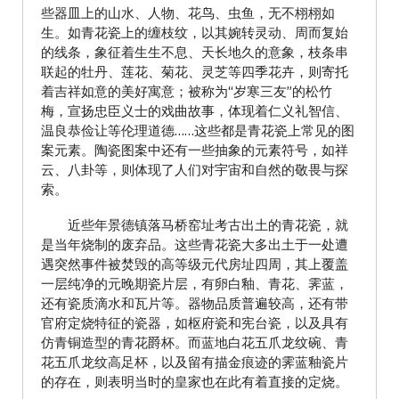
些器皿上的山水、人物、花鸟、虫鱼，无不栩栩如
生。如青花瓷上的缠枝纹，以其婉转灵动、周而复始
的线条，象征着生生不息、天长地久的意象，枝条串
联起的牡丹、莲花、菊花、灵芝等四季花卉，则寄托
着吉祥如意的美好寓意；被称为“岁寒三友”的松竹
梅，宣扬忠臣义士的戏曲故事，体现着仁义礼智信、
温良恭俭让等伦理道德……这些都是青花瓷上常见的图
案元素。陶瓷图案中还有一些抽象的元素符号，如祥
云、八卦等，则体现了人们对宇宙和自然的敬畏与探
索。
近些年景德镇落马桥窑址考古出土的青花瓷，就
是当年烧制的废弃品。这些青花瓷大多出土于一处遭
遇突然事件被焚毁的高等级元代房址四周，其上覆盖
一层纯净的元晚期瓷片层，有卵白釉、青花、霁蓝，
还有瓷质滴水和瓦片等。器物品质普遍较高，还有带
官府定烧特征的瓷器，如枢府瓷和宪台瓷，以及具有
仿青铜造型的青花爵杯。而蓝地白花五爪龙纹碗、青
花五爪龙纹高足杯，以及留有描金痕迹的霁蓝釉瓷片
的存在，则表明当时的皇家也在此有着直接的定烧。