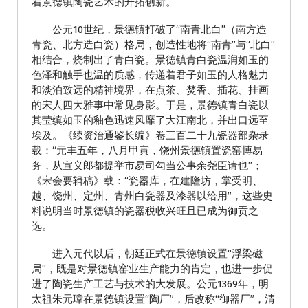
着景德镇陶瓷艺术的开拓创新。
公元10世纪，景德镇打破了“南青北白”（南方造
青瓷、北方造白瓷）格局，创造性地将“南青”与“北白”
相结合，烧制出了青白瓷。景德镇青白瓷温润如玉的
色泽和触手也温的质感，传递着君子如玉的人格魅力
和淡泊致远的精神境界，在点茶、焚香、插花、挂画
的宋人四大雅事中常见身影。于是，景德镇青白瓷以
其莹缜如玉的釉色迅速风靡了大江南北，并出口远至
埃及。《续资治通鉴长编》卷三百二十九瓷器部杂录
载：“元丰五年，八月甲寅，饶州景德镇置瓷窑博易
务，从宣义郎都提举市易司勾当公事余尧臣请也”；
《宋会要辑稿》载：“瓷器库，在建隆坊，掌受明、
越、饶州、定州、青州白瓷器及漆器以给用”，这些史
料说明当时景德镇的瓷器税收兴旺且已成为御贡之
选。
进入元代以后，朝廷正式在景德镇设置“浮梁磁
局”，既是对景德镇窑业生产能力的肯定，也进一步促
进了陶瓷生产工艺与技术的大发展。公元1369年，明
太祖朱元璋在景德镇设置“陶厂”，后改称“御器厂”，清