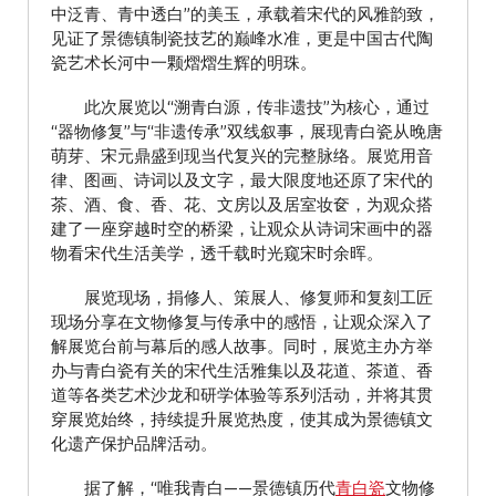
中泛青、青中透白”的美玉，承载着宋代的风雅韵致，
见证了景德镇制瓷技艺的巅峰水准，更是中国古代陶
瓷艺术长河中一颗熠熠生辉的明珠。
此次展览以“溯青白源，传非遗技”为核心，通过
“器物修复”与“非遗传承”双线叙事，展现青白瓷从晚唐
萌芽、宋元鼎盛到现当代复兴的完整脉络。展览用音
律、图画、诗词以及文字，最大限度地还原了宋代的
茶、酒、食、香、花、文房以及居室妆奁，为观众搭
建了一座穿越时空的桥梁，让观众从诗词宋画中的器
物看宋代生活美学，透千载时光窥宋时余晖。
展览现场，捐修人、策展人、修复师和复刻工匠
现场分享在文物修复与传承中的感悟，让观众深入了
解展览台前与幕后的感人故事。同时，展览主办方举
办与青白瓷有关的宋代生活雅集以及花道、茶道、香
道等各类艺术沙龙和研学体验等系列活动，并将其贯
穿展览始终，持续提升展览热度，使其成为景德镇文
化遗产保护品牌活动。
据了解，“唯我青白——景德镇历代
青白瓷
文物修