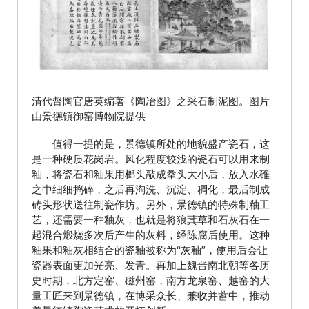
清代督陶官唐英编著《陶冶图》之采石制泥图。图片
由景德镇御窑博物院提供
值得一提的是，景德镇所处的地貌盛产瓷石，这
是一种硬质花岗岩。风化程度较浅的瓷石可以用来制
釉，将瓷石和釉果用榔头敲成拳头大小后，放入水碓
之中细细捣碎，之后再淘洗、沉淀、稠化，最后制成
砖头形状送往制瓷作坊。另外，景德镇的特殊制釉工
艺，还需要一种釉灰，也就是将狼萁草和石灰石在一
起混合煅烧多次后产生的灰料，经陈腐后使用。这种
釉果和釉灰相结合的瓷釉被称为“灰釉”，使用后会让
瓷器表面更加光亮、发青。再加上魏晋南北朝等各历
史时期，北方定窑、磁州窑，南方龙泉窑、越窑的大
量工匠来到景德镇，在博采众长、兼收并蓄中，推动