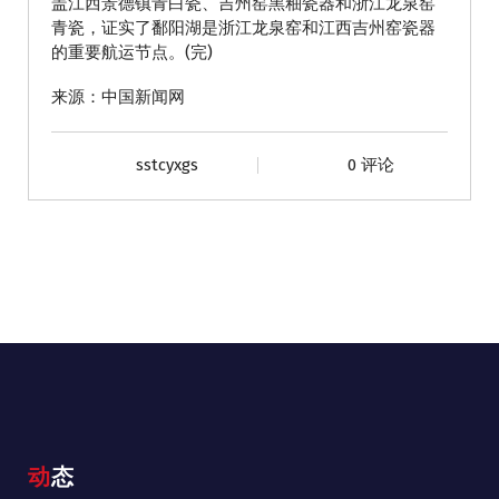
盖江西景德镇青白瓷、吉州窑黑釉瓷器和浙江龙泉窑
青瓷，证实了鄱阳湖是浙江龙泉窑和江西吉州窑瓷器
的重要航运节点。(完)
来源：中国新闻网
sstcyxgs
0 评论
动态