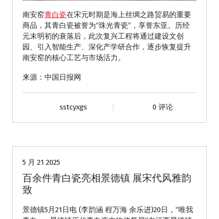
南安窑
青白瓷
在宋元时期是海上丝绸之路贸易的重要
商品，其青白瓷被誉为“珠光青瓷”，享誉东亚。历经
元末明初的衰落后，此次复兴工程将通过建设文创
园、引入智能生产、深化产学研合作，逐步恢复提升
南安窑的核心工艺与市场活力。
来源：中国日报网
sstcyxgs
0 评论
动态
5 月 21 2025
百余件青白瓷亮相景德镇 展宋代风雅韵
致
景德镇5月21日电 (李韵涵 程万海 余乐进)20日，“唯我