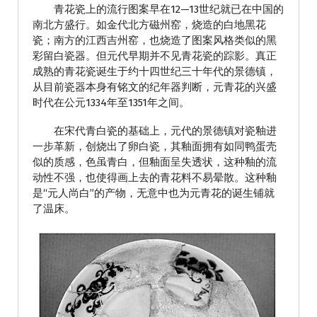
青花瓷上的流行图案早在12—13世纪就已在中国的
南北方盛行。如金代北方磁州窑，烧造的白地黑花
瓷；南方的江西吉州窑，也烧造了图案风格类似的黑
彩留白瓷器。但元代早期并不见青花瓷的踪影。真正
成熟的青花瓷诞生于约十四世纪三十年代的景德镇，
从目前瓷器本身有铭文的纪年器判断，元青花的兴盛
时代在公元1334年至1351年之间。
在宋代青白瓷的基础上，元代的景德镇对瓷釉进
一步革新，创烧出了卵白瓷，其釉面拥有如同鸭蛋壳
似的质感，色虽青白，但釉面呈失透状，这种釉的流
动性不强，也使得画上去的青花料不易晕散。这种釉
是“元人尚白”的产物，无意中也为元青花的诞生铺就
了温床。