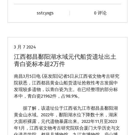
sstcyxgs
0 评论
动态
3 月 7 2024
江西都昌鄱阳湖水域元代船货遗址出土
青白瓷标本超2万件
南昌3月5日电 (巫发阳)记者5日从江西省文物考古研究
院获悉，江西都昌黄金山船货遗址抢救性考古发掘中
发现较多遗物，以青白瓷为主。在已经整理的部分标
本中，青白瓷21962件，占98.9%。
据了解，该遗址位于江西省九江市都昌县鄱阳湖
黄金山水域。2022年，鄱阳湖水位下降数十米，湖床
大面积裸露，元代遗物暴露出来。2022年11月至2023
年1月，江西省文物考古研究院联合厦门大学历史与文
化遗产学院、都昌县博物馆、九江市博物馆、庐山博