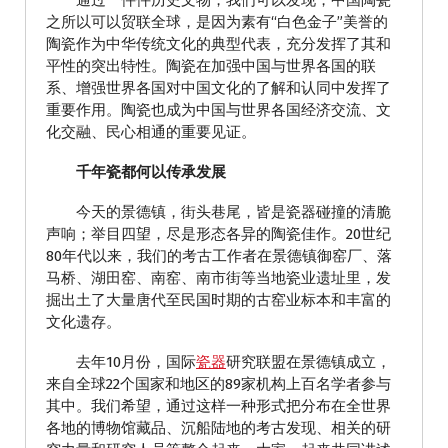
通过一件件历史文物，我们可以发现，中国陶瓷
之所以可以贸联全球，是因为素有“白色金子”美誉的
陶瓷作为中华传统文化的典型代表，充分发挥了其和
平性的突出特性。陶瓷在加强中国与世界各国的联
系、增强世界各国对中国文化的了解和认同中发挥了
重要作用。陶瓷也成为中国与世界各国经济交流、文
化交融、民心相通的重要见证。
千年瓷都何以传承发展
今天的景德镇，街头巷尾，皆是瓷器碰撞的清脆
声响；举目四望，尽是形态各异的陶瓷佳作。20世纪
80年代以来，我们的考古工作者在景德镇御窑厂、落
马桥、湖田窑、南窑、南市街等当地瓷业遗址里，发
掘出土了大量唐代至民国时期的古窑业标本和丰富的
文化遗存。
去年10月份，国际
瓷器
研究联盟在景德镇成立，
来自全球22个国家和地区的89家机构上百名学者参与
其中。我们希望，通过这样一种形式把分布在全世界
各地的博物馆藏品、沉船陆地的考古发现、相关的研