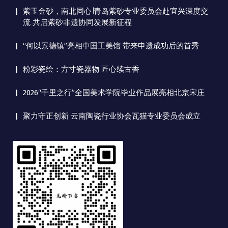
紫玉金砂，南北同心∣青岛紫砂专业委员会赴宜兴深度交
流 共启紫砂非遗协同发展新征程
“何以景德镇”亮相中国工美馆 带来申遗成功后的首秀
粉彩瓷绘：方寸瓷器物 匠心续古香
2026“千里之行”全国美术学院毕业作品展亮相北京宋庄
聚力守正创新 云南陶瓷行业协会瓦猫专业委员会成立