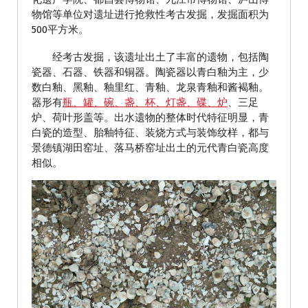
物馆等单位对遗址进行抢救性考古发掘，发掘面积为
500平方米。
经考古发掘，该遗址出土了丰富的遗物，包括陶
瓷器、石器、铁器和铜器。陶瓷器以青白釉为主，少
数白釉、黑釉、釉里红、青釉、龙泉青釉和酱褐釉。
器形有
瓶、罐、碗、盏、杯、灯盏、碟、炉
、三足
炉、荷叶形盖等。出水遗物的整体时代特征明显，青
白瓷的造型、胎釉特征、装烧方式与装饰纹样，都与
景德镇湖田窑址、落马桥窑址出土的元代青白瓷高度
相似。