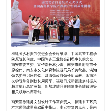
福建省乡村振兴促进会会长许维泽、中国武警工程学
院原院长何虎、中国陶瓷工业协会副理事长侯文全、
南安市委常委、宣传部长林少青、南安市政府副市长
廖徐伟、南安市文化体育和旅游局局长黄秋燕、洪濑
镇党委书记庄伟钦、洪濑镇政府镇长郑宗毅、闽南科
技学院常务副校长周勇军、福建日报新福建乡村振兴
频道执行总监黄慧、新加坡陆升集团董事长陆镇源等
相关领导出席活动。
南安窑徐建勇文创设计工作室负责人、福建省工艺美
术大师徐建勇在致辞中指出，南安窑复兴点火，是南