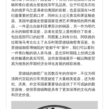
碗和青白瓷戏台形瓷枕等罕见品类。位于印尼东爪哇
岛的德罗乌兰是满者伯夷国的首都，也是该国在14世
纪最重要的贸易口岸，同样出土过元青花和霁蓝釉瓷
器。美国华盛顿史密森国家亚洲艺术博物馆的两件藏
品，一件是出自叙利亚摩苏尔的铜器，另一件为明代
永乐的御窑青花瓷，后者在造型上显然模仿了前者，
包括底部凹口的处理，而图案上则有分别。阿联酋的
拉斯海马考古出土了永乐时期景德镇御窑青花瓷。在
景德镇御窑博物院的“瓷都千年”展中，我们可以看到
一件青白釉的胡人牵马俑，是北宋时期陆上丝绸之路
依然畅通的真实写照。这些发现铺展开一幅以陶瓷贸
易为雏形的早期经济全球化发展的精彩画卷。
景德镇的御窑厂在其数百年的存续中，不仅为明
清两代宫廷的日常用度烧造了大量精美瓷器，还为祭
祀、庆典、外交等国家重要场合提供了不可或缺的殿
堂器物，使得景德镇陶瓷具有了更加深厚的文化内涵
和历史价值。