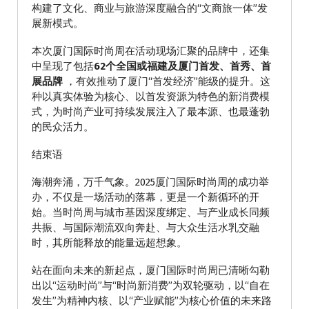
构建了文化、商业与旅游深度融合的“文商旅一体”发
展新模式。
本次厦门国际时尚周在活动现场汇聚的品牌中，还集
中呈现了包括
62个全国或福建及厦门首发、首秀、首
展品牌
，有效推动了厦门“首发经济”能级的提升。这
种以真实体验为核心、以首发资源为特色的新消费模
式，为时尚产业可持续发展注入了最本源、也最蓬勃
的民众活力。
结束语
海潮奔涌，万千气象。2025厦门国际时尚周的成功举
办，不仅是一场活动的落幕，更是一个新循环的开
始。当时尚周与城市基因深度绑定、与产业成长同频
共振、与国际潮流双向奔赴、与大众生活水乳交融
时，其所能释放的能量远超想象。
站在面向未来的新起点，厦门国际时尚周已清晰勾勒
出以“运动时尚”与“时尚新消费”为双轮驱动，以“自在
发生”为精神内核、以“产业赋能”为核心价值的未来路