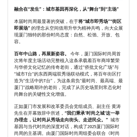
融合在“发生”：城市基因再深化，从“舞台”到“主场”
本届时尚周最显著的突破，在于
将“城市即秀场”“街区
即展场”
的理念从空间借用升华为精神共鸣，向大众展
现厦门独特的那份时尚态度：自然、松弛、开放、包
容。
百年中山路，再展新姿容。
今年，厦门国际时尚周首
次将年度主场活动完整植入这条承载着百年商埠繁荣
与华侨文化记忆的传奇老街，通过“侨批文化广场”与
“城市T台”的东西两端双秀场联动模式，将百年街区打
造为“生活中的T台”，为这条肩负“最时尚、最高端、最
厦门”战略期许的老街，完成了从历史场景到常态化时
尚舞台的关键性文化增值。
正如厦门市发展和改革委员会党组成员、副主任 黄涛
先生在开幕致辞中所述，
“我们秉承’时尚之城’这一举
办理念，让时尚从秀场走向街头、走进民众。”
城市
基因与当代时尚的深度对话，构成了2025厦门国际时
尚周的主基调。由厦门国际时尚周组委会联合《时尚