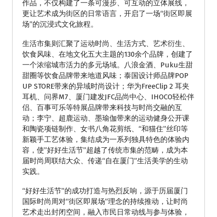
作品，不仅构建了一条可漫步、可互动的立体展线，
更让艺术成为街区的日常语言，开启了一场“街区即展
场”的沉浸式文化旅程。
生活市集则汇聚了运动时尚、生活方式、艺术衍生、
饮食风味、在地文化五大主题的130余个品牌，创建了
一个浓缩城市活力的多元场域。八浪金酒、Puku生甜
甜圈等饮食品牌带来地道风味；泰国设计师品牌POP
UP STORE带来的异域时尚设计；华为FreeClip 2 耳夹
耳机、问界M7、厦门建发JFC品尚中心、IHOCO轻松伴
侣、百事可乐等特展品牌带来科技与时尚交融的互
动；李宁、超鹿运动、墨瑜伽带来的运动健身公开课
和陶瓷项链制作、女书八角花剪纸、“和猫住”丝印等
新颖手工艺体验，集结成为一系列独具特色的体验内
容，使”好好生活节”超越了传统市集的范畴，成为本
届时尚周联结大众、传递“自在厦门”生活美学的生动
实践。
“好好生活节”的成功打造与热烈反响，源于历届厦门
国际时尚周对“街区即展场”理念的持续推动，让时尚
艺术走出封闭空间，融入市民日常动线与参与体验，