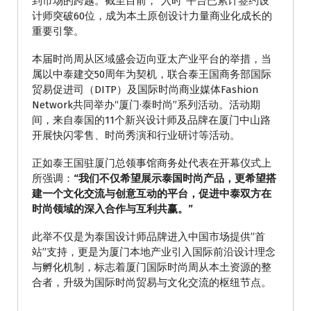
到市场的跨越。截至目前，”入时”平台已累计签约设
计师突破60位，成为本土原创设计力量商业化成长的
重要引擎。
本届时尚周从区域盛会迈向亚太产业平台的举措，当
属以中泰建交50周年为契机，联合泰王国商务部国际
贸易促进司（DITP）及国际时尚商业媒体Fashion
Network共同举办“厦门·泰时尚”系列活动。活动期
间，来自泰国的11个新兴设计师及品牌在厦门中山路
开展快闪零售、时尚秀演和行业研讨等活动。
正如泰王国驻厦门总领事馆商务处代表在开幕仪式上
所强调：
“我们不仅希望展示泰国时尚产品，更希望搭
建一个文化交流与创意互动的平台，促进中泰双方在
时尚领域的深入合作与互利共赢。”
此举不仅是为泰国设计师品牌进入中国市场提供”首
站”支持，更是为厦门本地产业引入国际前沿设计理念
与孵化机制，标志着厦门国际时尚周从本土资源的整
合者，升级为国际时尚贸易与文化交流的枢纽节点。