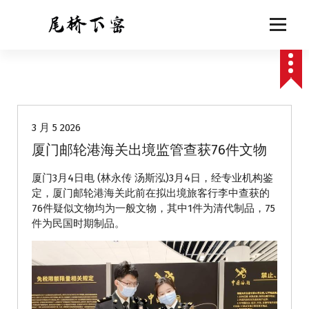
跳
至
正
文
动态
3 月 5 2026
厦门邮轮港海关出境监管查获76件文物
厦门3月4日电 (林永传 汤斯泓)3月4日，经专业机构鉴
定，厦门邮轮港海关此前在拟出境旅客行李中查获的
76件疑似文物均为一般文物，其中1件为清代制品，75
件为民国时期制品。