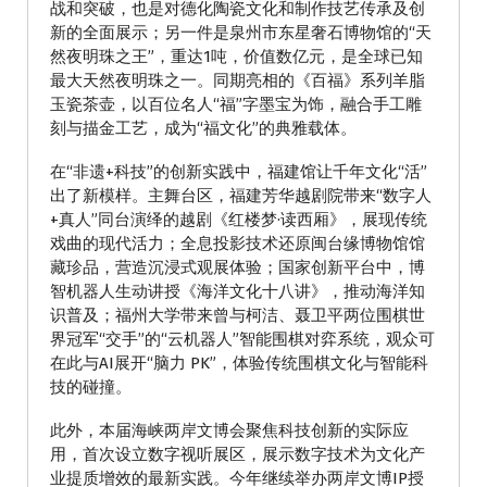
战和突破，也是对德化陶瓷文化和制作技艺传承及创
新的全面展示；另一件是泉州市东星奢石博物馆的“天
然夜明珠之王”，重达1吨，价值数亿元，是全球已知
最大天然夜明珠之一。同期亮相的《百福》系列羊脂
玉瓷茶壶，以百位名人“福”字墨宝为饰，融合手工雕
刻与描金工艺，成为“福文化”的典雅载体。
在“非遗+科技”的创新实践中，福建馆让千年文化“活”
出了新模样。主舞台区，福建芳华越剧院带来“数字人
+真人”同台演绎的越剧《红楼梦·读西厢》，展现传统
戏曲的现代活力；全息投影技术还原闽台缘博物馆馆
藏珍品，营造沉浸式观展体验；国家创新平台中，博
智机器人生动讲授《海洋文化十八讲》，推动海洋知
识普及；福州大学带来曾与柯洁、聂卫平两位围棋世
界冠军“交手”的“云机器人”智能围棋对弈系统，观众可
在此与AI展开“脑力 PK”，体验传统围棋文化与智能科
技的碰撞。
此外，本届海峡两岸文博会聚焦科技创新的实际应
用，首次设立数字视听展区，展示数字技术为文化产
业提质增效的最新实践。今年继续举办两岸文博IP授