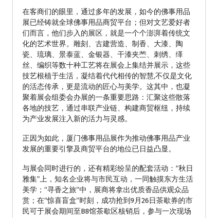
在客商们的眼里，通过多年的发展，如今的佛事用品
展已经铸就全球佛事用品商贸平台；但对文艺爱好者
们而言，他们步入的展区，就是一个个澎湃着传统文
化的艺术世界。雕刻、古建营造、制香、大漆、陶
瓷、琉璃、景泰蓝、金银器、干漆夹苎、刺绣、缂
丝、编织等数十种工艺将在展会上集结并展示，这些
技艺根植于生活，凝结着代代相传的智慧,不仅是文化
的活态传承，更是流动的匠心与美学。这其中，也凝
聚着展会组委会办展的一条重要思路：汇聚这些散落
各地的技艺，通过串联产业链、构建商贸枢纽，持续
为产业发展注入新的活力与灵感。
正因为如此，厦门佛事用品展作为推动佛事用品产业
发展的重要引擎及商贸平台的地位已日益凸显。
与展会同时进行的，还有精彩纷呈的配套活动：“秋日
雅集”上，知名企业将与市民互动，一同触摸东方生活
美学；“寻香之旅”中，展商将拿出优质香品供观众品
赏；在“惊喜盲盒”时刻，成功抢到9月26日茶歇券的市
民可于展会期间至B8馆茶歇区核销后，参与一次现场