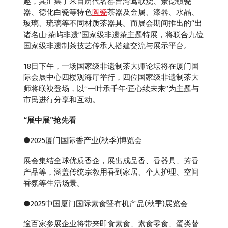
趣，其汇集了来自历代名窑台湾莺歌烧、景德镇瓷
器、德化白瓷等特色
陶瓷
茶器及金属、漆器、水晶、
玻璃、琉璃等不同材质茶器具。而展会期间推出的“出
诸名山·茶屿非遗”国家级非遗茶主题特展，将联合九位
国家级非遗制茶技艺传承人搭建交流与展示平台。
18日下午，一场国家级非遗制茶大师论坛将在厦门国
际会展中心四楼观海厅举行，四位国家级非遗制茶大
师将联袂登场，以“一叶承千年·匠心续未来”为主题与
市民进行分享和互动。
“展中展”抢先看
●2025厦门国际香产业(秋季)博览会
展会集结全球优质香企，展出成品香、香器具、芳香
产品等，涵盖传统宗教用香到家居、个人护理、空间
香氛等生活场景。
●2025中国厦门国际素食暨有机产品(秋季)展览会
逾百家参展企业将带来即食素食、素食零食、蛋类替