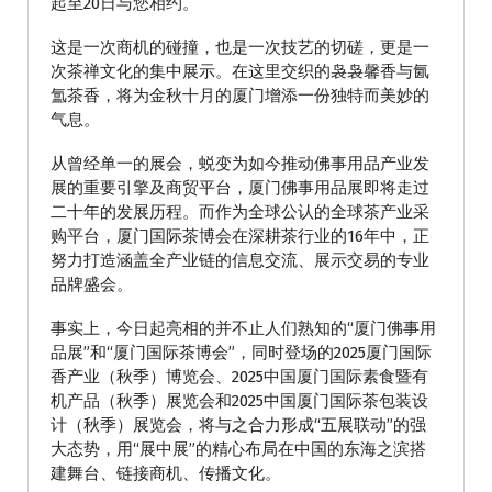
起至20日与您相约。
这是一次商机的碰撞，也是一次技艺的切磋，更是一
次茶禅文化的集中展示。在这里交织的袅袅馨香与氤
氲茶香，将为金秋十月的厦门增添一份独特而美妙的
气息。
从曾经单一的展会，蜕变为如今推动佛事用品产业发
展的重要引擎及商贸平台，厦门佛事用品展即将走过
二十年的发展历程。而作为全球公认的全球茶产业采
购平台，厦门国际茶博会在深耕茶行业的16年中，正
努力打造涵盖全产业链的信息交流、展示交易的专业
品牌盛会。
事实上，今日起亮相的并不止人们熟知的“厦门佛事用
品展”和“厦门国际茶博会”，同时登场的2025厦门国际
香产业（秋季）博览会、2025中国厦门国际素食暨有
机产品（秋季）展览会和2025中国厦门国际茶包装设
计（秋季）展览会，将与之合力形成“五展联动”的强
大态势，用“展中展”的精心布局在中国的东海之滨搭
建舞台、链接商机、传播文化。