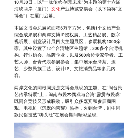
10月30日，以“一脉传承·创意未来”为主题的第十六届
海峡两岸（厦门）
文化
产业博览交易会（以下简称“文
博会”）在厦门启幕。
本届文博会总展览面积6万平方米，包括1个文旅产业
综合成果展和两岸文博IP授权展、工艺精品展、数字
视听展、创意设计展四大主题展区，参展机构1000余
家。其中设置了12个台湾地区主题馆，200多个台湾机
构、行业协会、品牌企业，以及500余位专家学者、工
艺大师、台青代表参展参会，集中展示台湾茶、漆
艺、少数民族工艺、设计IP、文旅消费品等多元内
容。
两岸文化的同根同源是文博会展现的主题。在“闽台民
艺传承特展”上，闽南布袋木偶戏与台湾“霹雳布袋戏”
既同台竞技又形成联动，吸引众多嘉宾和参展商围
观。电视剧《沉默的荣耀》热播，火到台湾，剧中同
款民俗技艺“狮头旺”在展会期间精彩呈现。