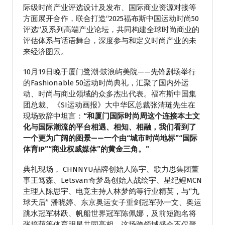
际级时尚产业评选设计及发布、国际商业资源对接等
方面展开合作，联合打造“2025福布斯中国运动时尚50
评选”及系列高端产业论坛，共同构建全球时尚商业的
评估体系与话语舞台，深度参与和定义时尚产业的未
来经济图景。
10月19日晚于厦门鹭潮·鼓浪屿美院——先锋剧场举行
的Fashionable 50运动时尚典礼，汇聚了国内外运
动、时尚与商业领域的众多杰出代表。福布斯中国集
团总裁、《SI运动画报》大中华区总裁张清琏先生在
现场致辞中坦言：
“和厦门国际时尚周这个连接本土文
化与国际潮流的平台相遇、相知、相融，我们看到了
一个更为广阔的图景——一个由“城市时尚地标”“国际
体育IP”“商业权威媒体”的黄金三角。”
典礼现场， CHNNYU品牌创始人陈宇、歌力思集团董
事王笃森、Letsvan奇梦岛创始人战绘宇、星纪鲤MCN
主理人陈思宇、电竞主持人林梦鸽等行业精英，与“九
球天后” 潘晓婷、东京奥运女子重剑冠军孙一文、奥运
跳水冠军林跃、帆船世界冠军陈佩娜，及前短跑名将
张培萌等体育明星共同亮相。这场跨领域盛会不仅聚