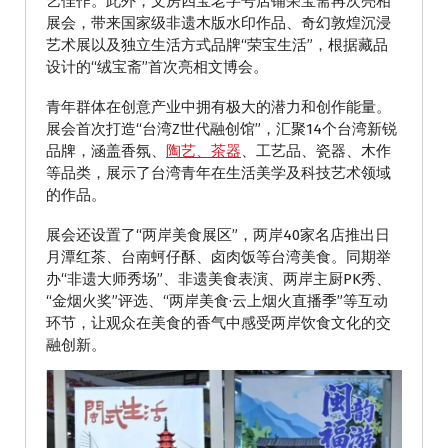
艺佳作。此外，文房四宝老字号店铺荣宝斋再次亮相
展会，带来国家级非遗木版水印作品、奇幻敦煌沉浸
艺术展以及独立生活方式品牌“荣宝生活”，根据藏品
设计的“绒宝斋”首次亮相文博会。
青年群体在创意产业中拥有极大的潜力和创作能量。
展会首次打造“台湾Z世代融创馆”，汇聚14个台湾新锐
品牌，涵盖香氛、
陶艺、茶器
、工艺品、瓷器、木作
等品类，展示了台湾青年在生活美学及科技艺术领域
的作品。
展会还设置了“两岸美食展区”，两岸40家名店推出日
月潭红茶、台南蚵仔酥、卤肉饭等台湾美食。同期举
办“非遗大师秀场”、非遗美食表演、两岸主厨PK秀、
“金烟火奖”评选、“两岸美食·云上烟火直播季”等互动
环节，让观众在美食的香气中感受两岸饮食文化的交
融创新。