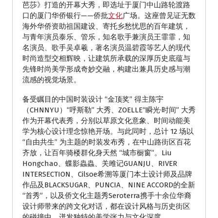
芭莎》打造的开幕大秀，即选址于厦门中山路轮渡路
口的厦门华侨银行——侨批
文化
广场。这座曾见证无数
海外华侨资助祖国建设、寄托乡愁忧思的百年建筑，
与青年演员泰乐、管乐，知名歌手兼演员王霏霏，知
名演员、歌手吴卓羲，著名演员温碧霞等艺人的现代
时尚造型交相辉映，让建筑所承载的深厚历史底蕴与
先锋时尚美学形成奇妙交融，构建出兼具历史感与潮
流感的视觉场景。
备受瞩目的中国时装设计 “金顶奖” 得主陈宇
（CHNNYU）“呼斯勒” 大秀、ZOELLE“瞬光·时间” 大秀
作为开幕代表秀，分别以草原文化意象、时间动能美
学为核心设计理念惊艳开场。与此同时，总计 12 场以
“自由共生” 为主题的时装发布秀，在中山路街区百花
齐放，让百年骑楼群化身天然 “城市橱窗”。Liu
Hongchao、蝶影蟲蟲、关雎记GUANJU、RIVER
INTERSECTION、Cilsoe希溯等厦门本土设计师及品牌
作品及BLACKSUGAR、PUNCIA、NINE ACCORD的全新
“首秀”，以及侨文化主题秀Seroterra携手十余位华裔
设计师带来的跨文化对话，都在设计风格与历史街区
的碰撞中，迸发独特的美学张力与文化深度。