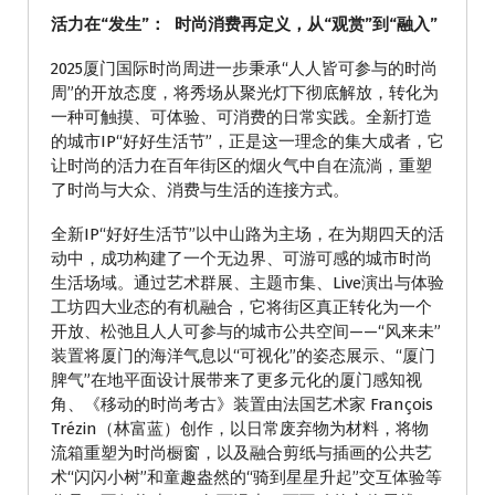
活力在“发生”：
时尚消费再定义，从“观赏”到“融入”
2025厦门国际时尚周进一步秉承“人人皆可参与的时尚
周”的开放态度，将秀场从聚光灯下彻底解放，转化为
一种可触摸、可体验、可消费的日常实践。全新打造
的城市IP“好好生活节”，正是这一理念的集大成者，它
让时尚的活力在百年街区的烟火气中自在流淌，重塑
了时尚与大众、消费与生活的连接方式。
全新IP“好好生活节”以中山路为主场，在为期四天的活
动中，成功构建了一个无边界、可游可感的城市时尚
生活场域。通过艺术群展、主题市集、Live演出与体验
工坊四大业态的有机融合，它将街区真正转化为一个
开放、松弛且人人可参与的城市公共空间——“风来未”
装置将厦门的海洋气息以“可视化”的姿态展示、“厦门
脾气”在地平面设计展带来了更多元化的厦门感知视
角、《移动的时尚考古》装置由法国艺术家 François
Trézin（林富蓝）创作，以日常废弃物为材料，将物
流箱重塑为时尚橱窗，以及融合剪纸与插画的公共艺
术“闪闪小树”和童趣盎然的“骑到星星升起”交互体验等