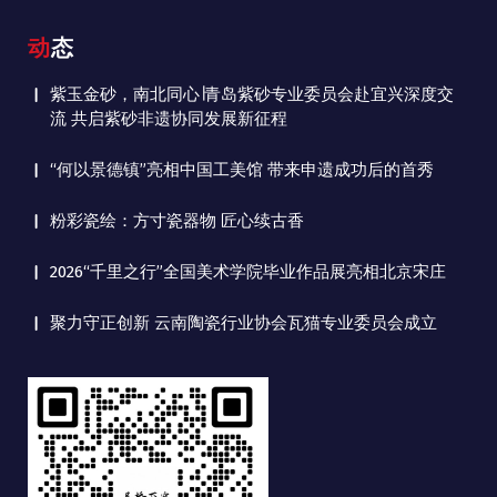
动态
紫玉金砂，南北同心∣青岛紫砂专业委员会赴宜兴深度交
流 共启紫砂非遗协同发展新征程
“何以景德镇”亮相中国工美馆 带来申遗成功后的首秀
粉彩瓷绘：方寸瓷器物 匠心续古香
2026“千里之行”全国美术学院毕业作品展亮相北京宋庄
聚力守正创新 云南陶瓷行业协会瓦猫专业委员会成立