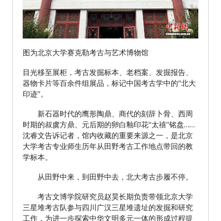
图为北京大学赛克勒考古与艺术博物馆
目光移至展柜，考古发掘标本、老档案、发掘报告、
器物卡片等百余件组展品，标记中国考古学中的“北大
印迹”。
新石器时代的鹰形陶鼎、商代的刻辞卜骨、西周
时期的叔虞方鼎、元后期的卵白釉印花“太禧”铭盘……
沈睿文告诉记者，馆内收藏的重要来源之一，是北京
大学考古专业师生历年从田野考古工作地点带回的教
学标本。
从田野中来，到田野中去，北大考古步履不停。
考古文博学院研究员赵昊长期负责带领北京大学
三星堆考古队参与四川广汉三星堆遗址的发掘和研究
工作，为进一步探索中华文明多元一体的形成过程提