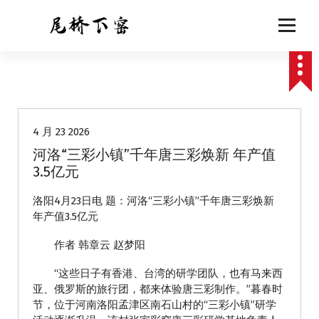
跳
至
正
文
动态
4 月 23 2026
河洛“三彩小镇”千年唐三彩焕新 年产值
3.5亿元
洛阳4月23日电 题：河洛“三彩小镇”千年唐三彩焕新
年产值3.5亿元
作者 韩章云 赵梦阳
“这些日子有香港、台湾的研学团队，也有马来西
亚、俄罗斯的旅行团，都来体验唐三彩制作。”暮春时
节，位于河南洛阳孟津区南石山村的“三彩小镇”研学