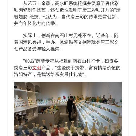
从艺五十余载，高水旺系统挖掘并复原了唐代彩
釉陶瓷制作技艺，还创造性发明了唐三彩釉开片的“蜻
蜓翅膀”绝技。他认为，当代唐三彩的传承更需创新，
并向年轻化方向传播。
实际上，创新在南石山村无处不在。近些年，随
着国潮风兴起，手办、冰箱贴等文创潮玩类唐三彩文
创产品备受年轻人推崇。
“00后”薛菲专程从福建到南石山村打卡，扫货各
类唐三彩
文创
产品，“这些便于携带、富有情绪价值的
洛阳特产，是我送给亲友最佳礼物”。