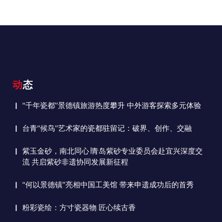
动态
“千年瓷都”景德镇旅游热度攀升 中外游客探索多元体验
台青“候鸟”艺术家的瓷都驻留记：破界、创作、交融
紫玉金砂，南北同心∣青岛紫砂专业委员会赴宜兴深度交
流 共启紫砂非遗协同发展新征程
“何以景德镇”亮相中国工美馆 带来申遗成功后的首秀
粉彩瓷绘：方寸瓷器物 匠心续古香