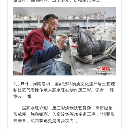
量变小、釉色绚丽、造型多元、价格亲民转变。
4月15日，河南洛阳，国家级非物质文化遗产唐三彩烧
制技艺代表性传承人高水旺在制作唐三彩。记者 韩
章云 摄
据高水旺介绍，唐三彩烧制技艺复杂，需历经塑
形成坯、施釉赋彩、入窑淬炼等70多道工序，“想要形
神兼备、流釉飘逸更是考验功力”。