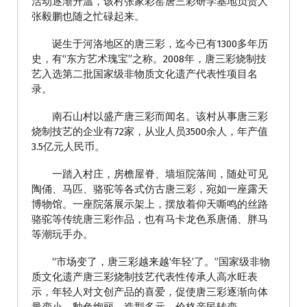
活动逐渐升温，该村张家彩窑唐三彩研学基地负责人
张毅鹏也随之忙碌起来。
诞生于河洛地区的唐三彩，迄今已有1300多年历
史，有“东方艺术瑰宝”之称。2008年，唐三彩烧制技
艺入选第二批国家级非物质文化遗产代表性项目名
录。
南石山村以盛产唐三彩而闻名。该村从事唐三彩
烧制技艺的企业有72家，从业人员3500余人，年产值
3.5亿元人民币。
一踏入村庄，房檐屋脊、墙垣院落间，随处可见
陶俑、马匹、骆驼等各式仿古唐三彩，宛如一座露天
博物馆。一座院落展示架上，摆放着仰天嘶鸣的丝路
骆驼等传统唐三彩作品，也有马卡龙色系唐俑、胖马
等潮玩手办。
“市场变了，唐三彩越来越‘年轻’了。”国家级非物
质文化遗产唐三彩烧制技艺代表性传承人高水旺表
示，年轻人对文创产品的喜爱，促使唐三彩逐渐向体