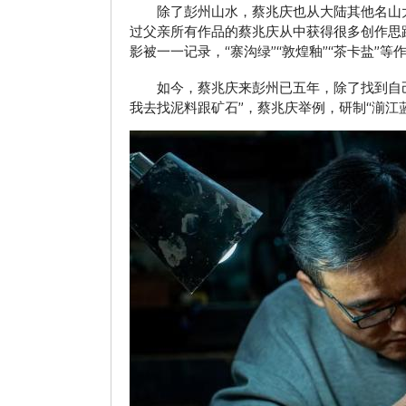
除了彭州山水，蔡兆庆也从大陆其他名山大川
过父亲所有作品的蔡兆庆从中获得很多创作思
影被一一记录，“寨沟绿”“敦煌釉”“茶卡盐”等
如今，蔡兆庆来彭州已五年，除了找到自己的
我去找泥料跟矿石”，蔡兆庆举例，研制“湔江