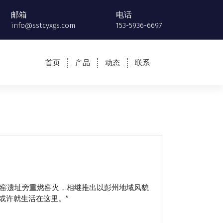
邮箱
电话
info@sstcyxgs.com
153-5936-6697
首页
产品
动态
联系
古窑遗址旁重燃窑火，相继推出以彭州地域风貌
或许就生活在这里。”