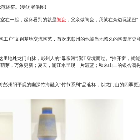
示范烧窑。(受访者供图)
室在一起，起床看到的就是
陶瓷
，父亲做陶瓷，我就在旁边玩泥巴”
·陶工户”文创基地交流陶艺，首次来彭州的他被当地悠久的陶瓷历史
地处龙门山脉，彭州人的“母亲河”湔江穿境而过。“推开窗，就能
物萌芽，万象更新；夏天，湔江水呈现一片湛蓝；秋来山上的银杏满
州阳平观的幽深竹海融入“竹节系列”品茗杯，以龙门山的四季更迭为