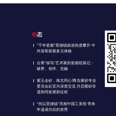
动态
“千年瓷都”景德镇旅游热度攀升 中
外游客探索多元体验
台青“候鸟”艺术家的瓷都驻留记：
破界、创作、交融
紫玉金砂，南北同心∣青岛紫砂专业
委员会赴宜兴深度交流 共启紫砂非
遗协同发展新征程
“何以景德镇”亮相中国工美馆 带来
申遗成功后的首秀