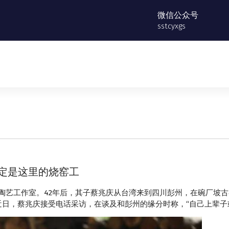
微信公众号
sstcyxgs
定是这里的烧窑工
立陶艺工作室。42年后，其子蔡兆庆从台湾来到四川彭州，在碗厂坡
。近日，蔡兆庆接受电话采访，在谈及和彭州的缘分时称，“自己上辈子