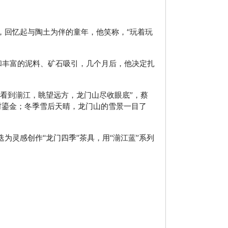
，回忆起与陶土为伴的童年，他笑称，“玩着玩
和丰富的泥料、矿石吸引，几个月后，他决定扎
看到湔江，眺望远方，龙门山尽收眼底”，蔡
树鎏金；冬季雪后天晴，龙门山的雪景一目了
灵感创作“龙门四季”茶具，用“湔江蓝”系列