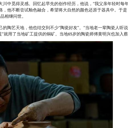
中觅得灵感。回忆起早先的创作经历，他说，“我父亲年轻时每年
路，他不断尝试釉色融合，希望将大自然的颜色还原于器具中。于是
作品相继问世。
陶艺天地，他也结交到不少“陶瓷好友”。“当地老一辈陶瓷人听说
蓝”就用了当地矿工提供的铜矿。当地65岁的陶瓷师傅黄明兴也加入