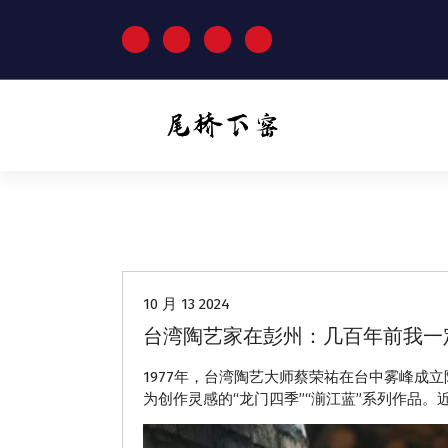
跳
至
正
文
动态
10 月 13 2024
台湾陶艺家在彭州：几百年前我一
1977年，台湾陶艺大师蔡荣祐在台中雾峰成
为创作灵感的“龙门四季”“湔江蓝”系列作品