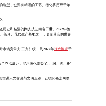
的造型，也要有精湛的工艺。德化将历经千年
说。
历史和精湛的陶瓷技艺闻名于世。2022年德
艺品、茶具、花盆生产基地之一，名副其实的世界
场竞争力‘三力引领’，到2027年
打造陶瓷
千
法兰克福举办，展示德化陶瓷“白、润、透、雅”
为媒增进人文交流与文明互鉴，让德化瓷走向更