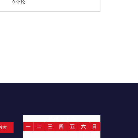
0 评论
2026 年 8 月
一
二
三
四
五
六
日
搜索
1
2