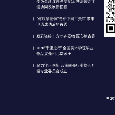
委员会赴宜兴深度交流 共启紫砂非
遗协同发展新征程
“何以景德镇”亮相中国工美馆 带来
申遗成功后的首秀
粉彩瓷绘：方寸瓷器物 匠心续古香
2026“千里之行”全国美术学院毕业
作品展亮相北京宋庄
聚力守正创新 云南陶瓷行业协会瓦
猫专业委员会成立
© 