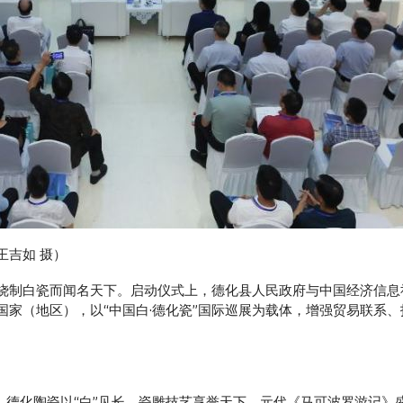
王吉如 摄）
烧制白瓷而闻名天下。启动仪式上，德化县人民政府与中国经济信息
国家（地区），以“中国白·德化瓷”国际巡展为载体，增强贸易联系
。德化陶瓷以“白”见长，瓷雕技艺享誉天下。元代《马可波罗游记》