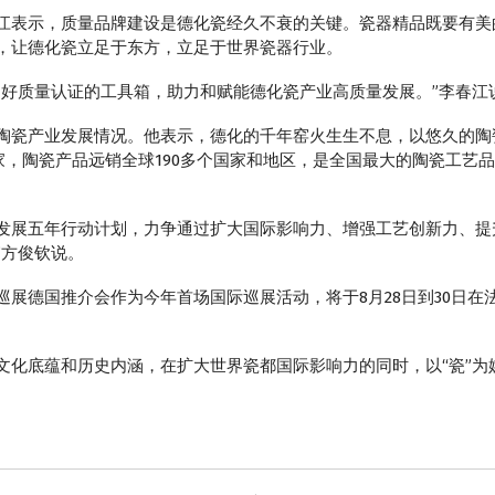
江表示，质量品牌建设是德化瓷经久不衰的关键。瓷器精品既要有美
，让德化瓷立足于东方，立足于世界瓷器行业。
用好质量认证的工具箱，助力和赋能德化瓷产业高质量发展。”李春江
陶瓷产业发展情况。他表示，德化的千年窑火生生不息，以悠久的陶瓷
0多家，陶瓷产品远销全球190多个国家和地区，是全国最大的陶瓷工
量发展五年行动计划，力争通过扩大国际影响力、增强工艺创新力、提升市
”方俊钦说。
际巡展德国推介会作为今年首场国际巡展活动，将于8月28日到30日在
路文化底蕴和历史内涵，在扩大世界瓷都国际影响力的同时，以“瓷”