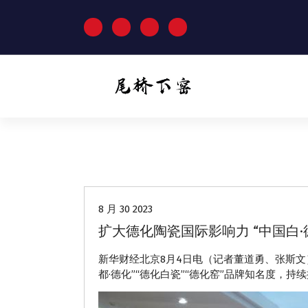
跳
至
正
文
动态
8 月 30 2023
扩大德化陶瓷国际影响力 “中国白
新华财经北京8月4日电（记者董道勇、张斯文
都·德化”“德化白瓷”“德化窑”品牌知名度，