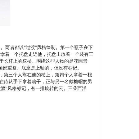
两者都以“过渡”风格绘制。第一个瓶子在下
人拿着一个托盘走近他，托盘上放着一个装有三
于长杆上的权杖。围绕这些人物的是花园景
顶部重复。底座是上釉的，但没有标记。
，第三个人靠在他的杖上，第四个人拿着一根
在侍从手下拿着扇子，正与另一名戴檐帽的男
过渡”风格标记，有一排旋转的云。三朵西洋