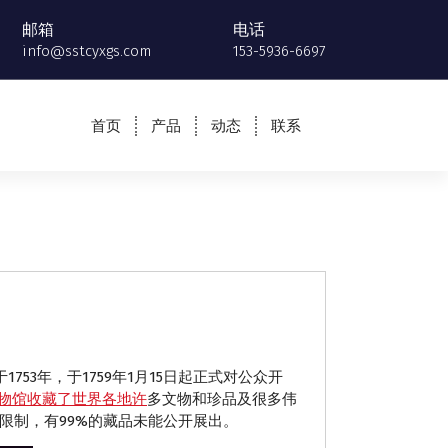
邮箱
电话
info@sstcyxgs.com
153-5936-6697
首页
产品
动态
联系
753年，于1759年1月15日起正式对公众开
物馆收藏了世界各地许
多文物和珍品及很多伟
限制，有99%的藏品未能公开展出。