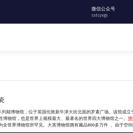
微信公众号
sstcyxgs
瓷
），又名不列颠博物馆，位于英国伦敦新牛津大街北面的罗素广场。该馆成立于1
性博物馆，也是世界上规模最大、最著名的世界四大博物馆之一。
博
全世界博物馆所罕见。大英博物馆拥有藏品800多万件 。由于空间