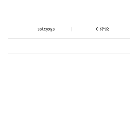
sstcyxgs
0 评论