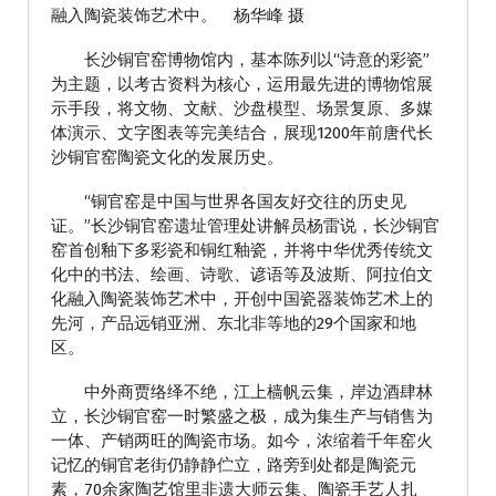
融入陶瓷装饰艺术中。 杨华峰 摄
长沙铜官窑博物馆内，基本陈列以“诗意的彩瓷”
为主题，以考古资料为核心，运用最先进的博物馆展
示手段，将文物、文献、沙盘模型、场景复原、多媒
体演示、文字图表等完美结合，展现1200年前唐代长
沙铜官窑陶瓷文化的发展历史。
“铜官窑是中国与世界各国友好交往的历史见
证。”长沙铜官窑遗址管理处讲解员杨雷说，长沙铜官
窑首创釉下多彩瓷和铜红釉瓷，并将中华优秀传统文
化中的书法、绘画、诗歌、谚语等及波斯、阿拉伯文
化融入陶瓷装饰艺术中，开创中国瓷器装饰艺术上的
先河，产品远销亚洲、东北非等地的29个国家和地
区。
中外商贾络绎不绝，江上樯帆云集，岸边酒肆林
立，长沙铜官窑一时繁盛之极，成为集生产与销售为
一体、产销两旺的陶瓷市场。如今，浓缩着千年窑火
记忆的铜官老街仍静静伫立，路旁到处都是陶瓷元
素，70余家陶艺馆里非遗大师云集、陶瓷手艺人扎