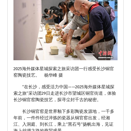
2025海外媒体星城探索之旅采访团一行感受长沙铜官
窑陶瓷技艺。 杨华峰 摄
“在长沙，感受活力中国——2025海外媒体星城探
索之旅”采访团29日走进长沙市望城区铜官街道，体验
长沙铜官窑陶瓷技艺，探寻尘封千古的秘密。
长沙铜官窑是世界釉下多彩陶瓷发源地，一千多
年前，一件件经过淬炼的瓷器从铜官窑出发，经湘
江、入洞庭、到长江，乘上“黑石号”扬帆出海，见证
海上丝绸之路的商贸盛景。