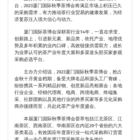
台，2023厦门国际秋季茶博会将满足市场上积压已久
的采购需求，有力推动茶行业贸易的健康发展，为经
济复苏注入强大信心与动力。
厦门国际茶博会深耕茶行业14年，一直在求变、
创新路上，引进新元素、新品类，依托产业、地理优
势及多年积累的业内口碑，高效链接供需双方，成长
为业界认可的茶产业年度大展和多渠道头部买家参观
采购必选平台。
主办方介绍说，2023厦门国际秋季茶博会，抢占
金秋十月黄金档期，备受大牌名品和源头工厂青睐，
纷纷携其一系列精品好物、创意新品亮相展会；各地
行业企业、经销代理商、电商、跨境电商、终端集
采、社群团购以及其他行业的跨界买家等多元化采购
商亦接踵而至，共赴此茶产业年度盛会。
本届厦门国际秋季茶博会荟萃包括江北茶区、江
南茶区、西南茶区、华南茶区在内近20个省份的六大
茶类茗品，有效因应年度茶行业一站式采购和订货需
求，进一步凸显年度订货采购平台龙头地位。