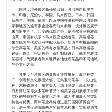
同时，境外展客商强势回归，吸引来自斯里兰
卡、印度、尼泊尔、泰国、马来西亚、日本、韩国、
新西兰、美国、德国，以及中国香港和中国台湾等国
家和地区的逾百家企业客商前来参展，境外展区展示
来自斯里兰卡、印度的优质红茶；尼泊尔喜马拉雅高
山茶、泰国有机茶；马来西亚仓储老茶、高端锡器；
来自德国的优质欧洲拼配花草茶、新西兰有机茶园的
珍贵高端茶；美国的稀有收藏茶品；日本高档铜器、
银壶、铁壶、宇治抹茶，茶叶制罐设计；韩国的雅致
茶器等，为观展者带来世界各地优质茶品和不同地域
的茶文化之美。
其中，台湾展区的参展企业数量多、展品种类
广、创意和文化氛围浓郁，汇集宝岛茶界——文山包
种、木栅铁观音、东方美人、冻顶乌龙、高山乌龙、
日月潭红茶等众多茶叶茗品；精美茶器则展示了台湾
展区的独特魅力和茶文化之美，成为本届展会的突出
特色与优势。两岸茶业界将通过厦门国际茶博会平
台，进一步促进海峡两岸的茶贸易往来，实现资源共