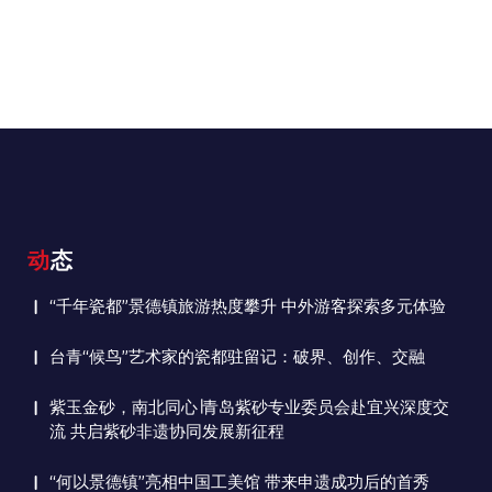
动态
“千年瓷都”景德镇旅游热度攀升 中外游客探索多元体验
台青“候鸟”艺术家的瓷都驻留记：破界、创作、交融
紫玉金砂，南北同心∣青岛紫砂专业委员会赴宜兴深度交
流 共启紫砂非遗协同发展新征程
“何以景德镇”亮相中国工美馆 带来申遗成功后的首秀