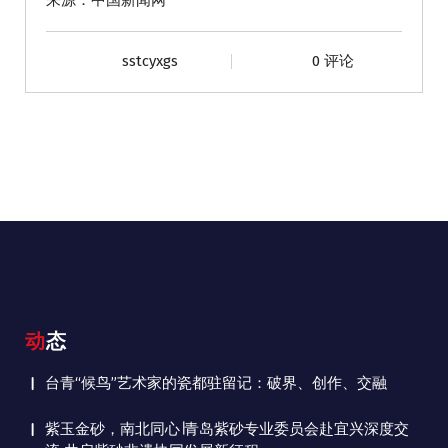
sstcyxgs
0 评论
动态
台青“候鸟”艺术家的瓷都驻留记：破界、创作、交融
紫玉金砂，南北同心∣青岛紫砂专业委员会赴宜兴深度交