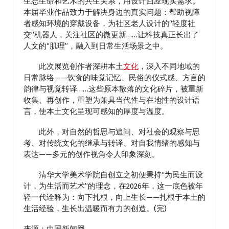
生态生命和艺术的共生关系，用设计回应现实需求。
本届毕业作品致力于解决身边的真实问题：帮助视障
者感知环境的穿戴设备，为社区老人设计的“轻度社
交”机器人，关注社区的微更新……让科技真正长出了
人文的“肌理”，融入到日常生活场景之中。
此次展览创作者深耕本土
文化
，深入不同地域的
日常脉络——饮食的味觉记忆、民俗的仪式感、方言的
韵律与视觉转译……这些原本散落的文化碎片，被重新
收集、再创作，重塑为兼具当代性与在地性的设计语
言，使本土文化呈现可感知的厚度与温度。
此外，对自然的哲思与追问、对社会的观察与思
考、对传统文化的继承与转译、对自我情绪的感知与
表达——多元的创作视角令人印象深刻。
清华大学美术学院自创立之初便秉持“为民生而设
计，为生活而艺术”的理念，在2026年，这一底色被年
轻一代诠释为：向下扎根，向上生长——扎根于本土的
生活经验，生长出温暖而有力的创造。(完)
来源：中国新闻网