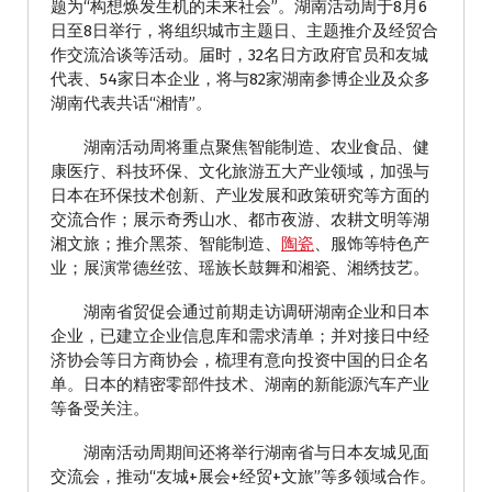
题为“构想焕发生机的未来社会”。湖南活动周于8月6
日至8日举行，将组织城市主题日、主题推介及经贸合
作交流洽谈等活动。届时，32名日方政府官员和友城
代表、54家日本企业，将与82家湖南参博企业及众多
湖南代表共话“湘情”。
湖南活动周将重点聚焦智能制造、农业食品、健
康医疗、科技环保、文化旅游五大产业领域，加强与
日本在环保技术创新、产业发展和政策研究等方面的
交流合作；展示奇秀山水、都市夜游、农耕文明等湖
湘文旅；推介黑茶、智能制造、
陶瓷
、服饰等特色产
业；展演常德丝弦、瑶族长鼓舞和湘瓷、湘绣技艺。
湖南省贸促会通过前期走访调研湖南企业和日本
企业，已建立企业信息库和需求清单；并对接日中经
济协会等日方商协会，梳理有意向投资中国的日企名
单。日本的精密零部件技术、湖南的新能源汽车产业
等备受关注。
湖南活动周期间还将举行湖南省与日本友城见面
交流会，推动“友城+展会+经贸+文旅”等多领域合作。