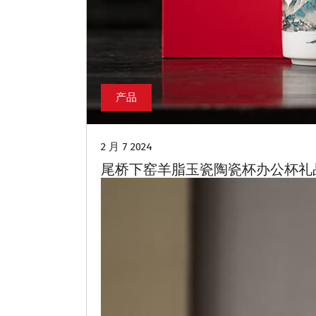
产品
2 月 7 2024
尾桥下窑羊脂玉瓷陶瓷杯办公杯礼