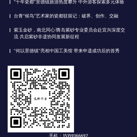
“千年瓷都”景德镇旅游热度攀升 中外游客探索多元体验
台青“候鸟”艺术家的瓷都驻留记：破界、创作、交融
紫玉金砂，南北同心∣青岛紫砂专业委员会赴宜兴深度交
流 共启紫砂非遗协同发展新征程
“何以景德镇”亮相中国工美馆 带来申遗成功后的首秀
手机：15359366697