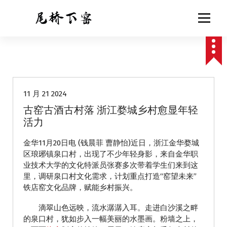
跳
至
正
文
动态
11 月 21 2024
古窑古酒古村落 浙江婺城乡村愈显年轻
活力
金华11月20日电 (钱晨菲 曹静怡)近日，浙江金华婺城
区琅琊镇泉口村，出现了不少年轻身影，来自金华职
业技术大学的文化特派员张赛多次带着学生们来到这
里，调研泉口村文化需求，计划重点打造“窑望未来”
铁店窑文化品牌，赋能乡村振兴。
滴翠山色远映，流水潺潺入耳。走进白沙溪之畔
的泉口村，犹如步入一幅美丽的水墨画。粉墙之上，