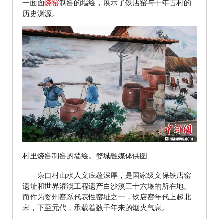
一面面
烧窑
制窑的墙绘，展示了铁店窑与千年古村的
历史渊源。
村里烧窑制窑的墙绘。婺城融媒体供图
泉口村山水人文底蕴深厚，是国家级文保铁店窑
遗址和世界灌溉工程遗产白沙溪三十六堰的所在地。
而作为婺州窑系代表性窑址之一，铁店窑年代上起北
宋，下至元代，承载着数千年来的烟火气息。