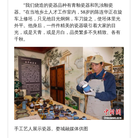
“我们烧造的瓷器品种有青釉瓷器和乳浊釉瓷
器。”在当地乡土人才工作室内，58岁的陈连华正在旋
车上修坯，只见他目光炯炯，车刀旋之，使坯体里光
外平。他身后，一件件精美的瓷器吸引着大家的目
光，或是天青，或是月白，品类繁多不失精致、各有
千秋。
手工艺人展示瓷器。婺城融媒体供图