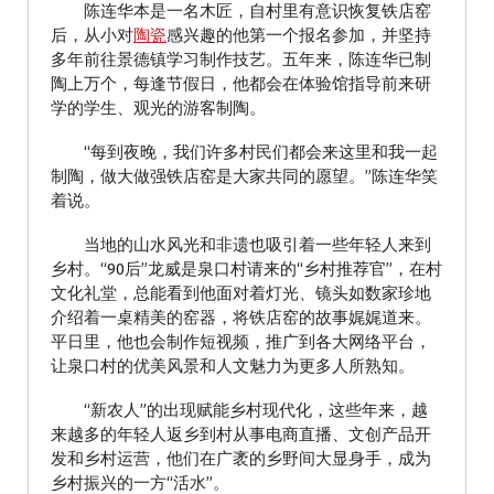
陈连华本是一名木匠，自村里有意识恢复铁店窑
后，从小对
陶瓷
感兴趣的他第一个报名参加，并坚持
多年前往景德镇学习制作技艺。五年来，陈连华已制
陶上万个，每逢节假日，他都会在体验馆指导前来研
学的学生、观光的游客制陶。
“每到夜晚，我们许多村民们都会来这里和我一起
制陶，做大做强铁店窑是大家共同的愿望。”陈连华笑
着说。
当地的山水风光和非遗也吸引着一些年轻人来到
乡村。“90后”龙威是泉口村请来的“乡村推荐官”，在村
文化礼堂，总能看到他面对着灯光、镜头如数家珍地
介绍着一桌精美的窑器，将铁店窑的故事娓娓道来。
平日里，他也会制作短视频，推广到各大网络平台，
让泉口村的优美风景和人文魅力为更多人所熟知。
“新农人”的出现赋能乡村现代化，这些年来，越
来越多的年轻人返乡到村从事电商直播、文创产品开
发和乡村运营，他们在广袤的乡野间大显身手，成为
乡村振兴的一方“活水”。