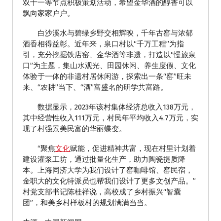
双十一等节点积极策划活动，希望金华酒的醇香可以
飘向家家户户。
白沙溪水与碧绿乡野交相辉映，千年古窑与浓郁
酒香相得益彰。近年来，泉口村以“千万工程”为指
引，充分挖掘铁店窑、金华酒等非遗，打造以“慢旅泉
口”为主题，集山水观光、田园休闲、养生度假、文化
体验于一体的非遗村居休闲游，探索出一条“窑”旺未
来、“农耕”当下、“酒”富盛名的研学共富路。
数据显示，2023年该村集体经济总收入138万元，
其中经营性收入111万元，村民年平均收入4.7万元，实
现了村强景美民富的华丽蝶变。
“聚焦
文化
赋能，促进精神共富，现在村里计划着
建设灌浆工坊，通过批量化生产，助力陶瓷提质降
本。上海同济大学为我们设计了窑咖啡馆、窑民宿，
金职大的文化特派员也帮我们设计了更多文创产品。”
村党支部书记陈桂祥说，高校成了乡村振兴“智囊
团”，和美乡村样板村的规划满满当当。