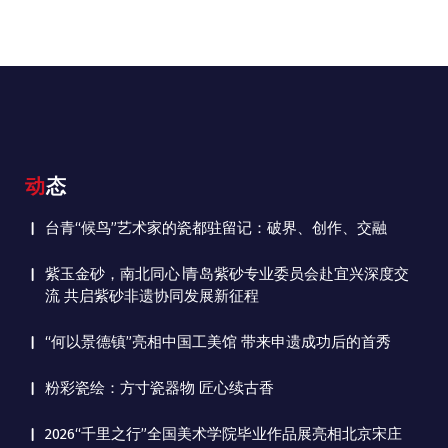
动态
台青“候鸟”艺术家的瓷都驻留记：破界、创作、交融
紫玉金砂，南北同心∣青岛紫砂专业委员会赴宜兴深度交
流 共启紫砂非遗协同发展新征程
“何以景德镇”亮相中国工美馆 带来申遗成功后的首秀
粉彩瓷绘：方寸瓷器物 匠心续古香
2026“千里之行”全国美术学院毕业作品展亮相北京宋庄