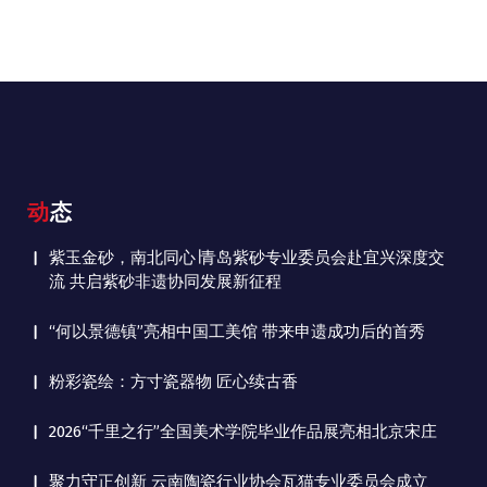
动态
紫玉金砂，南北同心∣青岛紫砂专业委员会赴宜兴深度交
流 共启紫砂非遗协同发展新征程
“何以景德镇”亮相中国工美馆 带来申遗成功后的首秀
粉彩瓷绘：方寸瓷器物 匠心续古香
2026“千里之行”全国美术学院毕业作品展亮相北京宋庄
聚力守正创新 云南陶瓷行业协会瓦猫专业委员会成立