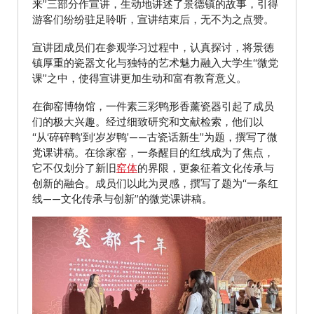
来”三部分作宣讲，生动地讲述了景德镇的故事，引得
游客们纷纷驻足聆听，宣讲结束后，无不为之点赞。
宣讲团成员们在参观学习过程中，认真探讨，将景德
镇厚重的瓷器文化与独特的艺术魅力融入大学生“微党
课”之中，使得宣讲更加生动和富有教育意义。
在御窑博物馆，一件素三彩鸭形香薰瓷器引起了成员
们的极大兴趣。经过细致研究和文献检索，他们以
“从‘碎碎鸭’到‘岁岁鸭’——古瓷话新生”为题，撰写了微
党课讲稿。在徐家窑，一条醒目的红线成为了焦点，
它不仅划分了新旧
窑体
的界限，更象征着文化传承与
创新的融合。成员们以此为灵感，撰写了题为“一条红
线——文化传承与创新”的微党课讲稿。