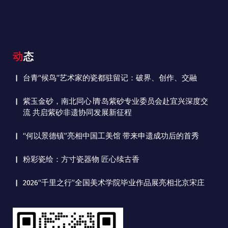
动态
台青“候鸟”艺术家的瓷都驻留记：破界、创作、交融
紫玉金砂，南北同心∣青岛紫砂专业委员会赴宜兴深度交
流 共启紫砂非遗协同发展新征程
“何以景德镇”亮相中国工美馆 带来申遗成功后的首秀
粉彩瓷绘：方寸瓷器物 匠心续古香
2026“千里之行”全国美术学院毕业作品展亮相北京宋庄