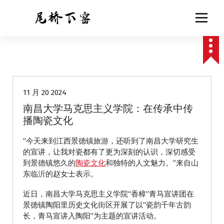
跳
至
正
文
动态
11 月 20 2024
南昌大学马克思主义学院：在传承中传
播陶瓷文化
“今天来到江西景德镇旅游，还听到了南昌大学研究生
的宣讲，让我对瓷都有了更为深刻的认识，深切感受
到景德镇悠久的
陶瓷文化
和独特的人文魅力。”来自山
东临沂的赵女士表示。
近日，南昌大学马克思主义学院“香樟”青马宣讲团在
景德镇陶阳里历史文化街区开展了以“瓷韵千年古韵
长，青马宣讲入陶阳”为主题的宣讲活动。