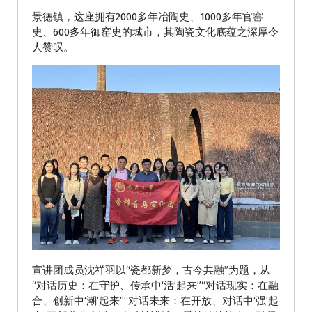
景德镇，这座拥有2000多年冶陶史、1000多年官窑
史、600多年御窑史的城市，其陶瓷文化底蕴之深厚令
人赞叹。
宣讲团成员沈祥羽以“瓷都新梦，古今共融”为题，从
“对话历史：在守护、传承中‘活’起来”“对话现实：在融
合、创新中‘潮’起来”“对话未来：在开放、对话中‘强’起