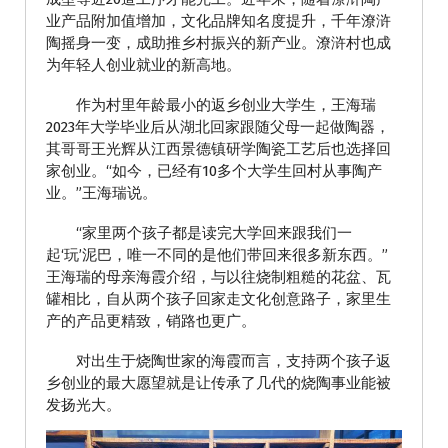
业产品附加值增加，文化品牌知名度提升，千年潦浒
陶摇身一变，成助推乡村振兴的新产业。潦浒村也成
为年轻人创业就业的新高地。
作为村里年龄最小的返乡创业大学生，王海瑞
2023年大学毕业后从湖北回家跟随父母一起做陶器，
其哥哥王光辉从江西景德镇研学陶瓷工艺后也选择回
家创业。“如今，已经有10多个大学生回村从事陶产
业。”王海瑞说。
“家里两个孩子都是读完大学回来跟我们一
起‘玩’泥巴，唯一不同的是他们带回来很多新东西。”
王海瑞的母亲海霞介绍，与以往烧制粗糙的花盆、瓦
罐相比，自从两个孩子回家走文化创意路子，家里生
产的产品更精致，销路也更广。
对出生于烧陶世家的海霞而言，支持两个孩子返
乡创业的最大愿望就是让传承了几代的烧陶事业能被
发扬光大。