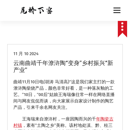
跳
至
正
文
动态
11 月 10 2024
云南曲靖千年潦浒陶“变身”乡村振兴“新
产业”
曲靖11月10日电(胡涛 马清高)“这是我们家主打的一款
潦浒陶柴烧产品，颜色非常好看，是一种落灰釉的工
艺。”10日，“00后”姑娘王海瑞像往常一样在网络直播
间与网友侃侃而谈，向大家展示自家设计制作的陶艺
产品，引来千余名网友关注。
王海瑞来自潦浒村，一座因陶而兴的千
年陶瓷古
村镇
，素有“土陶之乡”美称。该村地处滇、黔、桂三