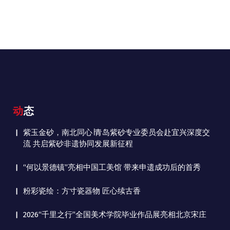
动态
紫玉金砂，南北同心∣青岛紫砂专业委员会赴宜兴深度交
流 共启紫砂非遗协同发展新征程
“何以景德镇”亮相中国工美馆 带来申遗成功后的首秀
粉彩瓷绘：方寸瓷器物 匠心续古香
2026“千里之行”全国美术学院毕业作品展亮相北京宋庄