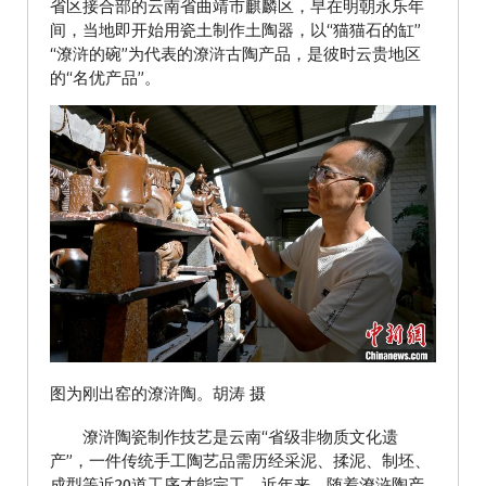
省区接合部的云南省曲靖市麒麟区，早在明朝永乐年
间，当地即开始用瓷土制作土陶器，以“猫猫石的缸”
“潦浒的碗”为代表的潦浒古陶产品，是彼时云贵地区
的“名优产品”。
图为刚出窑的潦浒陶。胡涛 摄
潦浒陶瓷制作技艺是云南“省级非物质文化遗
产”，一件传统手工陶艺品需历经采泥、揉泥、制坯、
成型等近20道工序才能完工。近年来，随着潦浒陶产