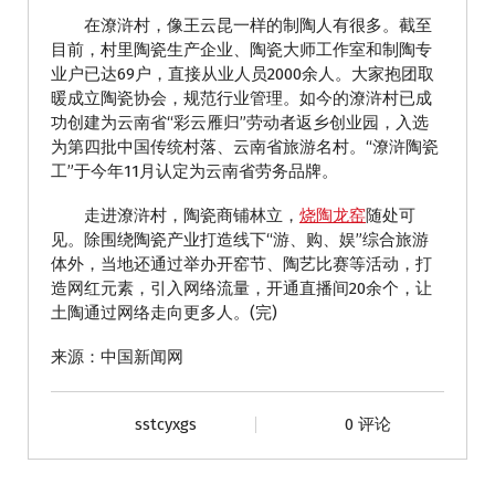
在潦浒村，像王云昆一样的制陶人有很多。截至
目前，村里陶瓷生产企业、陶瓷大师工作室和制陶专
业户已达69户，直接从业人员2000余人。大家抱团取
暖成立陶瓷协会，规范行业管理。如今的潦浒村已成
功创建为云南省“彩云雁归”劳动者返乡创业园，入选
为第四批中国传统村落、云南省旅游名村。“潦浒陶瓷
工”于今年11月认定为云南省劳务品牌。
走进潦浒村，陶瓷商铺林立，
烧陶龙窑
随处可
见。除围绕陶瓷产业打造线下“游、购、娱”综合旅游
体外，当地还通过举办开窑节、陶艺比赛等活动，打
造网红元素，引入网络流量，开通直播间20余个，让
土陶通过网络走向更多人。(完)
来源：中国新闻网
sstcyxgs
0 评论