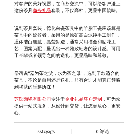
对客户的美好祝愿，在商务交流中，可以给客户送上
这份茶具
商务礼品
套装
，
不仅高档，更显中国韵味。
说到茶具套装，德化白瓷茶具中的羊脂玉瓷应该算是
茶具中的姣姣者，采用的是原矿高白泥纯手工制作，
通体洁白细腻，晶莹剔透，通常采用描金和贴花工
艺，图案为配，呈现出一种雅致轻奢的设计感。可用
于长辈或者领导之间的送礼，更显品味和尊敬。
俗话说“器为茶之父，水为茶之母”，选到了款适合的
茶具，不论是自用还是送礼，只有合适才能真正领略
到喝茶的乐趣所在！
苏氏陶瓷有限公司
专注于
企业礼品客户定制
，可为您
提供一站式服务，从设计到交货，让您更放心，更安
心。
sstcyxgs
0 评论