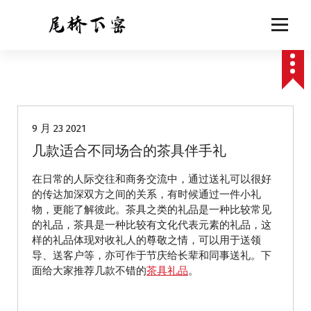
跳
至
正
文
动态
9 月 23 2021
几款适合不同场合的茶具伴手礼
在日常的人际交往和商务交流中，通过送礼可以很好
的传达加深双方之间的关系，有时候通过一件小礼
物，更能了解彼此。茶具之类的礼品是一种比较常见
的礼品，茶具是一种比较有文化代表元素的礼品，这
样的礼品体现对收礼人的尊敬之情，可以用于送领
导、送客户等，亦可作于节庆给长辈和同事送礼。下
面给大家推荐几款不错的
茶具礼品
。