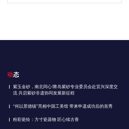
动态
紫玉金砂，南北同心∣青岛紫砂专业委员会赴宜兴深度交
流 共启紫砂非遗协同发展新征程
“何以景德镇”亮相中国工美馆 带来申遗成功后的首秀
粉彩瓷绘：方寸瓷器物 匠心续古香