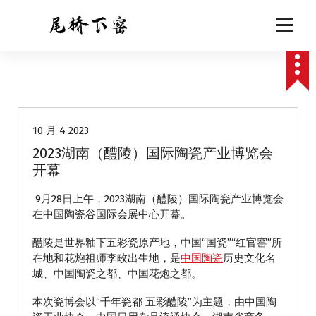
跳
至
正
文
动态
10 月 4 2023
2023湖南（醴陵）国际陶瓷产业博览会
开幕
9月28日上午，2023湖南（醴陵）国际陶瓷产业博览会
在中国陶瓷谷国际会展中心开幕。
醴陵是世界釉下五彩瓷原产地，中国“国瓷”“红官窑”所
在地和花炮祖师李畋出生地，是
中国陶瓷
历史文化名
城、中国陶瓷之都、中国花炮之都。
本次瓷博会以“千年瓷都 五彩醴陵”为主题，由中国陶