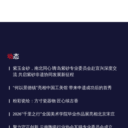
动态
紫玉金砂，南北同心∣青岛紫砂专业委员会赴宜兴深度交
流 共启紫砂非遗协同发展新征程
“何以景德镇”亮相中国工美馆 带来申遗成功后的首秀
粉彩瓷绘：方寸瓷器物 匠心续古香
2026“千里之行”全国美术学院毕业作品展亮相北京宋庄
聚力守正创新 云南陶瓷行业协会瓦猫专业委员会成立