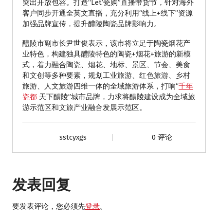
突出开放包容。打造“Let’瓷购”直播带货节，针对海外
客户同步开通全英文直播，充分利用“线上+线下”资源
加强品牌宣传，提升醴陵陶瓷品牌影响力。
醴陵市副市长尹世俊表示，该市将立足于陶瓷烟花产
业特色，构建独具醴陵特色的陶瓷+烟花+旅游的新模
式，着力融合陶瓷、烟花、地标、景区、节会、美食
和文创等多种要素，规划工业旅游、红色旅游、乡村
旅游、人文旅游四维一体的全域旅游体系，打响“
千年
瓷都
天下醴陵”城市品牌，力求将醴陵建设成为全域旅
游示范区和文旅产业融合发展示范区。
sstcyxgs
0 评论
发表回复
要发表评论，您必须先
登录
。