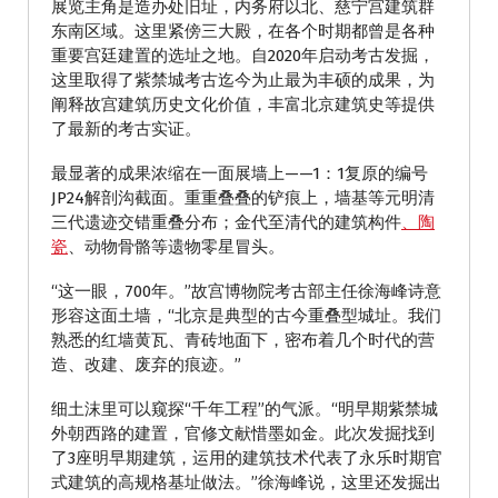
展览主角是造办处旧址，内务府以北、慈宁宫建筑群
东南区域。这里紧傍三大殿，在各个时期都曾是各种
重要宫廷建置的选址之地。自2020年启动考古发掘，
这里取得了紫禁城考古迄今为止最为丰硕的成果，为
阐释故宫建筑历史文化价值，丰富北京建筑史等提供
了最新的考古实证。
最显著的成果浓缩在一面展墙上——1：1复原的编号
JP24解剖沟截面。重重叠叠的铲痕上，墙基等元明清
三代遗迹交错重叠分布；金代至清代的建筑构件
、陶
瓷
、动物骨骼等遗物零星冒头。
“这一眼，700年。”故宫博物院考古部主任徐海峰诗意
形容这面土墙，“北京是典型的古今重叠型城址。我们
熟悉的红墙黄瓦、青砖地面下，密布着几个时代的营
造、改建、废弃的痕迹。”
细土沫里可以窥探“千年工程”的气派。“明早期紫禁城
外朝西路的建置，官修文献惜墨如金。此次发掘找到
了3座明早期建筑，运用的建筑技术代表了永乐时期官
式建筑的高规格基址做法。”徐海峰说，这里还发掘出