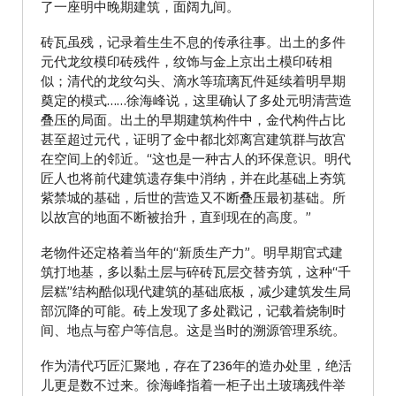
了一座明中晚期建筑，面阔九间。
砖瓦虽残，记录着生生不息的传承往事。出土的多件
元代龙纹模印砖残件，纹饰与金上京出土模印砖相
似；清代的龙纹勾头、滴水等琉璃瓦件延续着明早期
奠定的模式……徐海峰说，这里确认了多处元明清营造
叠压的局面。出土的早期建筑构件中，金代构件占比
甚至超过元代，证明了金中都北郊离宫建筑群与故宫
在空间上的邻近。“这也是一种古人的环保意识。明代
匠人也将前代建筑遗存集中消纳，并在此基础上夯筑
紫禁城的基础，后世的营造又不断叠压最初基础。所
以故宫的地面不断被抬升，直到现在的高度。”
老物件还定格着当年的“新质生产力”。明早期官式建
筑打地基，多以黏土层与碎砖瓦层交替夯筑，这种“千
层糕”结构酷似现代建筑的基础底板，减少建筑发生局
部沉降的可能。砖上发现了多处戳记，记载着烧制时
间、地点与窑户等信息。这是当时的溯源管理系统。
作为清代巧匠汇聚地，存在了236年的造办处里，绝活
儿更是数不过来。徐海峰指着一柜子出土玻璃残件举