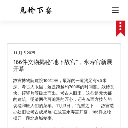
跳
至
正
文
动态
11 月 5 2025
166件文物揭秘“地下故宫”，永寿宫新展
开幕
故宫博物院建院100年来，最深的一道沟足有4.5米
深。考古人眼里，这是跨越约700年的时间窗。残砖瓦
块、碎瓷片等破土而出。考古人眼里，这些是元大都
的建筑、明清两代可追溯的匠心，还有东西方技艺的
切磋和匠人们的菜单。11月3日，“九重之下——故宫造
办处旧址考古成果展”在故宫永寿宫开幕，166件文物
揭开一段北京城秘事。