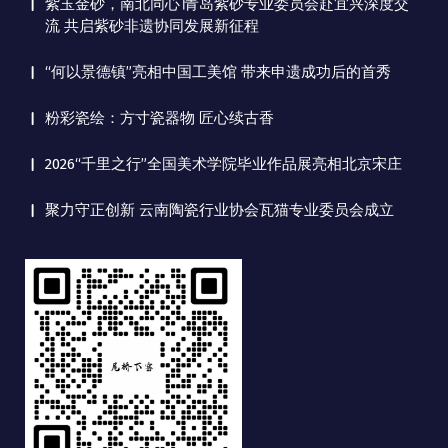
紫玉金砂，南北同心∣青岛紫砂专业委员会赴宜兴深度交
流 共启紫砂非遗协同发展新征程
“何以景德镇”亮相中国工美馆 带来申遗成功后的首秀
粉彩瓷绘：方寸瓷器物 匠心续古香
2026“千里之行”全国美术学院毕业作品展亮相北京宋庄
聚力守正创新 云南陶瓷行业协会瓦猫专业委员会成立