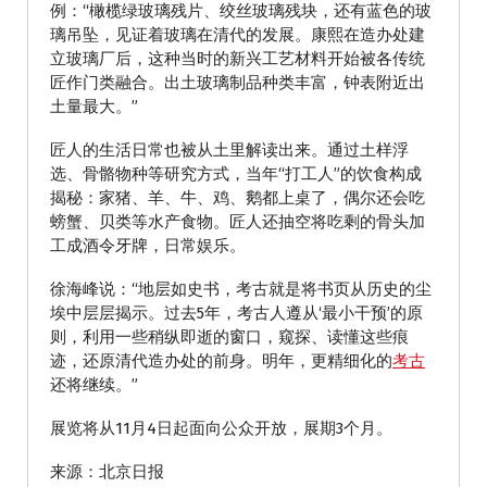
例：“橄榄绿玻璃残片、绞丝玻璃残块，还有蓝色的玻
璃吊坠，见证着玻璃在清代的发展。康熙在造办处建
立玻璃厂后，这种当时的新兴工艺材料开始被各传统
匠作门类融合。出土玻璃制品种类丰富，钟表附近出
土量最大。”
匠人的生活日常也被从土里解读出来。通过土样浮
选、骨骼物种等研究方式，当年“打工人”的饮食构成
揭秘：家猪、羊、牛、鸡、鹅都上桌了，偶尔还会吃
螃蟹、贝类等水产食物。匠人还抽空将吃剩的骨头加
工成酒令牙牌，日常娱乐。
徐海峰说：“地层如史书，考古就是将书页从历史的尘
埃中层层揭示。过去5年，考古人遵从‘最小干预’的原
则，利用一些稍纵即逝的窗口，窥探、读懂这些痕
迹，还原清代造办处的前身。明年，更精细化的
考古
还将继续。”
展览将从11月4日起面向公众开放，展期3个月。
来源：北京日报