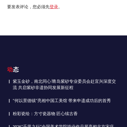
要发表评论，您必须先
登录
。
动态
紫玉金砂，南北同心∣青岛紫砂专业委员会赴宜兴深度交
流 共启紫砂非遗协同发展新征程
“何以景德镇”亮相中国工美馆 带来申遗成功后的首秀
粉彩瓷绘：方寸瓷器物 匠心续古香
2026“千里之行”全国美术学院毕业作品展亮相北京宋庄