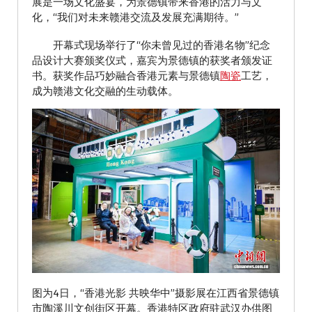
展是一场文化盛宴，为景德镇带来香港的活力与文
化，“我们对未来赣港交流及发展充满期待。”
开幕式现场举行了“你未曾见过的香港名物”纪念
品设计大赛颁奖仪式，嘉宾为景德镇的获奖者颁发证
书。获奖作品巧妙融合香港元素与景德镇
陶瓷
工艺，
成为赣港文化交融的生动载体。
图为4日，“香港光影 共映华中”摄影展在江西省景德镇
市陶溪川文创街区开幕。香港特区政府驻武汉办供图