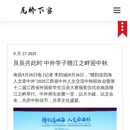
跳
至
正
文
动态
9 月 27 2025
良辰共此时 中外学子赣江之畔迎中秋
南昌9月26日电 (记者 李韵涵)9月26日，“赣韵连四海
人文牵中外”2025江西省中外人文交流中秋联欢会暨第
十二届江西省外国留学生汉语大赛颁奖仪式在南昌赣
江之畔举行。中外师生欢聚一堂，以月为媒、以文会
友，共庆中秋佳节，共享文化盛宴。