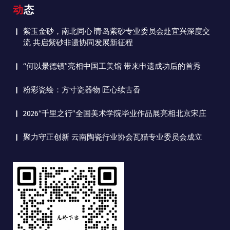
动态
紫玉金砂，南北同心∣青岛紫砂专业委员会赴宜兴深度交
流 共启紫砂非遗协同发展新征程
“何以景德镇”亮相中国工美馆 带来申遗成功后的首秀
粉彩瓷绘：方寸瓷器物 匠心续古香
2026“千里之行”全国美术学院毕业作品展亮相北京宋庄
聚力守正创新 云南陶瓷行业协会瓦猫专业委员会成立