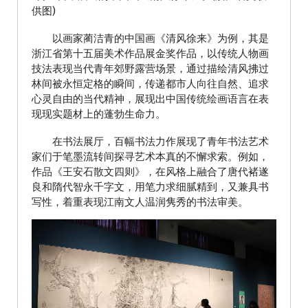
供图)
以画家蔺洁青的中国画《清风徐来》为例，其是
浙江省第十五届美术作品展金奖作品，以传统人物画
技法表现当代青年郊野露营场景，通过描绘清风拂过
林间被永恒定格的瞬间，传递都市人向往自然、追求
心灵自由的当代精神，展现出中国传统绘画语言在表
现现实题材上的蓬勃生命力。
在书法展厅，百幅书法力作展现了青年书法艺术
家们于笔墨流转间探寻艺术本真的不懈求索。例如，
作品《王安石散文四则》，在风格上融合了唐代褚遂
良和隋代智永千字文，用笔力求细腻精到，又兼具书
写性，着重表现江南文人温润隽秀的书法审美。