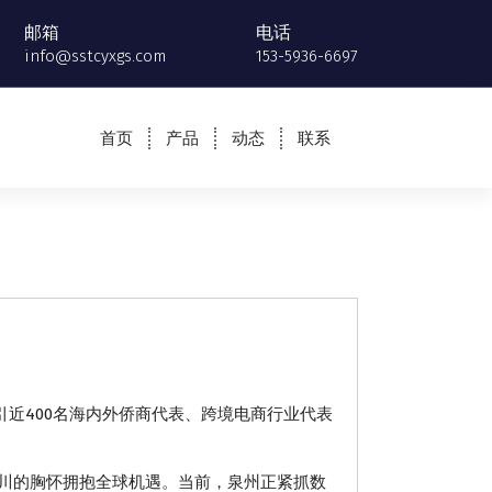
邮箱
电话
info@sstcyxgs.com
153-5936-6697
首页
产品
动态
联系
近400名海内外侨商代表、跨境电商行业代表
川的胸怀拥抱全球机遇。当前，泉州正紧抓数