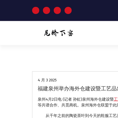
跳
至
正
文
动态
4 月 3 2025
福建泉州举办海外仓建设暨工艺品
泉州4月2日电 (记者 孙虹)泉州海外仓建设暨
工
等共谱合作、共觅商机。泉州海外仓联盟于此
从千年之前的陶瓷茶叶到今天的鞋服工艺品