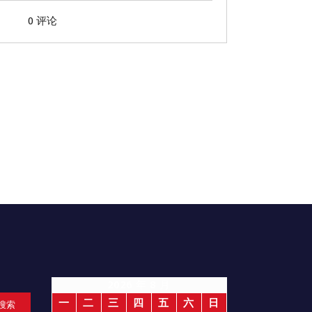
0 评论
2026 年 8 月
一
二
三
四
五
六
日
搜索