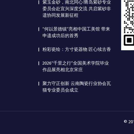
紫玉金砂，南北同心∣青岛紫砂专业
委员会赴宜兴深度交流 共启紫砂非
遗协同发展新征程
“何以景德镇”亮相中国工美馆 带来
申遗成功后的首秀
粉彩瓷绘：方寸瓷器物 匠心续古香
2026“千里之行”全国美术学院毕业
作品展亮相北京宋庄
聚力守正创新 云南陶瓷行业协会瓦
猫专业委员会成立
© 