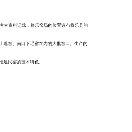
据考古资料记载，将乐窑场的位置遍布将乐县的
上瑶窑、南口下瑶窑在内的大批窑口。生产的
福建民窑的技术特色。