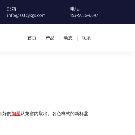
邮箱
电话
info@sstcyxgs.com
153-5936-6697
首页
产品
动态
联系
却好的
陶器
从龙窑内取出。各色样式的新杯盏