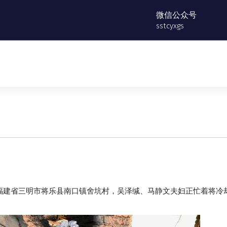
微信公众号
sstcyxgs
日，在福建省三明市将乐县南口镇舍坑村，吴泽缄、马静文夫妇正忙着将冷