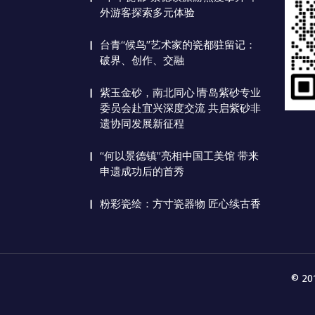
外游客探索多元体验
台青“候鸟”艺术家的瓷都驻留记：
破界、创作、交融
紫玉金砂，南北同心∣青岛紫砂专业
委员会赴宜兴深度交流 共启紫砂非
遗协同发展新征程
“何以景德镇”亮相中国工美馆 带来
申遗成功后的首秀
粉彩瓷绘：方寸瓷器物 匠心续古香
© 