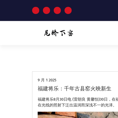
跳
至
正
文
动态
9 月 1 2025
福建将乐：千年古县窑火映新生
福建将乐8月30日电 (雷朝良 黄馨怡)30
在光线的照射下泛出温润而深浅不一的光泽。