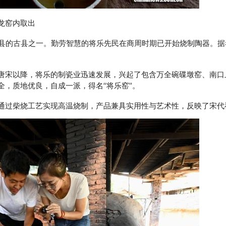
龙窑内取出
建县的古县之一。勤劳智慧的将乐先民在商周时期已开始烧制陶器。
宋以降，将乐的制瓷业迅速发展，兴起了包含万全碗碟墩窑、南口
全，质地优良，自成一派，得名“将乐窑”。
通过柴烧工艺实现高温烧制，产品兼具实用性与艺术性，反映了宋代