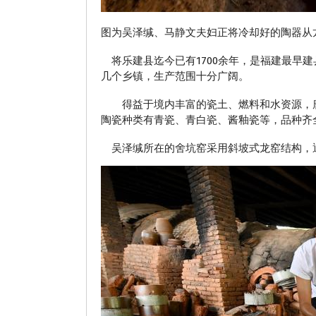
图为吴泽缄、马静文夫妇正将冷却好的陶器从
将乐建县迄今已有1700余年，是福建最早
几个乡镇，生产范围十分广阔。
得益于境内丰富的瓷土、燃料和水资源，唐
陶瓷种类有青瓷、青白瓷、酱釉瓷等，品种齐
吴泽缄所在的舍坑窑采用斜坡式龙窑结构，