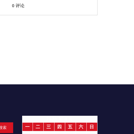
0 评论
2026 年 8 月
一
二
三
四
五
六
日
搜索