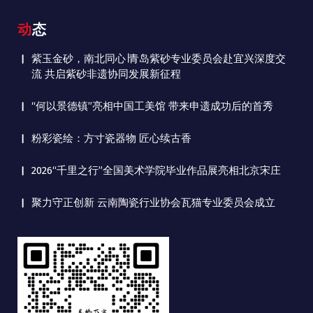
动态
紫玉金砂，南北同心∣青岛紫砂专业委员会赴宜兴深度交
流 共启紫砂非遗协同发展新征程
“何以景德镇”亮相中国工美馆 带来申遗成功后的首秀
粉彩瓷绘：方寸瓷器物 匠心续古香
2026“千里之行”全国美术学院毕业作品展亮相北京宋庄
聚力守正创新 云南陶瓷行业协会瓦猫专业委员会成立