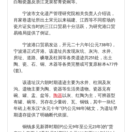
白釉瓷盏及浙江龙泉窑青瓷碗等。
宁波市文化遗产管理研究院相关负责人介绍说，
肖家巷遗址所出土宋元以来福建、江西等不同窑场的
瓷片证实当时的三江口贸易十分活跃，为研究港口贸
易格局提供了例证。
宁波港口贸易发达，开元二十六年(公元738年)，
宁波港正式开港。该遗址共发现灰坑、灰沟、水井、
房址、道路、磉墩及柱洞等各类遗迹共251处，出土
陶、瓷、石、铜、木器等各类完整或可复原标本477件
(套)。
该遗址汉六朝时期遗迹主要为水井、柱洞及灰
沟。遗物主要为陶、瓷器等生活类遗物。瓷器见有
碗、罐、盂、盆等。
陶器
以灰、红陶为主，可辨器型
有罐、碗等。另存在少量砖、瓦、铜钱，其中一块纪
年砖上有东汉“永元十年”(约公元98年)铭文，为遗址早
期遗存提供了明确断代依据。
铜钱多见新莽时期(约公元9年至公元23年)的“货