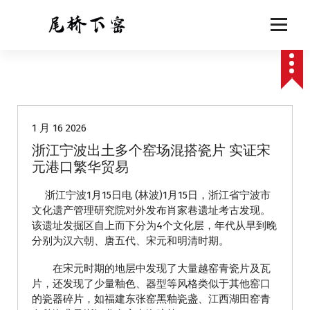
跳
至
正
文
动态
1 月 16 2026
浙江宁波出土多个窑场混搭瓷片 实证宋
元港口繁华贸易
浙江宁波1月15日电 (林波)1月15日，浙江省宁波市
文化遗产管理研究院对外发布肖家巷遗址考古发现。
该遗址发掘区自上而下分为4个文化层，年代从早到晚
分别为汉六朝、唐五代、宋元和明清时期。
在宋元时期的地层中发现了大量越窑青瓷片及瓦
片，还发现了少量釉色、器型等风格类似于其他窑口
的瓷器碎片，如福建东张窑黑釉瓷盏、江西湖田窑青