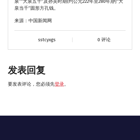
泉”“大泉五十”及孙吴时期(约公元222年至280年)的“大
泉当千”圆形方孔钱。
来源：中国新闻网
sstcyxgs
0 评论
发表回复
要发表评论，您必须先
登录
。