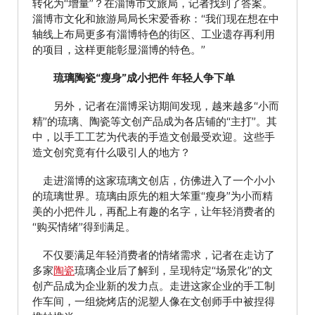
转化为“增量”？在淄博市文旅局，记者找到了答案。
淄博市文化和旅游局局长宋爱香称：“我们现在想在中
轴线上布局更多有淄博特色的街区、工业遗存再利用
的项目，这样更能彰显淄博的特色。”
琉璃陶瓷“瘦身”成小把件 年轻人争下单
另外，记者在淄博采访期间发现，越来越多“小而
精”的琉璃、陶瓷等文创产品成为各店铺的“主打”。其
中，以手工工艺为代表的手造文创最受欢迎。这些手
造文创究竟有什么吸引人的地方？
走进淄博的这家琉璃文创店，仿佛进入了一个小小
的琉璃世界。琉璃由原先的粗大笨重“瘦身”为小而精
美的小把件儿，再配上有趣的名字，让年轻消费者的
“购买情绪”得到满足。
不仅要满足年轻消费者的情绪需求，记者在走访了
多家
陶瓷
琉璃企业后了解到，呈现特定“场景化”的文
创产品成为企业新的发力点。走进这家企业的手工制
作车间，一组烧烤店的泥塑人像在文创师手中被捏得