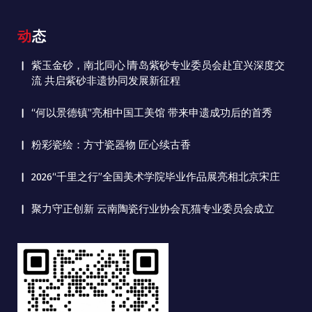
动态
紫玉金砂，南北同心∣青岛紫砂专业委员会赴宜兴深度交
流 共启紫砂非遗协同发展新征程
“何以景德镇”亮相中国工美馆 带来申遗成功后的首秀
粉彩瓷绘：方寸瓷器物 匠心续古香
2026“千里之行”全国美术学院毕业作品展亮相北京宋庄
聚力守正创新 云南陶瓷行业协会瓦猫专业委员会成立