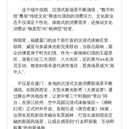
这个端午假期，沉浸式新场景不断涌现，“数字科
技”叠加“传统文化”释放出强劲的消费活力。文化新业
态不仅满足个性化、体验式的消费需求，还推动文化
消费从“物质型”向“精神型”转变。
假期里，福建厦门的这个新打造的沉浸式体验区里，
鼓阵、威亚与多媒体光影完美联动，当鼓点敲响，观
众仿佛置身于时光幻境。作为一家闽南幻境的主题景
区，游客们在三大演区、八大街区，近距离与44名演
员互动、饱览83项非遗代表性项目，置身场景成为“画
中人”。
不仅是在厦门，各地的沉浸式文旅消费新场景不断
涌现。在陕西西安，大型水舞光影秀《大唐追梦》通
过舞台声光电技术，让老中青三个时期的“李白”同
台；在浙江杭州，空中花园沉浸式体验项目—《潮映
幻境》正式对外开放。首期引进《唐宫夜宴》XR展，
运用全息投影技术融合实景园林，打造出虚拟现实交
融的新国风场景，让观众感受到“行走即探索、互动即
叙事”的创新体验。