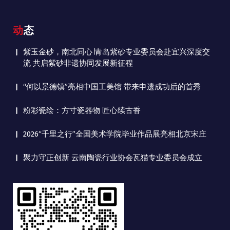
动态
紫玉金砂，南北同心∣青岛紫砂专业委员会赴宜兴深度交
流 共启紫砂非遗协同发展新征程
“何以景德镇”亮相中国工美馆 带来申遗成功后的首秀
粉彩瓷绘：方寸瓷器物 匠心续古香
2026“千里之行”全国美术学院毕业作品展亮相北京宋庄
聚力守正创新 云南陶瓷行业协会瓦猫专业委员会成立