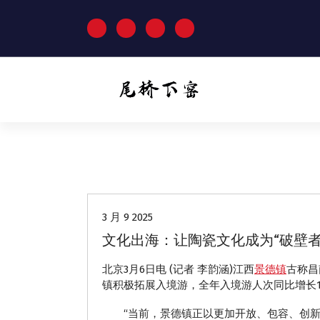
跳
至
正
文
动态
3 月 9 2025
文化出海：让陶瓷文化成为“破壁者
北京3月6日电 (记者 李韵涵)江西
景德镇
古称昌
镇积极拓展入境游，全年入境游人次同比增长1
“当前，景德镇正以更加开放、包容、创新的