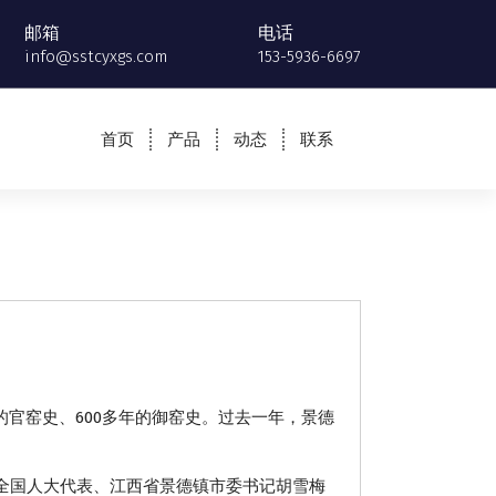
邮箱
电话
info@sstcyxgs.com
153-5936-6697
首页
产品
动态
联系
多年的官窑史、600多年的御窑史。过去一年，景德
全国人大代表、江西省景德镇市委书记胡雪梅