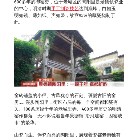
600多年的御窑史，位于老城区的陶阳里是景德镇瓷业
的中心，明清时期
手工制瓷技艺
达到巅峰，白如玉、
明如镜、薄如纸、声如磬，故宫95%的藏瓷烧制于
此。
窑砖铺盖的小径、古风犹存的石刻、斑驳古旧的窑
房……漫步陶阳里，街区布局的每一个空间都和瓷有
关。108条历经千年的老城里弄、400多年历史的明清
窑作群落，无不诉说着当年景德镇“沿河建窑，因窑成
市”的繁华。
由瓷而生、伴瓷而兴的陶阳里，展现着瓷都老街独有