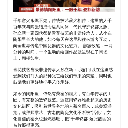
千年窑火永燃不熄，传统技艺薪火相传，这里的人千
百年来与陶瓷结成命运共同体，代代守护瓷都文脉。
孙立新一家四代都是青花技艺的非遗传承人，从小在
陶阳里长大的他，如今每天在这里和往来游客互动，
向全世界传递中国瓷器的文化魅力。 寥寥数笔，一两
分钟的时间，一个生动的绘画作品就呈现在了陶坯
上，栩栩如生。
青花技艺省级非遗传承人孙立新： 我们可以在这里感
受到我们前人的那种光芒给我们带来的荣耀，同时也
鼓励我们更好地把手艺传承好。
如今的陶阳里，依然有柴窑的烟火，有百年传承的工
匠，有完整的造瓷技艺。这座用瓷器堆叠起来的历史
文化街区，吸引着世界各地的人慕名而来，或参观游
览，或拜师学艺。古老的陶瓷文化不断被“活化”，文
化自信的窑火也越燃越旺，把“千年瓷都”这张靓丽的
名片擦得更亮。