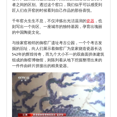
者之间的区别。透过这个窑口，我们似乎可以感受到
匠人们在开窑的时候看到自己作品的那份喜悦。
千年窑火生生不息，不仅淬炼出光洁温润的
瓷器
，也
刻写出一个街区、一座城市的独特基因，孕育出瑰丽
的中国陶瓷文化。
与徐家窑相邻的御窑厂遗址考古公园，一个个考古发
掘的旧址，向人们展示着御窑厂为皇家烧造瓷器长达
542年的辉煌传奇，而九个大小不一的双曲面拱体建筑
组成的御窑博物馆，则陈列着从地下挖掘整理出来的
一件件由碎片拼接出的精美瓷器。