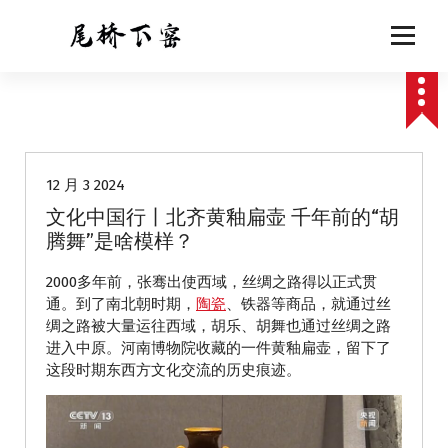
跳
至
正
文
动态
12 月 3 2024
文化中国行丨北齐黄釉扁壶 千年前的“胡
腾舞”是啥模样？
2000多年前，张骞出使西域，丝绸之路得以正式贯
通。到了南北朝时期，
陶瓷
、铁器等商品，就通过丝
绸之路被大量运往西域，胡乐、胡舞也通过丝绸之路
进入中原。河南博物院收藏的一件黄釉扁壶，留下了
这段时期东西方文化交流的历史痕迹。