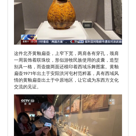
这件北齐黄釉扁壶，上窄下宽，两肩各有穿孔，颈肩
一周装饰着联珠纹，形似游牧民族使用的皮囊，造型
别具一格，而壶腹两面还模印着西域乐舞图案。黄釉
扁壶1971年出土于安阳洪河屯村范粹墓，具有西域风
情的黄釉扁壶出土于中原地区，让它成为东西方文化
交流的见证。