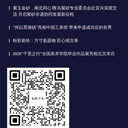
紫玉金砂，南北同心∣青岛紫砂专业委员会赴宜兴深度交
流 共启紫砂非遗协同发展新征程
“何以景德镇”亮相中国工美馆 带来申遗成功后的首秀
粉彩瓷绘：方寸瓷器物 匠心续古香
2026“千里之行”全国美术学院毕业作品展亮相北京宋庄