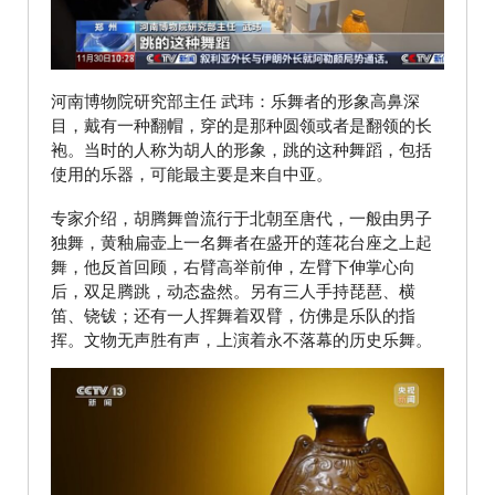
河南博物院研究部主任 武玮：乐舞者的形象高鼻深
目，戴有一种翻帽，穿的是那种圆领或者是翻领的长
袍。当时的人称为胡人的形象，跳的这种舞蹈，包括
使用的乐器，可能最主要是来自中亚。
专家介绍，胡腾舞曾流行于北朝至唐代，一般由男子
独舞，黄釉扁壶上一名舞者在盛开的莲花台座之上起
舞，他反首回顾，右臂高举前伸，左臂下伸掌心向
后，双足腾跳，动态盎然。另有三人手持琵琶、横
笛、铙钹；还有一人挥舞着双臂，仿佛是乐队的指
挥。文物无声胜有声，上演着永不落幕的历史乐舞。