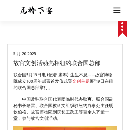
跳
至
正
文
动态
5 月 20 2025
故宫文创活动亮相纽约联合国总部
联合国5月19日电 (记者 廖攀)“生生不息——故宫博物
院成立100周年邮票首发仪式暨
文创主题
展”19日在纽
约联合国总部举行。
中国常驻联合国代表团临时代办耿爽、联合国副
秘书长哈雷、联合国教科文组织驻纽约办事处主任明
钦伯格、故宫博物院副院长王跃工等百余人齐聚一
堂，参与故宫文创活动。