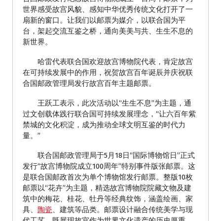
世界感受故宫风貌、感知中华优秀传统文化打开了一
扇新的窗口。让我们以邮票为媒介，以联合国为平
台，架起交流互鉴之桥，通向美美与共、生生不息的
新世界。
哈雷代表联合国欢迎故宫博物院代表，肯定故宫
在可持续发展中的作用，祝贺故宫百年诞辰并庆祝联
合国邮政管理局发行故宫百年主题邮票。
王跃工表示，此次活动以“生生不息”为主题，通
过文创载体践行联合国可持续发展理念，“让六百年紫
禁城的文化积淀，成为推动全球文明互鉴的时代力
量。”
联合国邮政管理局于5月18日“国际博物馆日”正式
发行“故宫博物院成立100周年”特别事件版张邮票。这
是联合国邮政首次为单个博物馆发行邮票。整版10枚
邮票以“花卉”为主题，精选故宫博物院院藏文物及建
筑中的梅花、桂花、牡丹等经典纹饰，涵盖绘画、家
具、
陶瓷
、建筑等品类。邮票设计融合传统美学与现
代工艺，既展现故宫作为世界文化遗产的历史厚重