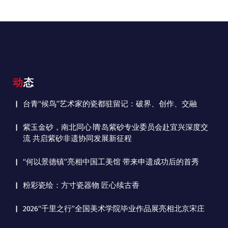
动态
台青“候鸟”艺术家的瓷都驻留记：破界、创作、交融
紫玉金砂，南北同心∣青岛紫砂专业委员会赴宜兴深度交
流 共启紫砂非遗协同发展新征程
“何以景德镇”亮相中国工美馆 带来申遗成功后的首秀
粉彩瓷绘：方寸瓷器物 匠心续古香
2026“千里之行”全国美术学院毕业作品展亮相北京宋庄