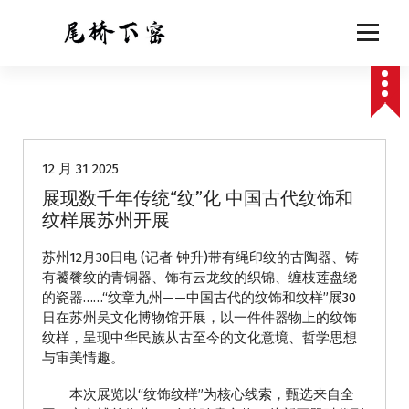
跳
至
正
文
动态
12 月 31 2025
展现数千年传统“纹”化 中国古代纹饰和
纹样展苏州开展
苏州12月30日电 (记者 钟升)带有绳印纹的古陶器、铸
有饕餮纹的青铜器、饰有云龙纹的织锦、缠枝莲盘绕
的瓷器……“纹章九州——中国古代的纹饰和纹样”展30
日在苏州吴文化博物馆开展，以一件件器物上的纹饰
纹样，呈现中华民族从古至今的文化意境、哲学思想
与审美情趣。
本次展览以“纹饰纹样”为核心线索，甄选来自全