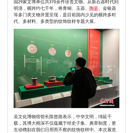
国29家文博单位共370余件珍贵文物。从新石器时代到
明清，横跨约七千年，将青铜、玉器、
陶瓷
、金银器
等多门类文物并置呈现，是目前国内少见的横跨多时
代、多材料、多类型的纹饰纹样专题大展。
吴文化博物馆馆长陈曾路表示，中华文明，绵延千
载，其博大精深不仅蕴藏于经史子集、典章制度，更
生动镌刻在我们日用而不察的纹饰纹样中。本次展览