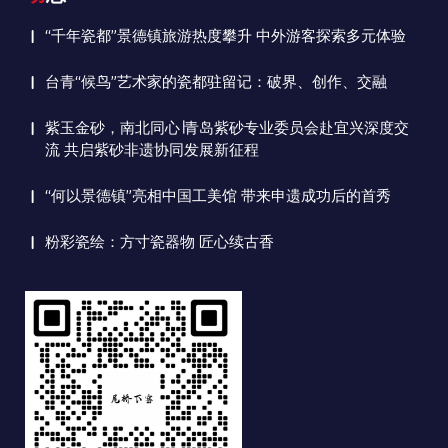
“千年瓷都”景德镇旅游热度攀升 中外游客探索多元体验
台青“候鸟”艺术家的瓷都驻留记：破界、创作、交融
紫玉金砂，南北同心∣青岛紫砂专业委员会赴宜兴深度交
流 共启紫砂非遗协同发展新征程
“何以景德镇”亮相中国工美馆 带来申遗成功后的首秀
粉彩瓷绘：方寸瓷器物 匠心续古香