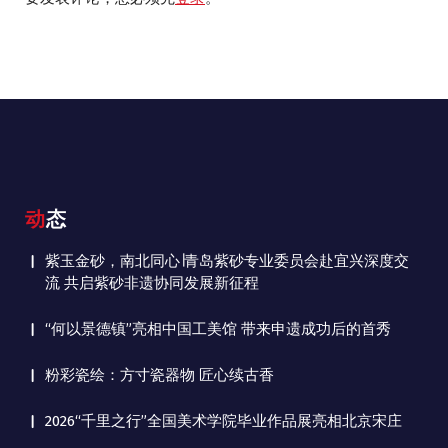
动态
紫玉金砂，南北同心∣青岛紫砂专业委员会赴宜兴深度交
流 共启紫砂非遗协同发展新征程
“何以景德镇”亮相中国工美馆 带来申遗成功后的首秀
粉彩瓷绘：方寸瓷器物 匠心续古香
2026“千里之行”全国美术学院毕业作品展亮相北京宋庄