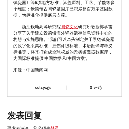
镇瓷器》等6项地方标准，涵盖原料、工艺、节能等多
个维度；景德镇古陶瓷基因库已积累超百万条基因数
据，为标准化提供底层支撑。
浙江钱塘高等研究院
陶瓷文化
研究所教授郭学雷
分享了关于建立景德镇海外瓷器遗存信息资料中心的
构想与实施思路。“我们可以牵头制定关于景德镇瓷器
的数字化采集标准、损伤评级标准、术语翻译与释义
标准等，将其打造成全球权威的景德镇瓷器数据库，
为国际标准提供‘中国数据’和‘中国方案’。
来源：中国新闻网
sstcyxgs
0 评论
发表回复
要发表评论，您必须先
登录
。