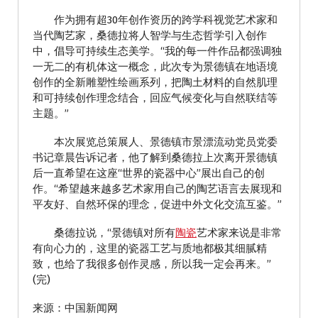
作为拥有超30年创作资历的跨学科视觉艺术家和
当代陶艺家，桑德拉将人智学与生态哲学引入创作
中，倡导可持续生态美学。“我的每一件作品都强调独
一无二的有机体这一概念，此次专为景德镇在地语境
创作的全新雕塑性绘画系列，把陶土材料的自然肌理
和可持续创作理念结合，回应气候变化与自然联结等
主题。”
本次展览总策展人、景德镇市景漂流动党员党委
书记章晨告诉记者，他了解到桑德拉上次离开景德镇
后一直希望在这座“世界的瓷器中心”展出自己的创
作。“希望越来越多艺术家用自己的陶艺语言去展现和
平友好、自然环保的理念，促进中外文化交流互鉴。”
桑德拉说，“景德镇对所有
陶瓷
艺术家来说是非常
有向心力的，这里的瓷器工艺与质地都极其细腻精
致，也给了我很多创作灵感，所以我一定会再来。”
(完)
来源：中国新闻网