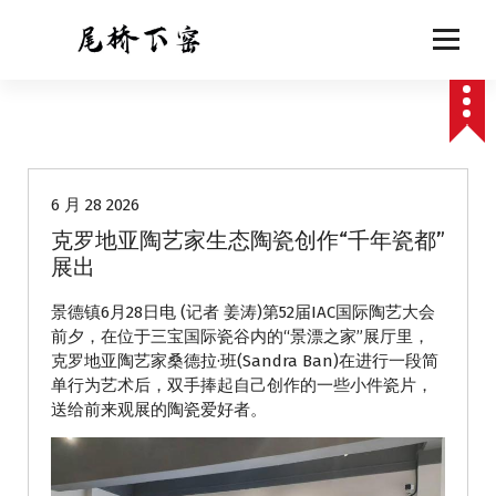
跳
至
正
文
动态
6 月 28 2026
克罗地亚陶艺家生态陶瓷创作“千年瓷都”
展出
景德镇6月28日电 (记者 姜涛)第52届IAC国际陶艺大会
前夕，在位于三宝国际瓷谷内的“景漂之家”展厅里，
克罗地亚陶艺家桑德拉·班(Sandra Ban)在进行一段简
单行为艺术后，双手捧起自己创作的一些小件瓷片，
送给前来观展的陶瓷爱好者。