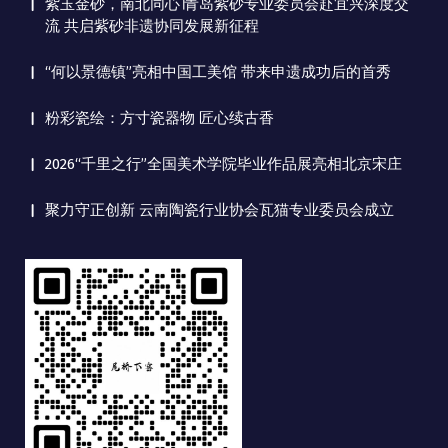
紫玉金砂，南北同心∣青岛紫砂专业委员会赴宜兴深度交
流 共启紫砂非遗协同发展新征程
“何以景德镇”亮相中国工美馆 带来申遗成功后的首秀
粉彩瓷绘：方寸瓷器物 匠心续古香
2026“千里之行”全国美术学院毕业作品展亮相北京宋庄
聚力守正创新 云南陶瓷行业协会瓦猫专业委员会成立