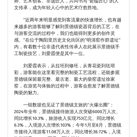
师、艺术创客、非遗匠人，共同书写“瓷蕴匠心”的人
文传承，成为年轻人心中的艺术疗愈胜地。
“近两年来明显感觉到客流量的快速增长，也有越
来越多的游客能够了解到景德镇瓷器背后的工艺，在
与游客交流的过程中，我们也能得到更多的创作灵
感。”在位于陶阳里历史文化街区的“明清窑作群遗址”
内，有着数十位非遗代表性传承人在此展示景德镇手
工制瓷技艺，刘爱霞便是其中一位。
刘爱霞表示，从拉坯到修坯，从青花瓷到珐琅
彩，游客能在这里看完整的制瓷工艺流程，还能参观
景德镇保留最完整、最古老、最大的柴窑遗址徐家
窑，在游览与体验的过程中，游客会愈发了解景德镇
陶瓷的魅力。
一组数据也见证了景德镇文旅的“火爆出圈”：
2024年全年，景德镇接待旅游人次突破6000万人次、
同比增长10.3%，旅游收入实现753亿元、同比增长
6.3%，入境游人次增长103%；今年1月至8月，景德镇
市接待入境游客11.08万人次，同比增长38.72%，入境