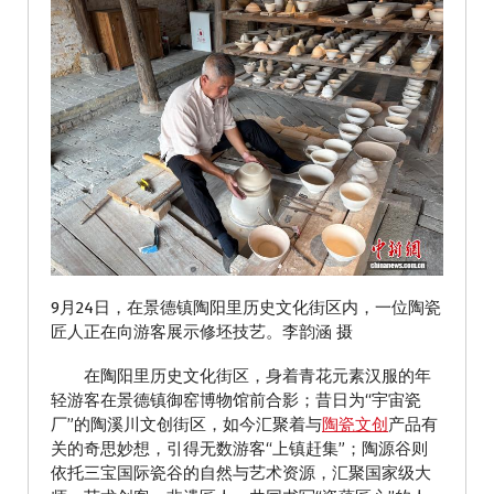
9月24日，在景德镇陶阳里历史文化街区内，一位陶瓷
匠人正在向游客展示修坯技艺。李韵涵 摄
在陶阳里历史文化街区，身着青花元素汉服的年
轻游客在景德镇御窑博物馆前合影；昔日为“宇宙瓷
厂”的陶溪川文创街区，如今汇聚着与
陶瓷文创
产品有
关的奇思妙想，引得无数游客“上镇赶集”；陶源谷则
依托三宝国际瓷谷的自然与艺术资源，汇聚国家级大