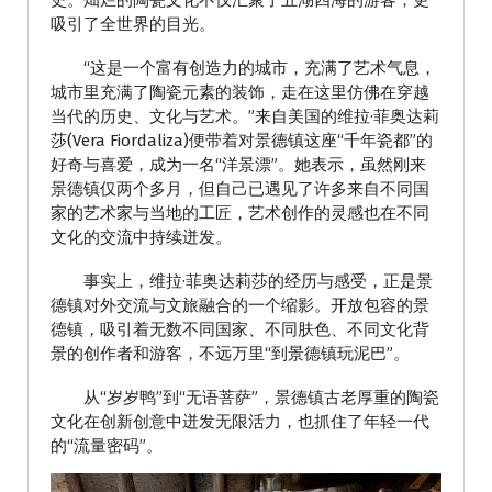
史。灿烂的陶瓷文化不仅汇聚了五湖四海的游客，更
吸引了全世界的目光。
“这是一个富有创造力的城市，充满了艺术气息，
城市里充满了陶瓷元素的装饰，走在这里仿佛在穿越
当代的历史、文化与艺术。”来自美国的维拉·菲奥达莉
莎(Vera Fiordaliza)便带着对景德镇这座“千年瓷都”的
好奇与喜爱，成为一名“洋景漂”。她表示，虽然刚来
景德镇仅两个多月，但自己已遇见了许多来自不同国
家的艺术家与当地的工匠，艺术创作的灵感也在不同
文化的交流中持续迸发。
事实上，维拉·菲奥达莉莎的经历与感受，正是景
德镇对外交流与文旅融合的一个缩影。开放包容的景
德镇，吸引着无数不同国家、不同肤色、不同文化背
景的创作者和游客，不远万里“到景德镇玩泥巴”。
从“岁岁鸭”到“无语菩萨”，景德镇古老厚重的陶瓷
文化在创新创意中迸发无限活力，也抓住了年轻一代
的“流量密码”。