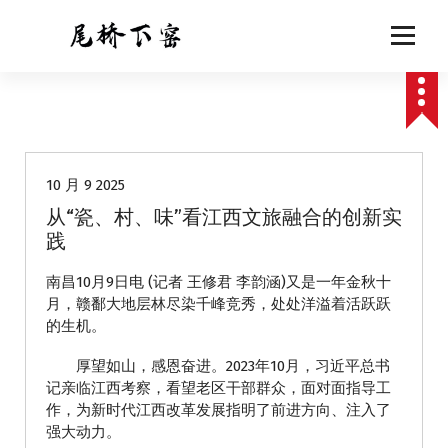
跳
至
正
文
动态
10 月 9 2025
从“瓷、村、味”看江西文旅融合的创新实
践
南昌10月9日电 (记者 王修君 李韵涵)又是一年金秋十
月，赣鄱大地层林尽染千峰竞秀，处处洋溢着活跃跃
的生机。
厚望如山，感恩奋进。2023年10月，习近平总书
记亲临江西考察，看望老区干部群众，面对面指导工
作，为新时代江西改革发展指明了前进方向、注入了
强大动力。