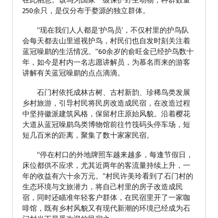
在此栖息。该鸟为国家一级保护野生动物，种群数量
250余只，是仅分布于婺源的独立群体。
“现在我们人人都是‘护鸟员’，不仅村里的护鸟队
会每天都去山里巡视护鸟，村民们也自发时刻关注着
蓝冠噪鹛的生活情况。”60余岁的俞旺金已经护鸟数十
年，如今是村内一名志愿讲解员，为慕名而来的游客
讲解有关蓝冠噪鹛的点点滴滴。
石门村依托成林古树、古村新韵、珍稀鸟类发展
乡村旅游，引导村民将民房改造成民宿，在改造过程
中坚持徽派建筑风格，保留村庄原始风貌。沿着樱花
大道从蓝冠噪鹛鸟类博物馆前往竹筏码头停车场，短
短几百米的距离，聚集了数十家家民宿。
“停在村口的外地牌照车越来越多，每逢节假日，
床位都供不应求，尤其近两年的客流量持续上升，一
年的收益有六十余万元。”村民许美玲看到了石门村的
生态环境与文旅潜力，将自己村里的房子改造成民
宿，同时还瞄准年轻客户群体，在民宿里开了一家咖
啡馆，既有乡村风貌又有现代新潮的环境已经成为石