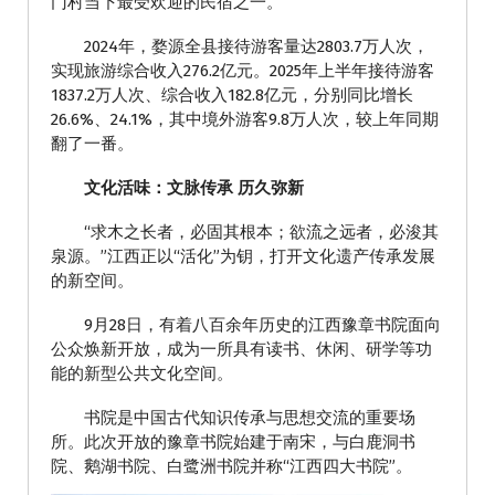
门村当下最受欢迎的民宿之一。
2024年，婺源全县接待游客量达2803.7万人次，
实现旅游综合收入276.2亿元。2025年上半年接待游客
1837.2万人次、综合收入182.8亿元，分别同比增长
26.6%、24.1%，其中境外游客9.8万人次，较上年同期
翻了一番。
文化活味：文脉传承 历久弥新
“求木之长者，必固其根本；欲流之远者，必浚其
泉源。”江西正以“活化”为钥，打开文化遗产传承发展
的新空间。
9月28日，有着八百余年历史的江西豫章书院面向
公众焕新开放，成为一所具有读书、休闲、研学等功
能的新型公共文化空间。
书院是中国古代知识传承与思想交流的重要场
所。此次开放的豫章书院始建于南宋，与白鹿洞书
院、鹅湖书院、白鹭洲书院并称“江西四大书院”。