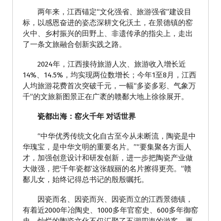
两年来，江西锚定“文化强省、旅游强省”建设目
标，以感恩奋进的姿态深耕文化沃土，在景德镇的窑
火中、乡村振兴的田野上、非遗传承的指尖上，走出
了一条文旅融合创新实践之路。
2024年，江西接待旅游人次、旅游收入增长近
14%、14.5%，均实现两位数增长；今年1至8月，江西
人均旅游花费首次突破千元，一幅“多姿多彩、气象万
千”的文旅新图景正在广袤的赣鄱大地上徐徐展开。
瓷都出海：窑火千年 对话世界
“中华优秀传统文化自古至今从未断流，陶瓷是中
华瑰宝，是中华文明的重要名片。”“要集聚各方面人
才，加强创意设计和研发创新，进一步把陶瓷产业做
大做强，把‘千年瓷都’这张靓丽的名片擦得更亮。”赣
鄱儿女，始终记得总书记的殷殷嘱托。
因瓷而名、因瓷而兴、因瓷而立的江西景德镇，
有着近2000年冶陶史、1000多年官窑史、600多年御窑