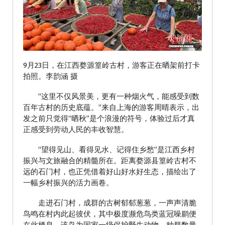
9月23日，在江西婺源篁岭古村，游客正在晒架前打卡
拍照。李韵涵 摄
“这里不仅风景美，更有一种烟火气，能感受到数
百年古村的历史底蕴。”来自上海的游客周晴表示，出
发之前只觉得“晒秋”是个浪漫的符号，体验过后才真
正感受到劳动人民的丰收智慧。
“望得见山、看得见水、记得住乡愁”是江西乡村
振兴与文旅融合的精髓所在。距离婺源县篁岭古村不
远的石门村，也正凭借着好山好水好生态，描绘出了
一幅乡村振兴的活力画卷。
走进石门村，成群的古树郁郁葱葱，一声声清脆
鸟鸣在村内此起彼伏，其中极度濒危鸟类蓝冠噪鹛便