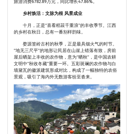
旅游消费6782.89万元，同比增长47.86%。
乡村焕活：文脉为根 风景成业
十月，正是“喜看稻菽千重浪”的丰收季节。江西
的乡村在秋日，总有一番别样韵味。
婺源篁岭古村的秋季，正是最具烟火气的时节。
“地无三尺平”的地形让民居在山崖上错落有致，房前
屋后晒架上丰收的农作物，意为“晒秋”，是中国农耕
文明中“秋收冬藏”重要一环。五彩斑斓的农作物与白
墙黛瓦的徽派建筑形成对比，构成了一幅独特的农俗
景观，吸引了海内外无数游客纷至沓来。