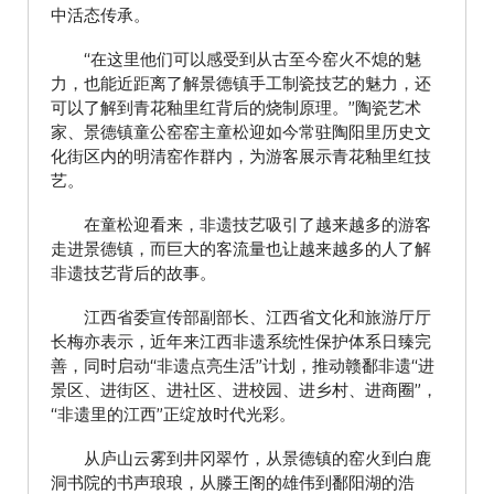
中活态传承。
“在这里他们可以感受到从古至今窑火不熄的魅
力，也能近距离了解景德镇手工制瓷技艺的魅力，还
可以了解到青花釉里红背后的烧制原理。”陶瓷艺术
家、景德镇童公窑窑主童松迎如今常驻陶阳里历史文
化街区内的明清窑作群内，为游客展示青花釉里红技
艺。
在童松迎看来，非遗技艺吸引了越来越多的游客
走进景德镇，而巨大的客流量也让越来越多的人了解
非遗技艺背后的故事。
江西省委宣传部副部长、江西省文化和旅游厅厅
长梅亦表示，近年来江西非遗系统性保护体系日臻完
善，同时启动“非遗点亮生活”计划，推动赣鄱非遗“进
景区、进街区、进社区、进校园、进乡村、进商圈”，
“非遗里的江西”正绽放时代光彩。
从庐山云雾到井冈翠竹，从景德镇的窑火到白鹿
洞书院的书声琅琅，从滕王阁的雄伟到鄱阳湖的浩