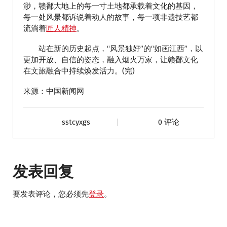
渺，赣鄱大地上的每一寸土地都承载着文化的基因，
每一处风景都诉说着动人的故事，每一项非遗技艺都
流淌着
匠人精神
。
站在新的历史起点，“风景独好”的“如画江西”，以
更加开放、自信的姿态，融入烟火万家，让赣鄱文化
在文旅融合中持续焕发活力。(完)
来源：中国新闻网
sstcyxgs
0 评论
发表回复
要发表评论，您必须先
登录
。