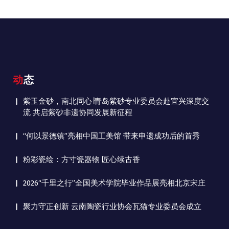
动态
紫玉金砂，南北同心∣青岛紫砂专业委员会赴宜兴深度交
流 共启紫砂非遗协同发展新征程
“何以景德镇”亮相中国工美馆 带来申遗成功后的首秀
粉彩瓷绘：方寸瓷器物 匠心续古香
2026“千里之行”全国美术学院毕业作品展亮相北京宋庄
聚力守正创新 云南陶瓷行业协会瓦猫专业委员会成立