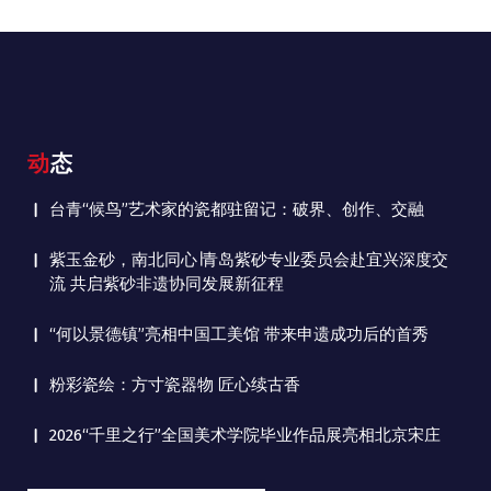
动态
台青“候鸟”艺术家的瓷都驻留记：破界、创作、交融
紫玉金砂，南北同心∣青岛紫砂专业委员会赴宜兴深度交
流 共启紫砂非遗协同发展新征程
“何以景德镇”亮相中国工美馆 带来申遗成功后的首秀
粉彩瓷绘：方寸瓷器物 匠心续古香
2026“千里之行”全国美术学院毕业作品展亮相北京宋庄