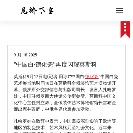
跳
至
正
文
动态
9 月 18 2025
“中国白·德化瓷”再度闪耀莫斯科
莫斯科9月17日电(记者 田冰)“中国白·
德化瓷
”中国白瓷
艺术展当地时间16日在莫斯科全俄装饰艺术博物馆开
幕。俄罗斯外交部信息与出版司司长、发言人扎哈罗
娃，中国驻俄罗斯大使馆公使衔参赞、莫斯科中国文
化中心主任封立涛，全俄装饰艺术博物馆馆长雷布金
娜出席并致辞，中俄各界代表参加活动。
扎哈罗娃在致辞中表示，中国瓷器深刻影响了欧洲等
地区的制瓷技术、艺术风格乃至社会文化。近年来，